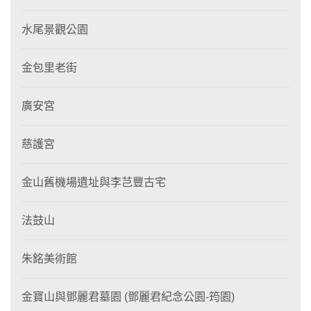
水尾景觀公園
金包里老街
廣安宮
慈護宮
金山舊機場遺址與李芑豐古宅
法鼓山
朱銘美術館
金寶山與鄧麗君墓園 (鄧麗君紀念公園-筠園)