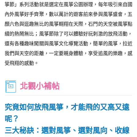
箏節」系列活動就是選定在風箏公園辦理，每年吸引來自國
內外風箏好手齊聚，數以萬計的遊客前來參與風箏盛會，五
顏六色與逗趣無比的風箏翱翔在天際，石門的天空被風箏點
綴的熱鬧無比；風箏節除了可以體驗好玩刺激的放飛活動，
還有各種趣味闖關與風箏文化導覽活動，簡單的風箏，拉近
我們與天空的距離，一定要親身體驗，享受追風的樂趣，感
受飛翔的感動。
北觀小補帖
究竟如何放飛風箏，才能飛的又高又遠
呢？
三大秘訣：選對風箏、選對風向、收線