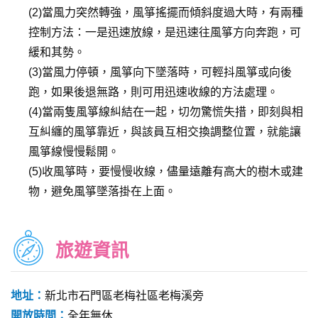
(2)當風力突然轉強，風箏搖擺而傾斜度過大時，有兩種
控制方法：一是迅速放線，是迅速往風箏方向奔跑，可
緩和其勢。
(3)當風力停頓，風箏向下墜落時，可輕抖風箏或向後
跑，如果後退無路，則可用迅速收線的方法處理。
(4)當兩隻風箏線糾結在一起，切勿驚慌失措，即刻與相
互糾纏的風箏靠近，與該員互相交換調整位置，就能讓
風箏線慢慢鬆開。
(5)收風箏時，要慢慢收線，儘量遠離有高大的樹木或建
物，避免風箏墜落掛在上面。
旅遊資訊
地址：
新北市石門區老梅社區老梅溪旁
開放時間：
全年無休