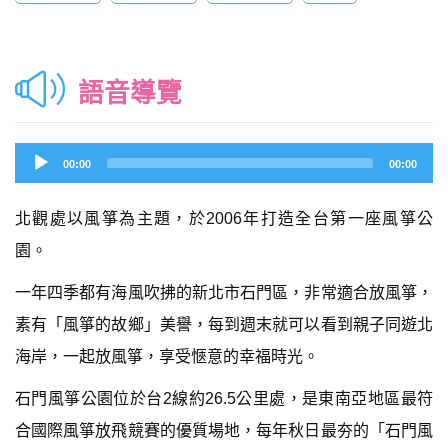
語音導覽
Audio
00:00
00:00
Player
北觀處以風箏為主題，於2006年打造全台第一座風箏公
園。
一年四季都有海風吹拂的新北市石門區，非常適合放風箏，
素有「風箏的故鄉」美譽，每到週末就可以看到親子同遊北
海岸，一起放風箏，享受愜意的幸福時光。
石門風箏公園位於台2線約26.5公里處，是東南亞地區最符
合國際風箏放飛競賽的優質場地，每年秋日最夯的「石門風