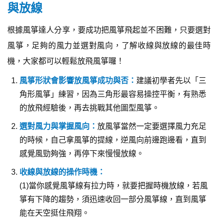
與放線
根據風箏達人分享，要成功把風箏飛起並不困難，只要選對
風箏，足夠的風力並選對風向，了解收線與放線的最佳時
機，大家都可以輕鬆放飛風箏囉！
風箏形狀會影響放風箏成功與否：
建議初學者先以「三
角形風箏」練習，因為三角形最容易操控平衡，有熟悉
的放飛經驗後，再去挑戰其他圖型風箏。
選對風力與掌握風向：
放風箏當然一定要選擇風力充足
的時候，自己拿風箏的提線，逆風向前邊跑邊看，直到
感覺風勁夠強，再停下來慢慢放線。
收線與放線的操作時機：
(1)當你感覺風箏線有拉力時，就要把握時機放線，若風
箏有下降的趨勢，須迅速收回一部分風箏線，直到風箏
能在天空挺住飛翔。