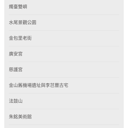
燭臺雙嶼
水尾景觀公園
金包里老街
廣安宮
慈護宮
金山舊機場遺址與李芑豐古宅
法鼓山
朱銘美術館