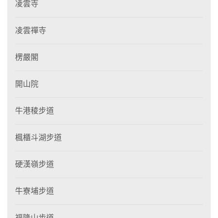
凌雲寺
凌雲禪寺
楞嚴閣
開山院
牛港稜步道
楓櫃斗湖步道
硬漢嶺步道
牛寮埔步道
福隆山步道