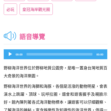
必玩
皇冠海岸觀光圈
語音導覽
Audio
00:00
00:00
Player
野柳海洋世界位於野柳地質公園旁，是唯一置身台灣地質百
大奇景的海洋樂園。
野柳海洋世界的海獅和海豚，各個是活潑的動物明星，會表
演水上跳躍、頂球、玩呼拉圈，還會和遊客握手及親臉示
好。館內陳列著各式海洋動物標本，讓遊客可以仔細觀察、
了解海洋的神秘。富含娛樂性及知識性的海洋世界，值得一