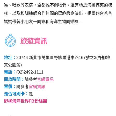
舞、唱歌等表演，全都難不倒牠們。還有頑皮海獅搞笑的模
樣，以及和訓練師合作無間的逗趣戲劇演出，相當適合爸爸
媽媽帶著小朋友一同來和海洋生物同樂喔。
旅遊資訊
地址：
20744 新北市萬里區野柳里港東路167號之3(野柳地
質公園旁)
電話：
(02)2492-1111
開放時間：
請參考
官網資訊
票價：
請參考
官網資訊
是否可刷卡：
是
野柳海洋世界FB粉絲團