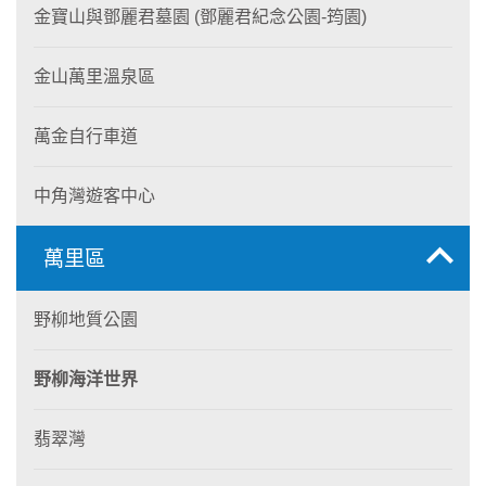
金寶山與鄧麗君墓園 (鄧麗君紀念公園-筠園)
金山萬里溫泉區
萬金自行車道
中角灣遊客中心
萬里區
野柳地質公園
野柳海洋世界
翡翠灣