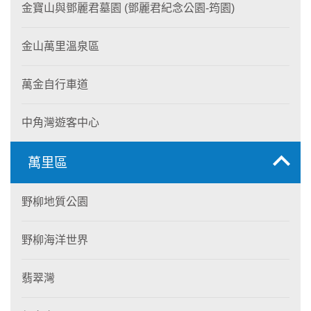
金寶山與鄧麗君墓園 (鄧麗君紀念公園-筠園)
金山萬里溫泉區
萬金自行車道
中角灣遊客中心
萬里區
野柳地質公園
野柳海洋世界
翡翠灣