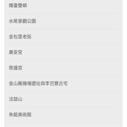
燭臺雙嶼
水尾景觀公園
金包里老街
廣安宮
慈護宮
金山舊機場遺址與李芑豐古宅
法鼓山
朱銘美術館