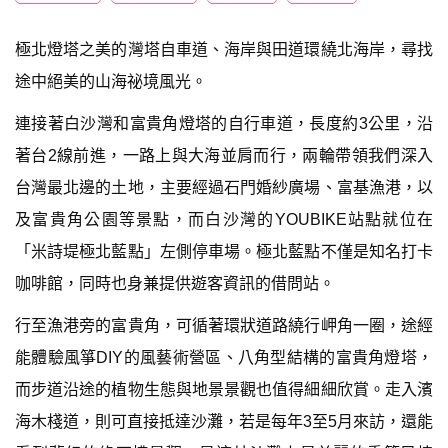
極北燈塔之美的灣塔自車道、海岸與田道環繞北海岸，尋找
途中絕美的山海祕境風光。
連接著白沙灣和富貴角燈塔的自行車道，長度約3公里，沿
著台2線前進，一路上與大海並肩而行，兩輪帶領我們深入
台灣最北邊的土地，主要經過石門婚紗廣場、富基漁港，以
及富貴角公園等景點，而白沙灣的YOUBIKE站點就位在
「米詩堤極北藍點」左側停車場。極北藍點不僅是知名打卡
咖啡館，同時也身兼提供遊客資訊的借問站。
行至漁港旁的富貴角，可循著環狀道路繞行岬角一圈，途經
能體驗風箏DIY的風藝術營區、八角型結構的富貴角燈塔，
而步道沿途的植物生態與地景景觀也值得細細欣賞。走入濱
海木棧道，則可直接抵達沙灘，若是每年3至5月來訪，還能