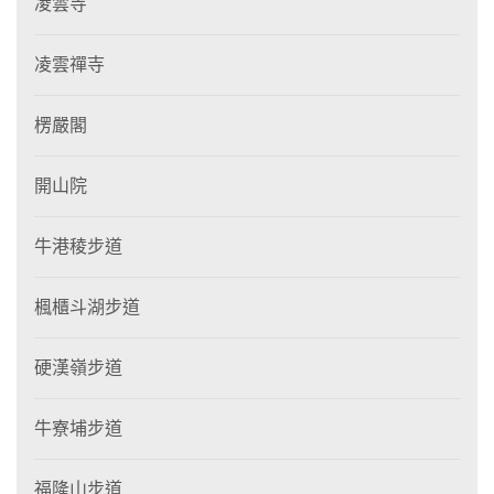
凌雲寺
凌雲禪寺
楞嚴閣
開山院
牛港稜步道
楓櫃斗湖步道
硬漢嶺步道
牛寮埔步道
福隆山步道