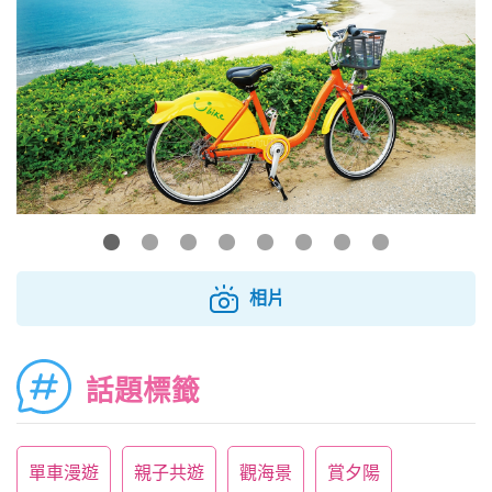
相片
話題標籤
單車漫遊
親子共遊
觀海景
賞夕陽