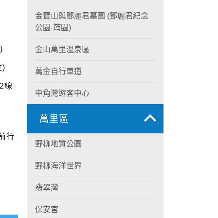
金寶山與鄧麗君墓園 (鄧麗君紀念
公園-筠園)
)
金山萬里溫泉區
)
萬金自行車道
2線
中角灣遊客中心
萬里區
前行
野柳地質公園
野柳海洋世界
翡翠灣
保安宮