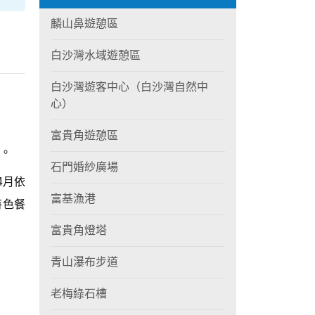
麟山鼻遊憩區
白沙灣水域遊憩區
白沙灣遊客中心（白沙灣自然中
心）
富貴角遊憩區
。
石門婚紗廣場
4月依
富基漁港
特色餐
富貴角燈塔
青山瀑布步道
老梅綠石槽