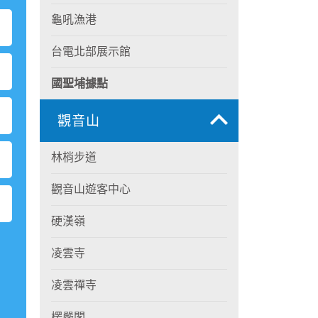
龜吼漁港
台電北部展示館
國聖埔據點
觀音山
林梢步道
觀音山遊客中心
硬漢嶺
凌雲寺
凌雲禪寺
楞嚴閣