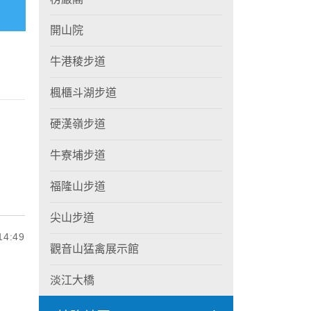
開山院
牛港稜步道
楓櫃斗湖步道
硬漢嶺步道
牛寮埔步道
福隆山步道
尖山步道
4:49
觀音山猛禽展示館
淡江大橋