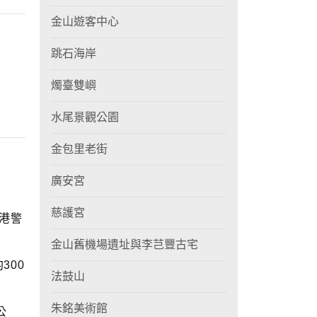
金山遊客中心
跳石海岸
燭臺雙嶼
水尾景觀公園
金包里老街
廣安宮
慈護宮
光港警
金山舊機場遺址與李芑豐古宅
300
法鼓山
朱銘美術館
公