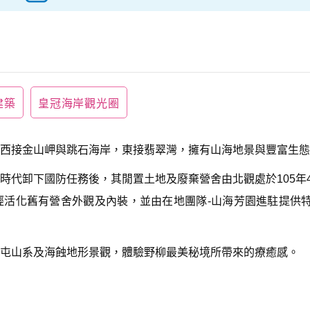
建築
皇冠海岸觀光圈
西接金山岬與跳石海岸，東接翡翠灣，擁有山海地景與豐富生態
時代卸下國防任務後，其閒置土地及廢棄營舍由北觀處於105年
經活化舊有營舍外觀及內裝，並由在地團隊-山海芳園進駐提供
屯山系及海蝕地形景觀，體驗野柳最美秘境所帶來的療癒感。