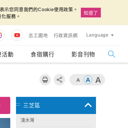
示您同意我們的Cookie使用政策。
知道了
慧化服務。
Language
志工園地
行政資訊網
慶活動
食宿購行
影音刊物
字級
大
:::
8
三芝區
淺水灣