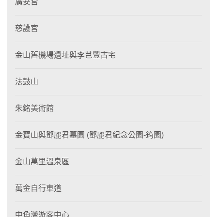
廣安宮
慈護宮
金山舊機場遺址與李芑豐古宅
法鼓山
朱銘美術館
金寶山與鄧麗君墓園 (鄧麗君紀念公園-筠園)
金山萬里溫泉區
萬金自行車道
中角灣遊客中心