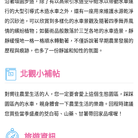
沿著環園步道，除了有以高架引水道空中給水以帶動水車運
行的大型引導式木造水車之外，還有一座用來維護水源乾淨
的沉砂池，可以欣賞到多樣化的水車景觀及隨著四季舞弄風
情的繽紛植物；如藝術品般散落於三芝各地的水車造景，靜
靜緩慢地一格一格順水轉動著，不僅訴說著早期農業發展的
歷程與痕跡，也多了一份靜謐和知性的氛圍。
北觀小補帖
對嚮往農里生活的人，您一定要會愛上這個生態園區，踩踩
園區內的水車，親身體會一下農里生活的樂趣。回程時建議
您買些當季盛產的茭白筍、山藥、甘薯帶回家品嚐喔！
旅遊資訊