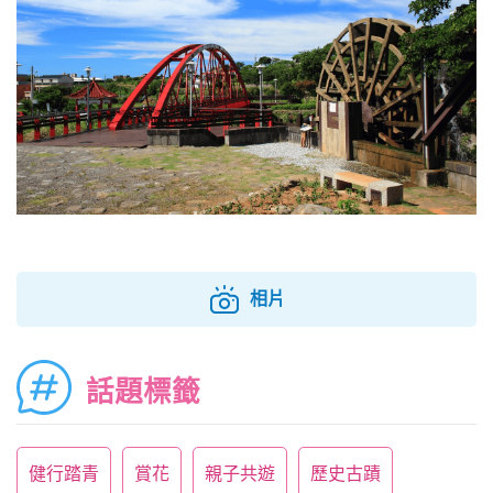
相片
話題標籤
健行踏青
賞花
親子共遊
歷史古蹟