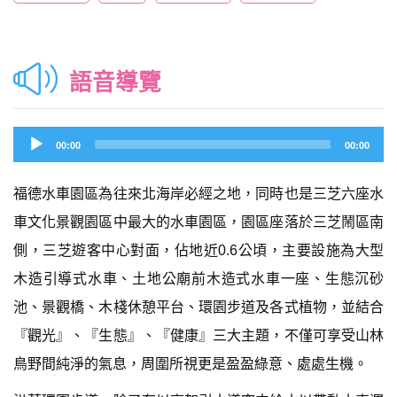
語音導覽
Audio
00:00
00:00
Player
福德水車園區為往來北海岸必經之地，同時也是三芝六座水
車文化景觀園區中最大的水車園區，園區座落於三芝鬧區南
側，三芝遊客中心對面，佔地近0.6公頃，主要設施為大型
木造引導式水車、土地公廟前木造式水車一座、生態沉砂
池、景觀橋、木棧休憩平台、環園步道及各式植物，並結合
『觀光』、『生態』、『健康』三大主題，不僅可享受山林
鳥野間純淨的氣息，周圍所視更是盈盈綠意、處處生機。