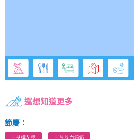
還想知道更多
節慶：
三芝櫻花季
三芝茭白筍節