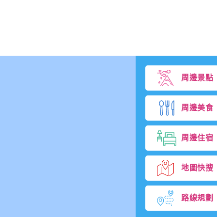
r
e
a
s
e
v
o
l
u
周邊景點
m
e.
周邊美食
周邊住宿
地圖快搜
路線規劃