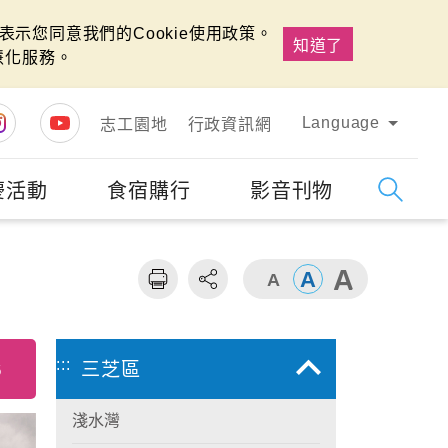
示您同意我們的Cookie使用政策。
知道了
慧化服務。
Language
志工園地
行政資訊網
慶活動
食宿購行
影音刊物
字級
大
:::
6
三芝區
淺水灣