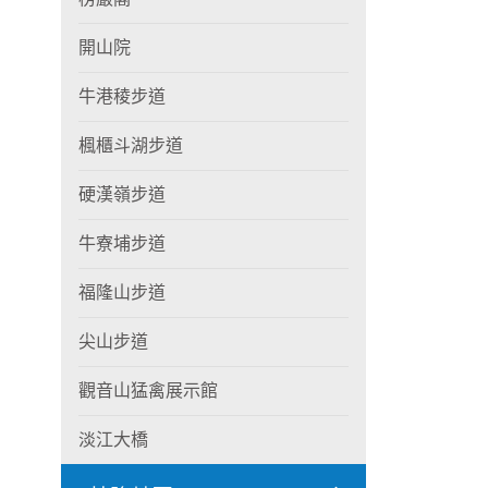
開山院
牛港稜步道
楓櫃斗湖步道
硬漢嶺步道
牛寮埔步道
福隆山步道
尖山步道
觀音山猛禽展示館
淡江大橋