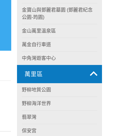
金寶山與鄧麗君墓園 (鄧麗君紀念
公園-筠園)
金山萬里溫泉區
萬金自行車道
中角灣遊客中心
萬里區
野柳地質公園
野柳海洋世界
翡翠灣
保安宮