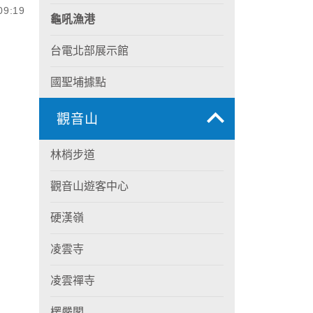
9:19
龜吼漁港
台電北部展示館
國聖埔據點
觀音山
林梢步道
觀音山遊客中心
硬漢嶺
凌雲寺
凌雲禪寺
楞嚴閣