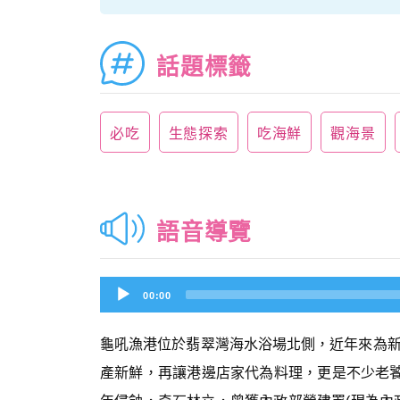
話題標籤
必吃
生態探索
吃海鮮
觀海景
語音導覽
Audio
00:00
Player
龜吼漁港位於翡翠灣海水浴場北側，近年來為
產新鮮，再讓港邊店家代為料理，更是不少老