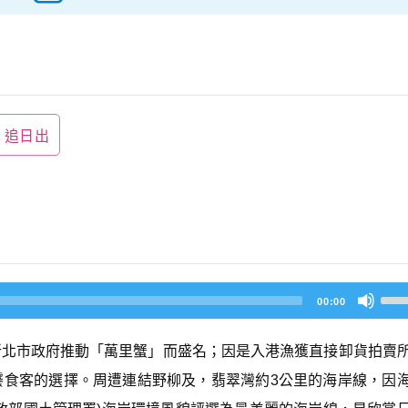
追日出
U
00:00
s
e
U
新北市政府推動「萬里蟹」而盛名；因是入港漁獲直接卸貨拍賣
p/
D
饕食客的選擇。周遭連結野柳及，翡翠灣約3公里的海岸線，因
o
w