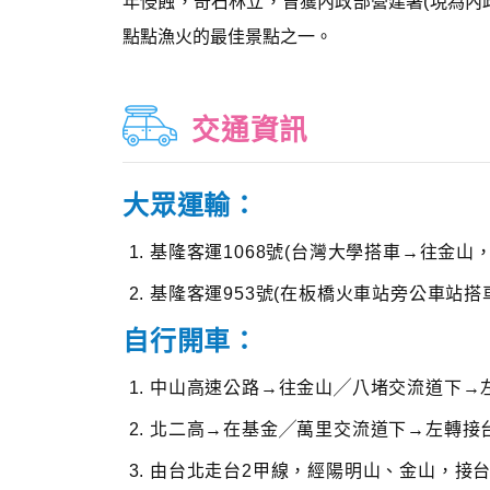
年侵蝕，奇石林立，曾獲內政部營建署(現為內
點點漁火的最佳景點之一。
交通資訊
大眾運輸：
基隆客運1068號(台灣大學搭車→往金山
基隆客運953號(在板橋火車站旁公車站
自行開車：
中山高速公路→往金山╱八堵交流道下→
北二高→在基金╱萬里交流道下→左轉接
由台北走台2甲線，經陽明山、金山，接