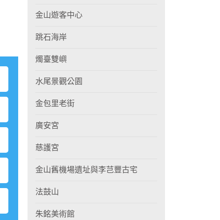
金山遊客中心
跳石海岸
燭臺雙嶼
水尾景觀公園
金包里老街
廣安宮
慈護宮
金山舊機場遺址與李芑豐古宅
法鼓山
朱銘美術館