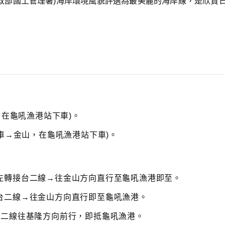
政部國土管理署)海岸環境風貌評選為最美麗的海岸線，是欣賞
n
A
r
r
o
w
k
e
y
s
t
o
i
，在龜吼漁港站下車)。
n
c
搭車→金山，在龜吼漁港站下車)。
r
e
a
s
左轉接台二線→往金山方向直行至龜吼漁港即至。
e
o
r
台二線→往金山方向直行即至龜吼漁港。
d
e
台二線往基隆方向前行，即抵龜吼漁港。
c