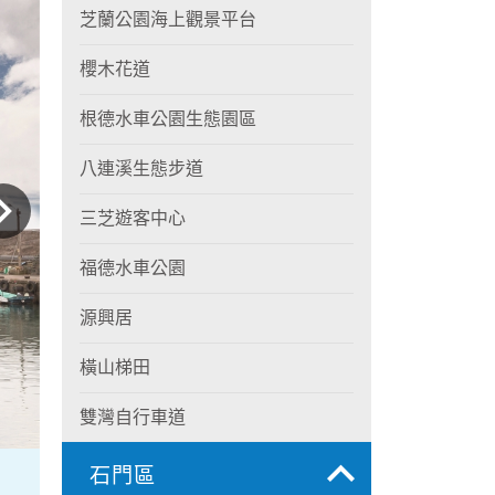
芝蘭公園海上觀景平台
櫻木花道
根德水車公園生態園區
八連溪生態步道
三芝遊客中心
福德水車公園
源興居
橫山梯田
雙灣自行車道
石門區