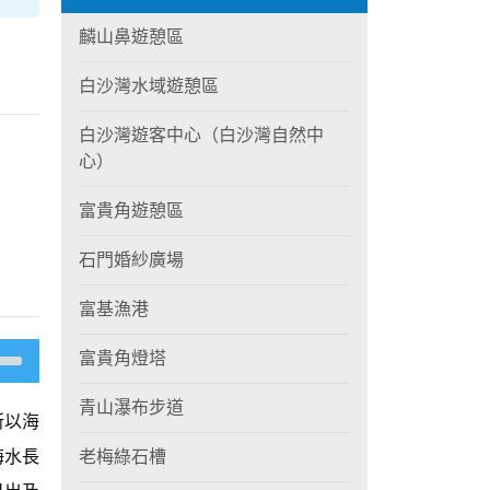
麟山鼻遊憩區
白沙灣水域遊憩區
白沙灣遊客中心（白沙灣自然中
心）
富貴角遊憩區
石門婚紗廣場
富基漁港
富貴角燈塔
青山瀑布步道
所以海
海水長
老梅綠石槽