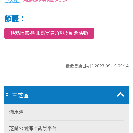
節慶：
極點慢旅-極北點富貴角燈塔騎遊活動
最後更新日期：2023-09-19 09:14
:::
三芝區
淺水灣
芝蘭公園海上觀景平台