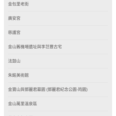
金包里老街
廣安宮
慈護宮
金山舊機場遺址與李芑豐古宅
法鼓山
朱銘美術館
金寶山與鄧麗君墓園 (鄧麗君紀念公園-筠園)
金山萬里溫泉區