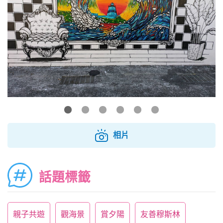
相片
話題標籤
親子共遊
觀海景
賞夕陽
友善穆斯林