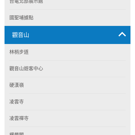
台電北部展示館
國聖埔據點
觀音山
林梢步道
觀音山遊客中心
硬漢嶺
凌雲寺
凌雲禪寺
楞嚴閣