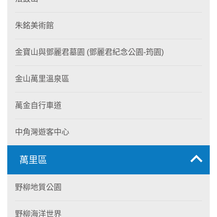
朱銘美術館
金寶山與鄧麗君墓園 (鄧麗君紀念公園-筠園)
金山萬里溫泉區
萬金自行車道
中角灣遊客中心
萬里區
野柳地質公園
野柳海洋世界