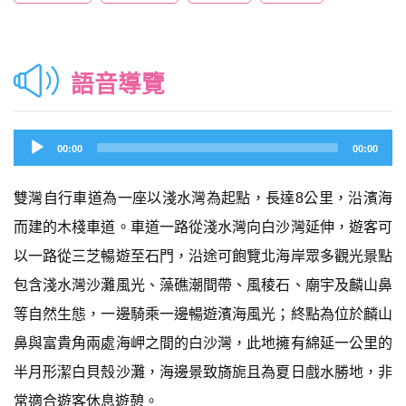
語音導覽
Audio
00:00
00:00
Player
雙灣自行車道為一座以淺水灣為起點，長達8公里，沿濱海
而建的木棧車道。車道一路從淺水灣向白沙灣延伸，遊客可
以一路從三芝暢遊至石門，沿途可飽覽北海岸眾多觀光景點
包含淺水灣沙灘風光、藻礁潮間帶、風稜石、廟宇及麟山鼻
等自然生態，一邊騎乘一邊暢遊濱海風光；終點為位於麟山
鼻與富貴角兩處海岬之間的白沙灣，此地擁有綿延一公里的
半月形潔白貝殼沙灘，海邊景致旖旎且為夏日戲水勝地，非
常適合遊客休息遊憩。