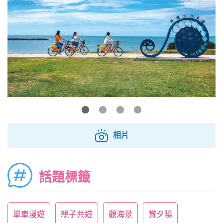
相片
話題標籤
單車漫遊
親子共遊
觀海景
賞夕陽