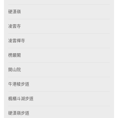
硬漢嶺
凌雲寺
凌雲禪寺
楞嚴閣
開山院
牛港稜步道
楓櫃斗湖步道
硬漢嶺步道