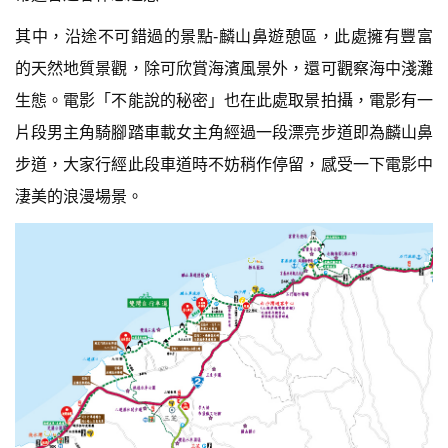
其中，沿途不可錯過的景點-麟山鼻遊憩區，此處擁有豐富
的天然地質景觀，除可欣賞海濱風景外，還可觀察海中淺灘
生態。電影「不能說的秘密」也在此處取景拍攝，電影有一
片段男主角騎腳踏車載女主角經過一段漂亮步道即為麟山鼻
步道，大家行經此段車道時不妨稍作停留，感受一下電影中
淒美的浪漫場景。