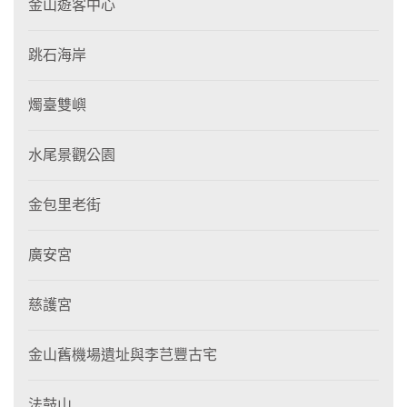
金山遊客中心
跳石海岸
燭臺雙嶼
水尾景觀公園
金包里老街
廣安宮
慈護宮
金山舊機場遺址與李芑豐古宅
法鼓山