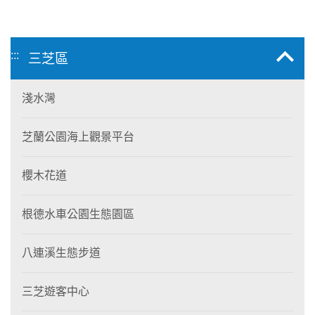
:::
三芝區
淺水灣
芝蘭公園海上觀景平台
櫻木花道
根德水車公園生態園區
八連溪生態步道
三芝遊客中心