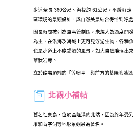
步道全長 360公尺、海拔約 61公尺，平緩
區環境的景觀設計，與自然美景結合得恰到好處
因長時間被列為軍事管制區，未經人為過度開
為主，在沿海及海域上更可見浮游生物、各種
也是步道上不能錯過的風景，如大自然雕琢出
蕈狀岩等。
立於礁岩頂端的「等嶼亭」與前方的基隆嶼遙遙
北觀小補帖
舊名社寮島，位於基隆港的北端，因為終年受
堆和蕃字洞等地形景觀最為著名。