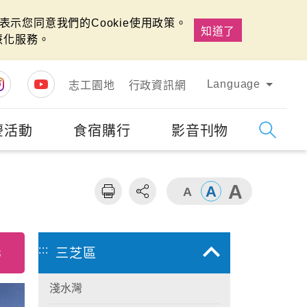
示您同意我們的Cookie使用政策。
知道了
慧化服務。
Language
志工園地
行政資訊網
慶活動
食宿購行
影音刊物
字級
大
:::
8
三芝區
淺水灣