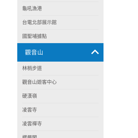
龜吼漁港
台電北部展示館
國聖埔據點
觀音山
林梢步道
觀音山遊客中心
硬漢嶺
凌雲寺
凌雲禪寺
楞嚴閣