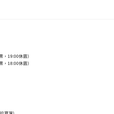
止售票，19:00休園）
止售票，18:00休園）
阿拉寶灣）