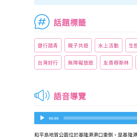
話題標籤
健行踏青
親子共遊
水上活動
生
台灣好行
無障礙旅遊
友善穆斯林
語音導覽
Audio
00:00
Player
和平島地質公園位於基隆港港口東側，是基隆