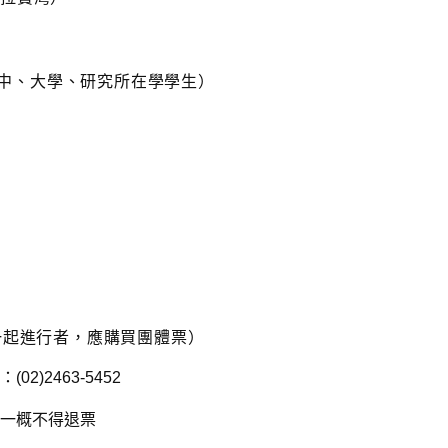
）
、高中、大學、研究所在學學生）
一起進行者，應購買團體票）
)2463-5452
一概不得退票