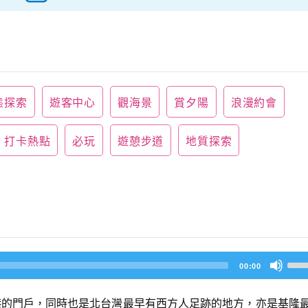
態探索
遊客中心
觀海景
賞夕陽
浪漫約會
打卡熱點
必玩
遊憩步道
地質探索
U
00:00
s
e
U
港的門戶，同時也是北台灣最早有西方人足跡的地方，亦是基隆
p/