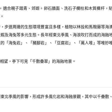
d
好走，適合親子踏青、郊遊。卵石牆面、洗石子欄柱和木質欄杆，
e
c
。
r
e
發，步道周邊的生態環境豐富且多樣，植物以林投和馬鞍藤等海
a
s
魚蝦及海兔等多元生態。長年經東北季風、海浪吹打而成的海蝕
e
v
來的「海兔岩」、「豬腳岩」、「豆腐岩」、「萬人堆」等唯妙
o
l
u
m
相望，亭下可見「千敷疊翠」的海蝕地景。
e.
到東北季風的影響，形成許多風化岩和海蝕景觀，其中以千疊敷