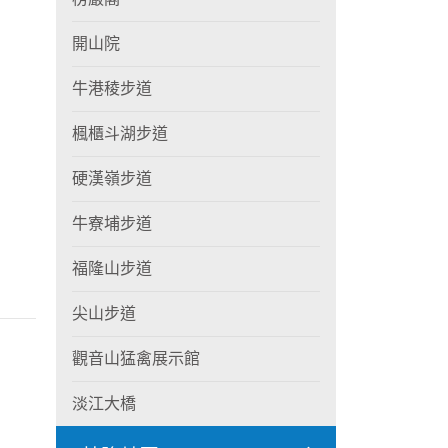
開山院
牛港稜步道
楓櫃斗湖步道
硬漢嶺步道
牛寮埔步道
福隆山步道
尖山步道
觀音山猛禽展示館
淡江大橋