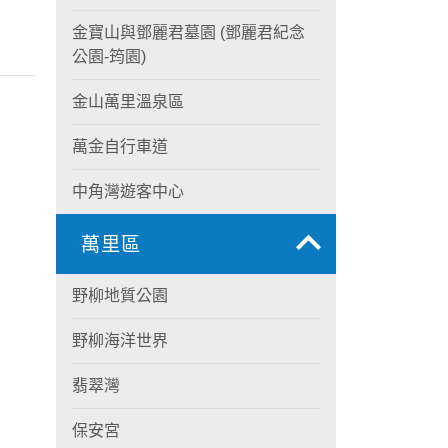
金寶山與鄧麗君墓園 (鄧麗君紀念
公園-筠園)
金山萬里溫泉區
萬金自行車道
中角灣遊客中心
萬里區
野柳地質公園
野柳海洋世界
翡翠灣
保安宮