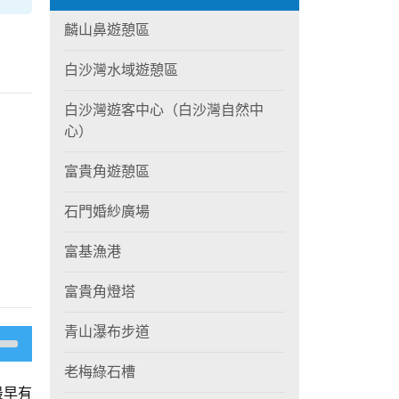
麟山鼻遊憩區
白沙灣水域遊憩區
白沙灣遊客中心（白沙灣自然中
心）
富貴角遊憩區
石門婚紗廣場
富基漁港
富貴角燈塔
青山瀑布步道
老梅綠石槽
最早有