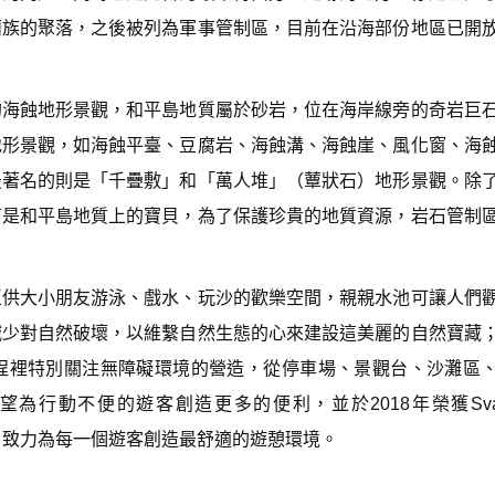
D
蘭族的聚落，之後被列為軍事管制區，目前在沿海部份地區已開
o
w
n
A
的海蝕地形景觀，和平島地質屬於砂岩，位在海岸線旁的奇岩巨
r
r
地形景觀，如海蝕平臺、豆腐岩、海蝕溝、海蝕崖、風化窗、海
o
w
最著名的則是「千疊敷」和「萬人堆」（蕈狀石）地形景觀。除
k
石是和平島地質上的寶貝，為了保護珍貴的地質資源，岩石管制
e
y
s
t
o
區供大小朋友游泳、戲水、玩沙的歡樂空間，親親水池可讓人們
i
減少對自然破壞，以維繫自然生態的心來建設這美麗的自然寶藏
n
c
程裡特別關注無障礙環境的營造，從停車場、景觀台、沙灘區
r
e
為行動不便的遊客創造更多的便利，並於2018年榮獲Sva
a
s
光景點獎項，致力為每一個遊客創造最舒適的遊憩環境。
e
o
r