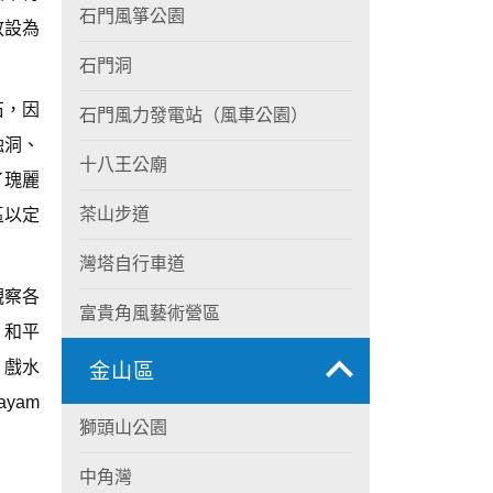
石門風箏公園
放設為
石門洞
石，因
石門風力發電站（風車公園）
蝕洞、
十八王公廟
了瑰麗
茶山步道
區以定
灣塔自行車道
觀察各
富貴角風藝術營區
；和平
、戲水
金山區
yam
獅頭山公園
中角灣