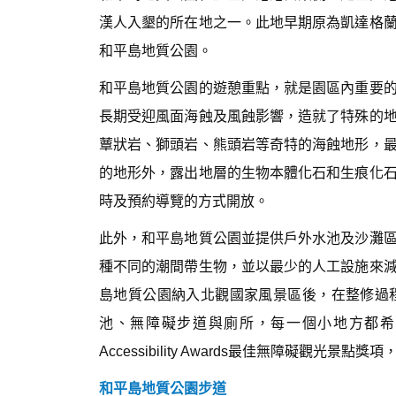
漢人入墾的所在地之一。此地早期原為凱達格
和平島地質公園。
和平島地質公園的遊憩重點，就是園區內重要
長期受迎風面海蝕及風蝕影響，造就了特殊的
蕈狀岩、獅頭岩、熊頭岩等奇特的海蝕地形，
的地形外，露出地層的生物本體化石和生痕化
時及預約導覽的方式開放。
此外，和平島地質公園並提供戶外水池及沙灘
種不同的潮間帶生物，並以最少的人工設施來
島地質公園納入北觀國家風景區後，在整修過
池、無障礙步道與廁所，每一個小地方都希望
Accessibility Awards最佳無障礙觀
和平島地質公園步道