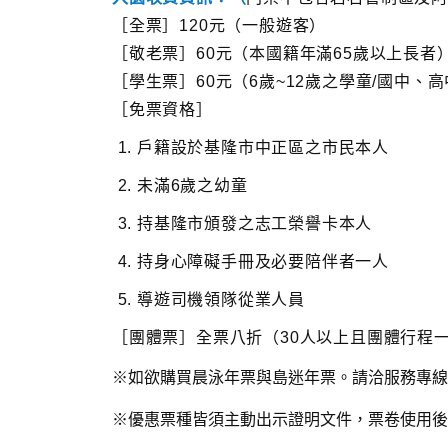
［全票］120元（一般遊客）
［敬老票］60元（本國籍年滿65歲以上長者
［學生票］60元（6歲~12歲之學童/國中
［免票資格］
戶籍設於基隆市中正區之市民本人
未滿6歲之幼童
持基隆市頒發之志工榮譽卡本人
持身心障礙手冊及必要陪伴者一人
導遊司機領隊從業人員
［團體票］全票八折（30人以上且團體行程
※如欲購買晨泳年票與島迷年票。請洽服務專線：(02
※優惠票種皆須主動出示證明文件，票卷使用後