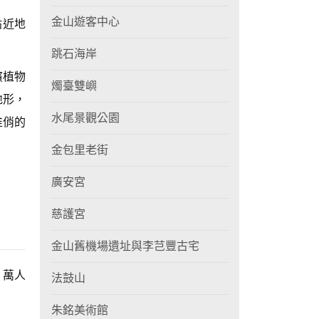
金山遊客中心
貼近地
跳石海岸
濱植物
燭臺雙嶼
地形，
水尾景觀公園
唯俏的
金包里老街
廣安宮
慈護宮
金山舊機場遺址與李芑豐古宅
、萬人
法鼓山
朱銘美術館