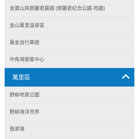
金寶山與鄧麗君墓園 (鄧麗君紀念公園-筠園)
金山萬里溫泉區
萬金自行車道
中角灣遊客中心
萬里區
野柳地質公園
野柳海洋世界
翡翠灣