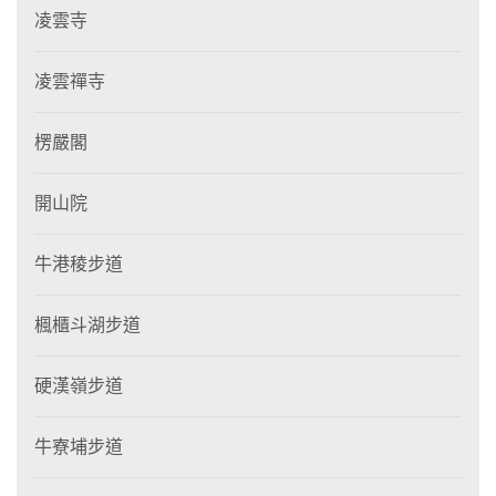
凌雲寺
凌雲禪寺
楞嚴閣
開山院
牛港稜步道
楓櫃斗湖步道
硬漢嶺步道
牛寮埔步道