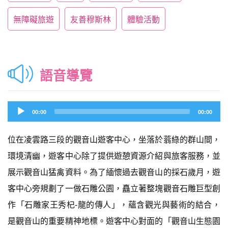
無障礙旅遊
友善穆斯林
體驗活動
語音導覽
Audio
00:00
00:00
Player
位在凌雲路三段的觀音山遊客中心，坐落於蓊綠的群山間，
環境清幽，遊客中心除了提供遊憩資源介紹與旅客服務，並
展示觀音山猛禽資料。為了緬懷過去觀音山的採石歲月，遊
客中心旁規劃了一做石雕公園，矗立著整塊觀音石雕巨型創
作「石雕家王秀杞-龍的傳人」，蘊含觀光與藝術的結合，
是觀音山的重要精神地標。遊客中心對面的「觀音山生態園