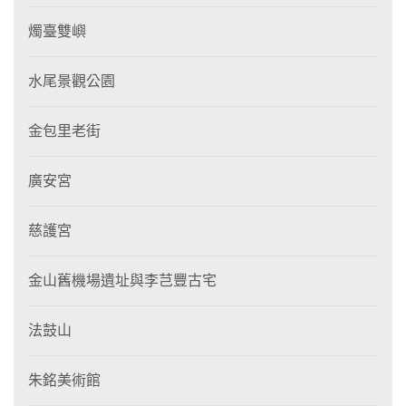
燭臺雙嶼
水尾景觀公園
金包里老街
廣安宮
慈護宮
金山舊機場遺址與李芑豐古宅
法鼓山
朱銘美術館