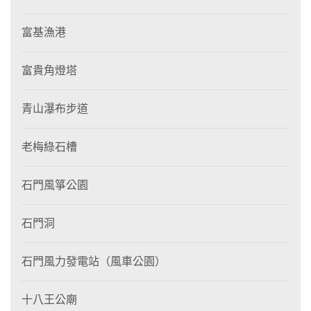
富基漁港
富貴角燈塔
青山瀑布步道
老梅綠石槽
石門風箏公園
石門洞
石門風力發電站（風車公園）
十八王公廟