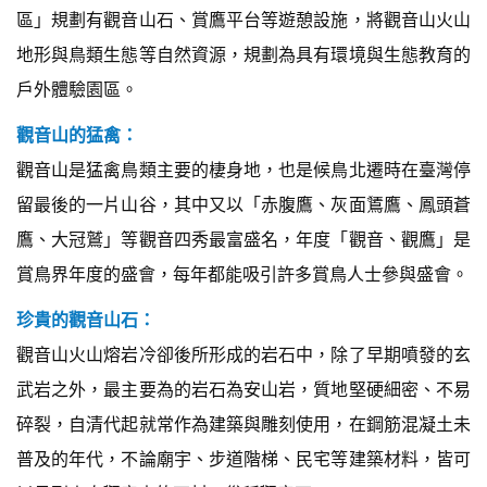
區」規劃有觀音山石、賞鷹平台等遊憩設施，將觀音山火山
地形與鳥類生態等自然資源，規劃為具有環境與生態教育的
戶外體驗園區。
觀音山的猛禽：
觀音山是猛禽鳥類主要的棲身地，也是候鳥北遷時在臺灣停
留最後的一片山谷，其中又以「赤腹鷹、灰面鵟鷹、鳳頭蒼
鷹、大冠鷲」等觀音四秀最富盛名，年度「觀音、觀鷹」是
賞鳥界年度的盛會，每年都能吸引許多賞鳥人士參與盛會。
珍貴的觀音山石：
觀音山火山熔岩冷卻後所形成的岩石中，除了早期噴發的玄
武岩之外，最主要為的岩石為安山岩，質地堅硬細密、不易
碎裂，自清代起就常作為建築與雕刻使用，在鋼筋混凝土未
普及的年代，不論廟宇、步道階梯、民宅等建築材料，皆可