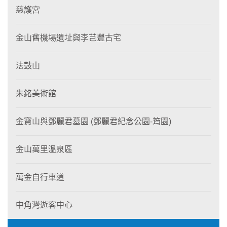
慈護宮
金山舊機場遺址與李芑豐古宅
法鼓山
朱銘美術館
金寶山與鄧麗君墓園 (鄧麗君紀念公園-筠園)
金山萬里溫泉區
萬金自行車道
中角灣遊客中心