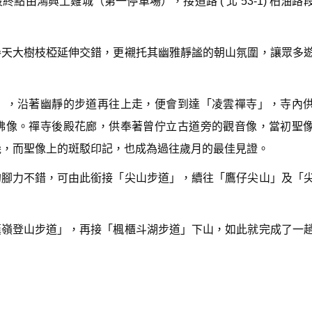
由鴻興土雞城（第一停車場），接道路 ( 北 53-1) 柏油路
n
A
r
r
參天大樹枝椏延伸交錯，更襯托其幽雅靜謐的朝山氛圍，讓眾多
o
w
k
e
」，沿著幽靜的步道再往上走，便會到達「凌雲禪寺」，寺內
y
s
佛像。禪寺後殿花廊，供奉著曾佇立古道旁的觀音像，當初聖
t
o
幾，而聖像上的斑駁印記，也成為過往歲月的最佳見證。
i
n
的腳力不錯，可由此銜接「尖山步道」，續往「鷹仔尖山」及「
c
r
e
a
漢嶺登山步道」，再接「楓櫃斗湖步道」下山，如此就完成了一
s
e
o
r
d
e
c