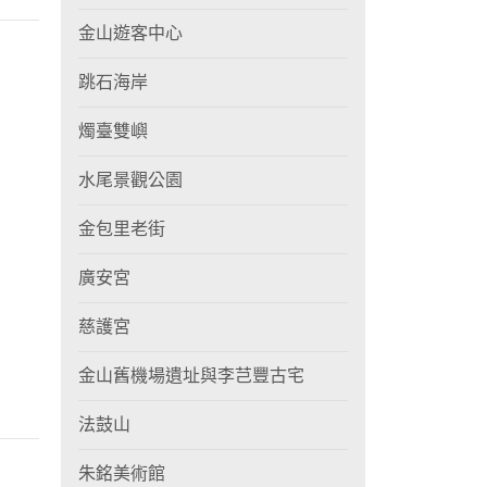
金山遊客中心
跳石海岸
燭臺雙嶼
水尾景觀公園
金包里老街
廣安宮
慈護宮
金山舊機場遺址與李芑豐古宅
法鼓山
朱銘美術館