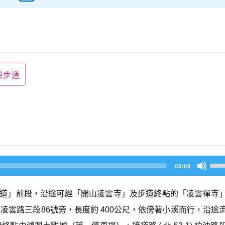
憩步道
U
00:00
s
e
U
音古道」前段，沿途可經「開山凌雲寺」及步道終點的「凌雲禪寺
p/
D
雲路三段86號旁，長度約 400公尺，依傍著小溪而行，沿途
o
w