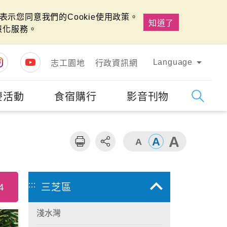
示您同意我們的Cookie使用政策。
知道了
慧化服務。
Language
志工園地
行政資訊網
慶活動
食宿購行
影音刊物
字級
大
:::
4
三芝區
淺水灣