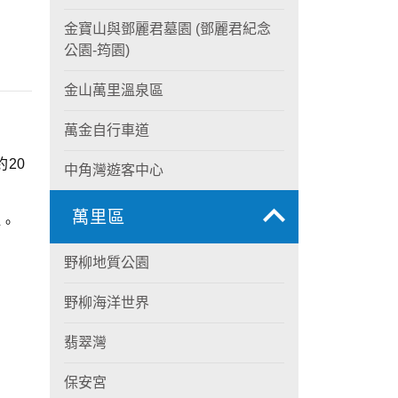
金寶山與鄧麗君墓園 (鄧麗君紀念
公園-筠園)
金山萬里溫泉區
萬金自行車道
20
中角灣遊客中心
萬里區
心。
野柳地質公園
野柳海洋世界
翡翠灣
保安宮