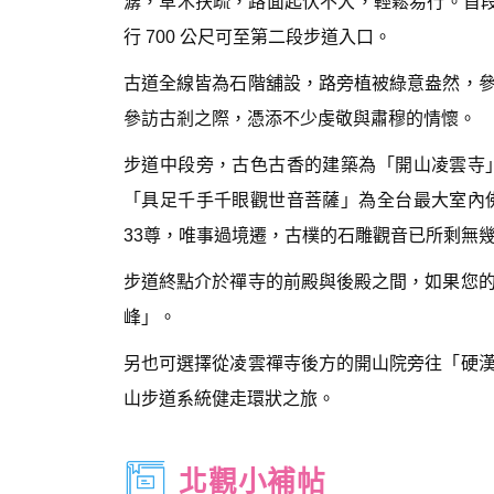
潺，草木扶疏，路面起伏不大，輕鬆易行。首段終點
行 700 公尺可至第二段步道入口。
古道全線皆為石階舖設，路旁植被綠意盎然，
參訪古剎之際，憑添不少虔敬與肅穆的情懷。
步道中段旁，古色古香的建築為「開山凌雲寺
「具足千手千眼觀世音菩薩」為全台最大室內
33尊，唯事過境遷，古樸的石雕觀音已所剩無
步道終點介於禪寺的前殿與後殿之間，如果您
峰」。
另也可選擇從凌雲禪寺後方的開山院旁往「硬
山步道系統健走環狀之旅。
北觀小補帖