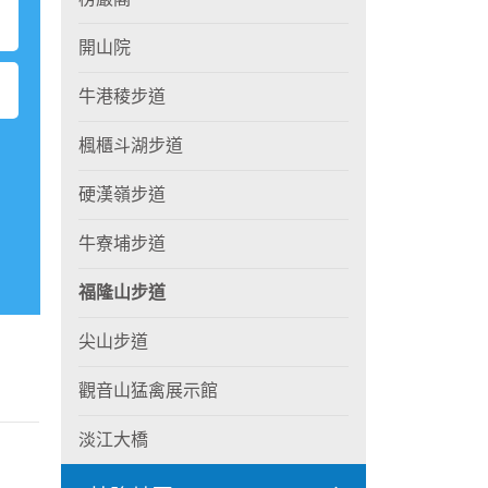
開山院
牛港稜步道
楓櫃斗湖步道
硬漢嶺步道
牛寮埔步道
福隆山步道
尖山步道
觀音山猛禽展示館
淡江大橋