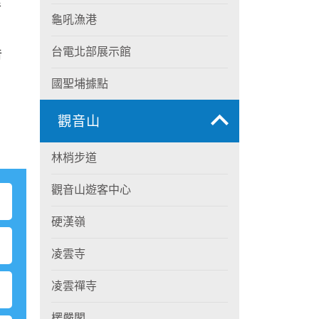
音
龜吼漁港
台電北部展示館
音
國聖埔據點
觀音山
林梢步道
觀音山遊客中心
硬漢嶺
凌雲寺
凌雲禪寺
楞嚴閣