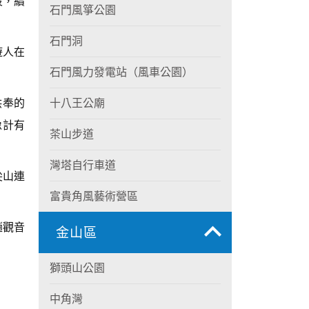
段，續
石門風箏公園
石門洞
遊人在
石門風力發電站（風車公園）
供奉的
十八王公廟
像計有
茶山步道
灣塔自行車道
尖山連
富貴角風藝術營區
趟觀音
金山區
獅頭山公園
中角灣