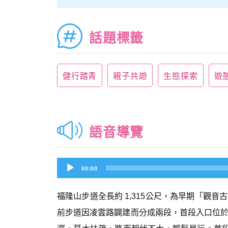
話題標籤
健行踏青
親子共遊
生態探索
遊
語音導覽
Audio
00:00
Player
福隆山步道全長約 1,315公尺，為早期「觀
前步道因凌雲路闢建而分成兩段，首段入口位於凌