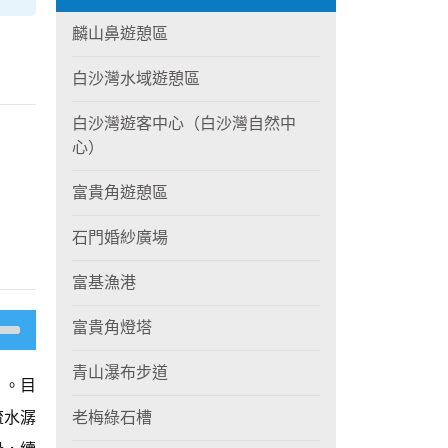
麟山鼻遊憩區
白沙灣水域遊憩區
白沙灣遊客中心（白沙灣自然中
心）
富貴角遊憩區
石門婚紗廣場
富基漁港
富貴角燈塔
青山瀑布步道
」。目
流水潺
老梅綠石槽