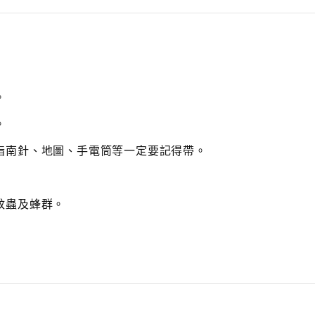
r
e
a
s
e
v
o
。
l
u
。
m
e.
指南針、地圖、手電筒等一定要記得帶。
蚊蟲及蜂群。