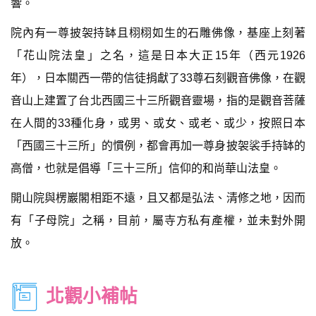
響。
院內有一尊披袈持缽且栩栩如生的石雕佛像，基座上刻著
「花山院法皇」之名，這是日本大正15年（西元1926
年），日本關西一帶的信徒捐獻了33尊石刻觀音佛像，在觀
音山上建置了台北西國三十三所觀音靈場，指的是觀音菩薩
在人間的33種化身，或男、或女、或老、或少，按照日本
「西國三十三所」的慣例，都會再加一尊身披袈裟手持缽的
高僧，也就是倡導「三十三所」信仰的和尚華山法皇。
開山院與楞巖閣相距不遠，且又都是弘法、清修之地，因而
有「子母院」之稱，目前，屬寺方私有產權，並未對外開
放。
北觀小補帖