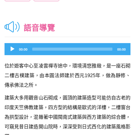
語音導覽
Audio
00:00
00:00
Player
位於遊客中心至凌雲禪寺途中，環境清悠雅緻，是一座石砌
二樓古樸建築，由本圓法師建於西元1925年，做為靜修、
傳承佛法之所。
建築大多用觀音山石砌成，圓頂的建築造型可能仿自古老的
印度天竺佛教建築，四方型的結構是歐式的洋樓，二樓窗台
為拱型設計，混雜著中國閩南式建築與西方建築的綜合體，
可窺見昔日建造開山院時，深深受到日式西化的建築風格影