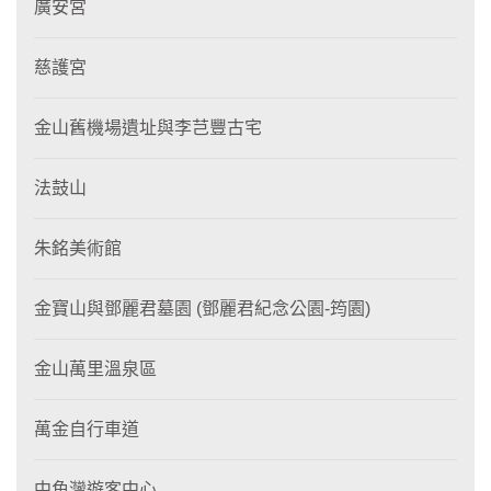
廣安宮
慈護宮
金山舊機場遺址與李芑豐古宅
法鼓山
朱銘美術館
金寶山與鄧麗君墓園 (鄧麗君紀念公園-筠園)
金山萬里溫泉區
萬金自行車道
中角灣遊客中心