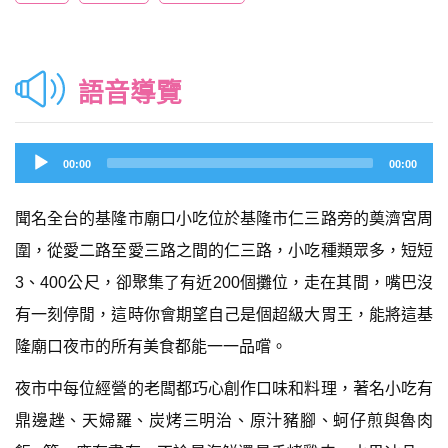
語音導覽
Audio
00:00
00:00
Player
聞名全台的基隆市廟口小吃位於基隆市仁三路旁的奠濟宮周
圍，從愛二路至愛三路之間的仁三路，小吃種類眾多，短短
3、400公尺，卻聚集了有近200個攤位，走在其間，嘴巴沒
有一刻停閒，這時你會期望自己是個超級大胃王，能將這基
隆廟口夜市的所有美食都能一一品嚐。
夜市中每位經營的老闆都巧心創作口味和料理，著名小吃有
鼎邊趖、天婦羅、炭烤三明治、原汁豬腳、蚵仔煎與魯肉