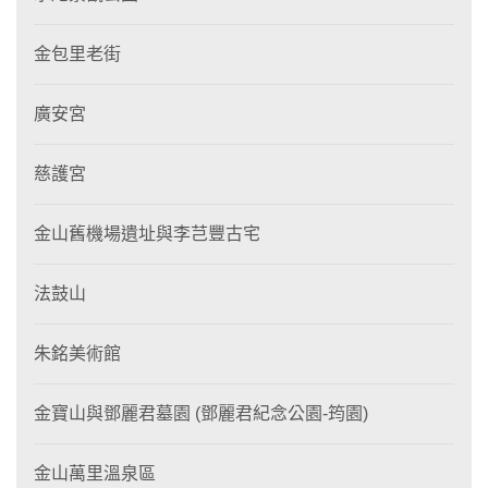
金包里老街
廣安宮
慈護宮
金山舊機場遺址與李芑豐古宅
法鼓山
朱銘美術館
金寶山與鄧麗君墓園 (鄧麗君紀念公園-筠園)
金山萬里溫泉區