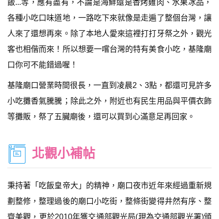
飯...等，應有盡有，不論是海鮮還是香烤雞肉、水果冰品，
各種小吃口味道地，一路吃下來就像是走遍了整個台灣，讓
人來了還想再來。除了本地人愛來這裡打打牙祭之外，觀光
客也相偕而來！所以想要一嚐台灣的特有美食小吃，基隆廟
口你可不能錯過喔！
基隆廟口營業時間很長，一直到凌晨2、3點，都還可見許多
小吃攤香氣騰騰；除此之外，附近也有民生用品與平價衣飾
等攤販，祭了五臟廟後，還可以買到心滿意足再回家。
北觀小補帖
秉持著「吃飯皇帝大」的精神，廟口夜市近年來經過重新規
劃整修，整理過後的廟口小吃街，整條街變得井然有序、整
齊美觀，更於2010年獲交通部觀光局(現為交通部觀光署)頒