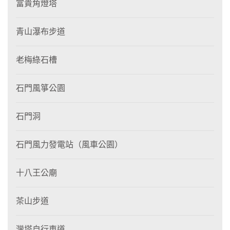
富貴角燈塔
青山瀑布步道
老梅綠石槽
石門風箏公園
石門洞
石門風力發電站（風車公園）
十八王公廟
茶山步道
灣塔自行車道