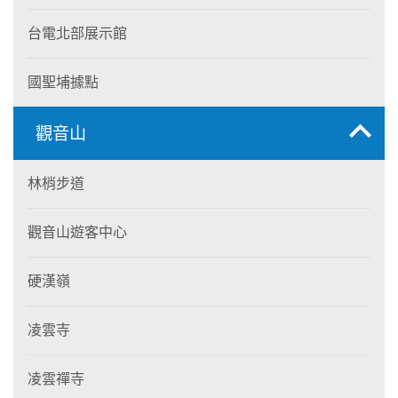
台電北部展示館
國聖埔據點
觀音山
林梢步道
觀音山遊客中心
硬漢嶺
凌雲寺
凌雲禪寺