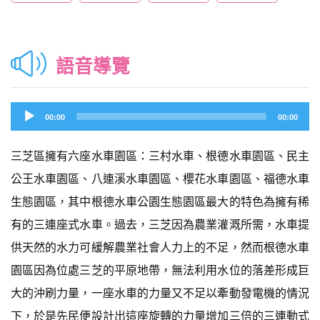
語音導覽
Audio
00:00
00:00
Player
三芝區擁有六座水車園區：三村水車、根德水車園區、民主
公王水車園區、八連溪水車園區、櫻花水車園區、福德水車
生態園區，其中根德水車公園生態園區最大的特色為擁有稀
有的三連座式水車。過去，三芝因為農業灌溉所需，水車提
供天然的水力可緩解農業社會人力上的不足，然而根德水車
園區因為位處三芝的平原地帶，無法利用水位的落差形成巨
大的沖刷力量，一座水車的力量又不足以牽動發電機的情況
下，於是先民便設計出這座旋轉的力量增加三倍的三連動式