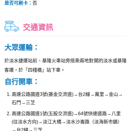
是否可刷卡：
否
交通資訊
大眾運輸：
於淡水捷運站前、基隆火車站旁搭乘兩地對開的淡水或基隆
客運，於「四棧橋」站下車。
自行開車：
高速公路國道3號(基金交流道)→台2線→萬里→金山→
石門→三芝
高速公路國道1號(五股交流道)→64號快速道路→八里
(往淡水方向)→淡江大橋→淡水沙崙路（淡海新市鎮）
→台2線→三芝