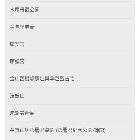
水尾景觀公園
金包里老街
廣安宮
慈護宮
金山舊機場遺址與李芑豐古宅
法鼓山
朱銘美術館
金寶山與鄧麗君墓園 (鄧麗君紀念公園-筠園)