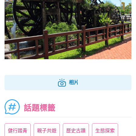
相片
話題標籤
健行踏青
親子共遊
歷史古蹟
生態探索