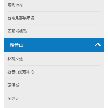
龜吼漁港
台電北部展示館
國聖埔據點
觀音山
林梢步道
觀音山遊客中心
硬漢嶺
凌雲寺