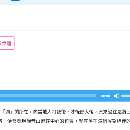
憩步道
U
00:00
s
e
U
到「湖」的所在，向當地人打聽後，才恍然大悟，原來過往是將
p/
D
察，便會發現觀音山遊客中心的位置，就座落在這個展望絕佳
o
w