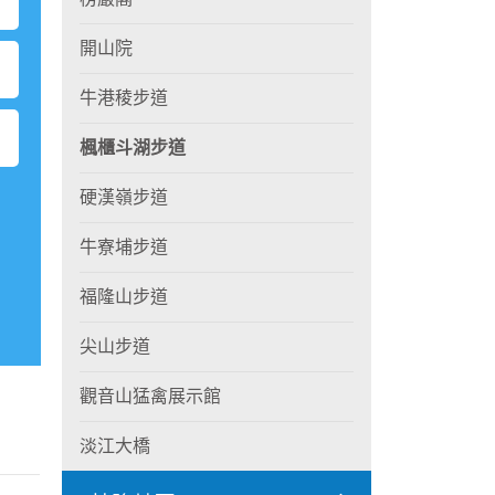
開山院
牛港稜步道
楓櫃斗湖步道
硬漢嶺步道
牛寮埔步道
福隆山步道
尖山步道
觀音山猛禽展示館
淡江大橋