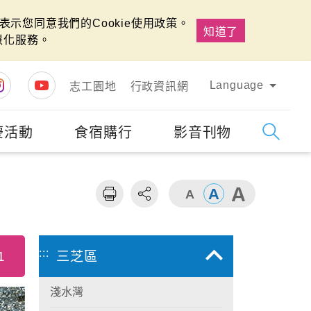
示您同意我們的Cookie使用政策。
知道了
慧化服務。
Language
志工園地
行政資訊網
慶活動
食宿購行
影音刊物
字級
大
:::
1
三芝區
淺水灣