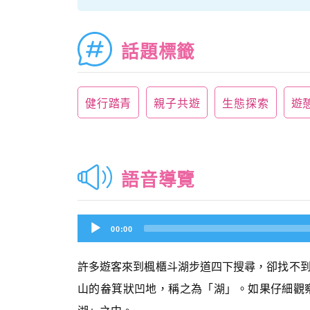
話題標籤
健行踏青
親子共遊
生態探索
遊
語音導覽
Audio
00:00
Player
許多遊客來到楓櫃斗湖步道四下搜尋，卻找不
山的畚箕狀凹地，稱之為「湖」。如果仔細觀