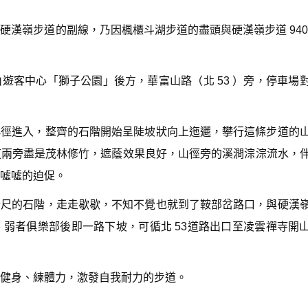
n
A
漢嶺步道的副線，乃因楓櫃斗湖步道的盡頭與硬漢嶺步道 940
r
r
o
w
山遊客中心「獅子公園」後方，華富山路（北 53 ）旁，停車場
k
e
y
s
側小徑進入，整齊的石階開始呈陡坡狀向上迤邐，攀行這條步道的
t
o
道兩旁盡是茂林修竹，遮蔭效果良好，山徑旁的溪澗淙淙流水，
i
n
噓噓的迫促。
c
r
8公尺的石階，走走歇歇，不知不覺也就到了鞍部岔路口，與硬漢
e
a
弱者俱樂部後即一路下坡，可循北 53道路出口至凌雲禪寺開
s
e
o
r
健身、練體力，激發自我耐力的步道。
d
e
c