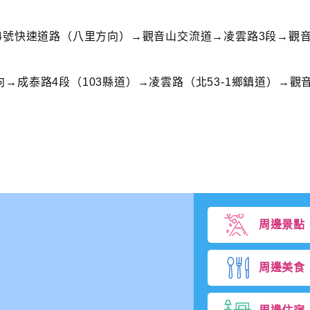
4號快速道路（八里方向）→觀音山交流道→凌雲路3段→觀
→成泰路4段（103縣道）→凌雲路（北53-1鄉鎮道）→觀
周邊景點
周邊美食