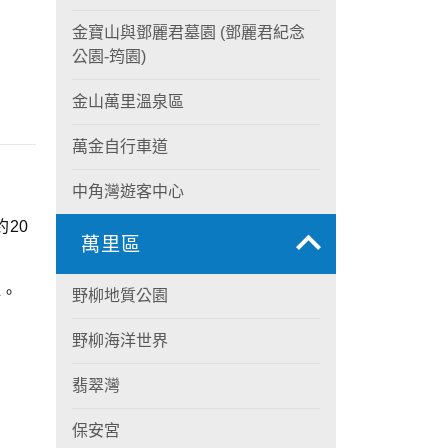
金寶山與鄧麗君墓園 (鄧麗君紀念
公園-筠園)
金山萬里溫泉區
萬金自行車道
中角灣遊客中心
20
萬里區
心。
野柳地質公園
野柳海洋世界
翡翠灣
保安宮