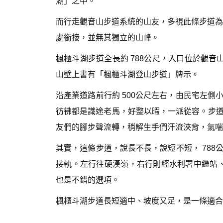
湖」之中。
而行走觀音山步道系統的山友，多視此條步道為硬
處銜接，並無其獨立的山峰。
楓櫃斗湖步道全長約 788公尺，入口位於觀音
山壁上書有「楓櫃斗湖登山步道」牌示。
沿產業道路前行約 500公尺左右，由民宅左
彷彿都是識途老馬，好整以暇，一派從容。步
友們的腳步聲流轉，稍解生手們汗流浹背，氣喘
其實，這條步道，說長不長，說短不短， 78
接軌。左行往硬漢嶺，右行則經水利署中繼站、
也是不錯的選項。
楓櫃斗湖步道長短適中、坡度又足，是一條適合