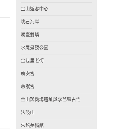
金山遊客中心
跳石海岸
燭臺雙嶼
水尾景觀公園
金包里老街
廣安宮
慈護宮
金山舊機場遺址與李芑豐古宅
法鼓山
朱銘美術館