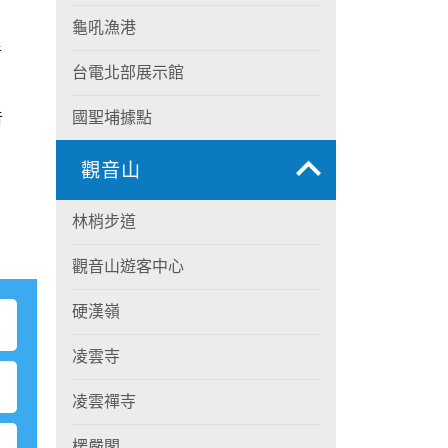
龜吼漁港
音
台電北部展示館
國聖埔據點
音
觀音山
林梢步道
觀音山遊客中心
硬漢嶺
凌雲寺
凌雲禪寺
楞嚴閣