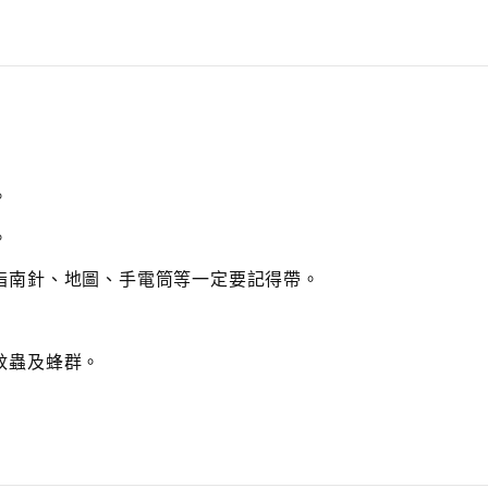
r
e
a
s
e
v
o
l
u
m
。
e.
。
指南針、地圖、手電筒等一定要記得帶。
蚊蟲及蜂群。