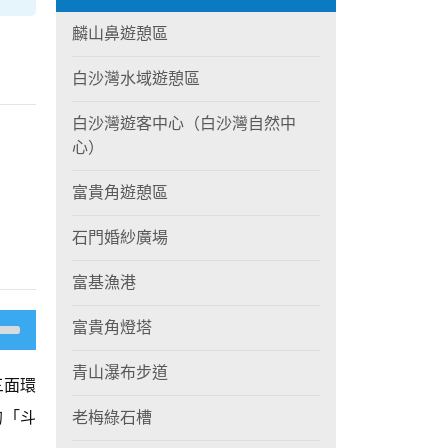
麟山鼻遊憩區
白沙灣水域遊憩區
白沙灣遊客中心（白沙灣自然中
心）
富貴角遊憩區
石門婚紗廣場
富基漁港
富貴角燈塔
青山瀑布步道
三面環
的「斗
老梅綠石槽