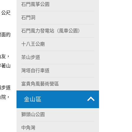
石門風箏公園
 公尺
石門洞
石門風力發電站（風車公園）
對面的
十八王公廟
山友，
茶山步道
伴著山
灣塔自行車道
富貴角風藝術營區
嶺步道
山院，
金山區
獅頭山公園
中角灣