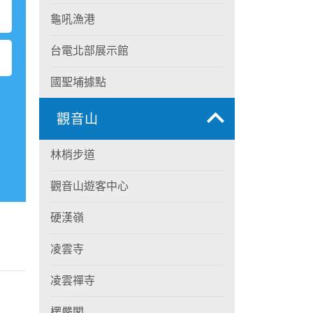
龜吼漁港
台電北部展示館
國聖埔據點
觀音山
林梢步道
觀音山遊客中心
硬漢嶺
凌雲寺
凌雲禪寺
楞嚴閣