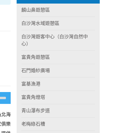
麟山鼻遊憩區
白沙灣水域遊憩區
白沙灣遊客中心（白沙灣自然中
心）
富貴角遊憩區
石門婚紗廣場
富基漁港
富貴角燈塔
青山瀑布步道
為北海
家俱樂
老梅綠石槽