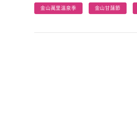
金山萬里溫泉季
金山甘藷節