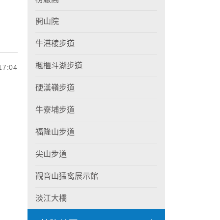
開山院
牛港稜步道
楓櫃斗湖步道
7:04
硬漢嶺步道
牛寮埔步道
福隆山步道
尖山步道
觀音山猛禽展示館
淡江大橋