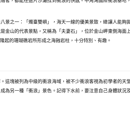
進階者，都能在這片沙灘找到衝浪的快感。中角灣國際衝浪基地
n
A
r
r
山八景之一：「燭臺雙嶼」，海天一線的優美景致，總讓人能夠
o
w
說是金山的代表景點，又稱為「夫妻石」，位於金山岬東側海面
k
隆起的珊瑚礁岩所形成之海蝕岩柱，十分特別、有趣。
e
y
s
t
o
i
n
c
客。這塊被列為中級的衝浪海域，被不少衝浪客視為初學者的天
r
e
，成為另一種「衝浪」景色。記得下水前，要注意自己身體狀況
a
s
e
o
r
d
e
c