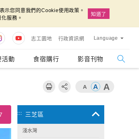
示您同意我們的Cookie使用政策。
知道了
慧化服務。
Language
志工園地
行政資訊網
慶活動
食宿購行
影音刊物
字級
大
:::
7
三芝區
淺水灣