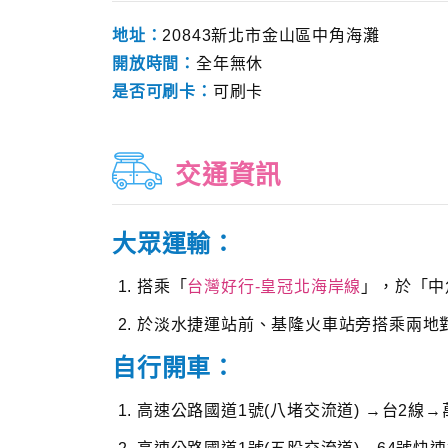
地址：
20843新北市金山區中角海灘
開放時間：
全年無休
是否可刷卡：
可刷卡
交通資訊
大眾運輸：
搭乘「
台灣好行-皇冠北海岸線
」，於「中
於淡水捷運站前、基隆火車站旁搭乘兩地
自行開車：
高速公路國道1號(八堵交流道) →台2線→