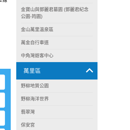
2線
金寶山與鄧麗君墓園 (鄧麗君紀念
公園-筠園)
金山萬里溫泉區
萬金自行車道
中角灣遊客中心
萬里區
野柳地質公園
野柳海洋世界
翡翠灣
保安宮