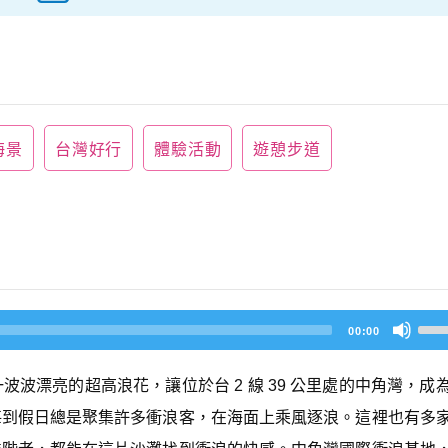
海景
台灣好行
體驗活動
遊憩步道
U
00:00
s
e
U
波漂亮的超高浪花，讓位於台 2 線 39 公里處的中角灣，成
p/
D
每到假日總是聚集許多衝浪客，在海面上乘風逐浪。這裡也有多
o
w