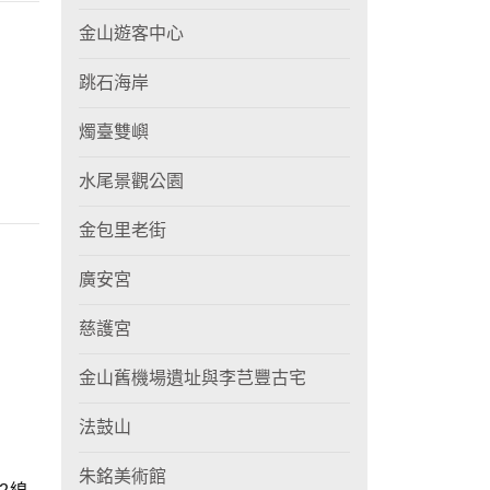
金山遊客中心
跳石海岸
燭臺雙嶼
水尾景觀公園
金包里老街
廣安宮
慈護宮
金山舊機場遺址與李芑豐古宅
法鼓山
朱銘美術館