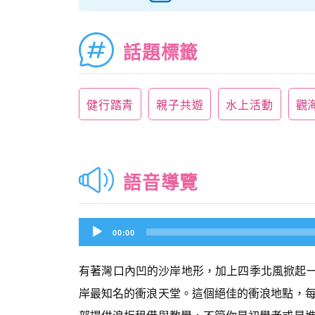
話題標籤
健行踏青
親子共遊
水上活動
觀
語音導覽
Audio
00:00
Player
有著灣口內凹的沙岸地形，加上四季北風掀起一波
岸最知名的衝浪天堂。這個絕佳的衝浪地點，