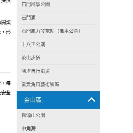
，提供
石門風箏公園
石門洞
拋開煩
石門風力發電站（風車公園）
上，形
十八王公廟
茶山步道
灣塔自行車道
堂，每
富貴角風藝術營區
及安全
金山區
獅頭山公園
中角灣