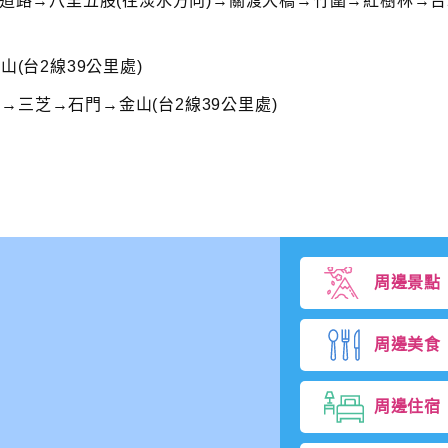
速道路→八里五股(往淡水方向)→關渡大橋→竹圍→紅樹林→台
山(台2線39公里處)
三芝→石門→金山(台2線39公里處)
周邊景點
周邊美食
周邊住宿