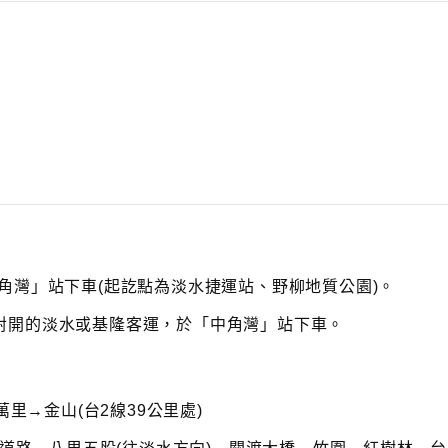
r
e
a
s
e
v
o
l
u
m
e.
角灣」站下車(起訖點為淡水捷運站、野柳地質公園)。
對開的淡水或基隆客運，於「中角灣」站下車。
萬里→金山(台2線39公里處)