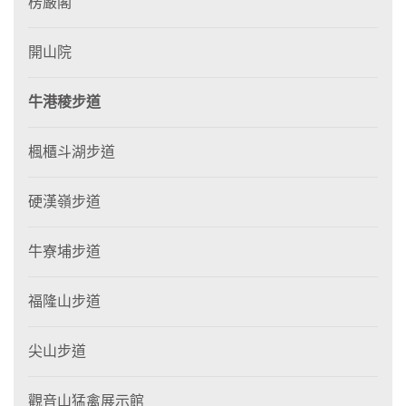
楞嚴閣
開山院
牛港稜步道
楓櫃斗湖步道
硬漢嶺步道
牛寮埔步道
福隆山步道
尖山步道
觀音山猛禽展示館