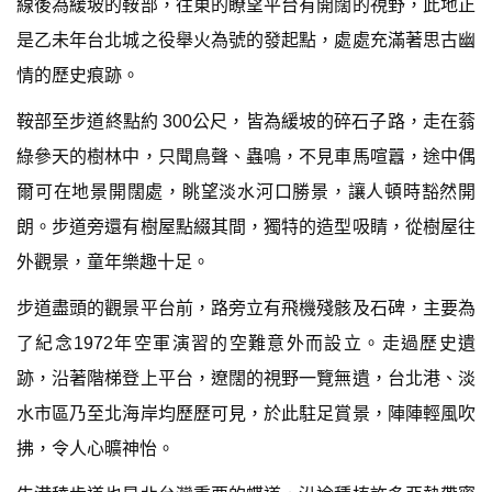
線後為緩坡的鞍部，往東的瞭望平台有開闊的視野，此地正
是乙未年台北城之役舉火為號的發起點，處處充滿著思古幽
情的歷史痕跡。
鞍部至步道終點約 300公尺，皆為緩坡的碎石子路，走在蓊
綠參天的樹林中，只聞鳥聲、蟲鳴，不見車馬喧囂，途中偶
爾可在地景開闊處，眺望淡水河口勝景，讓人頓時豁然開
朗。步道旁還有樹屋點綴其間，獨特的造型吸睛，從樹屋往
外觀景，童年樂趣十足。
步道盡頭的觀景平台前，路旁立有飛機殘骸及石碑，主要為
了紀念1972年空軍演習的空難意外而設立。走過歷史遺
跡，沿著階梯登上平台，遼闊的視野一覽無遺，台北港、淡
水市區乃至北海岸均歷歷可見，於此駐足賞景，陣陣輕風吹
拂，令人心曠神怡。