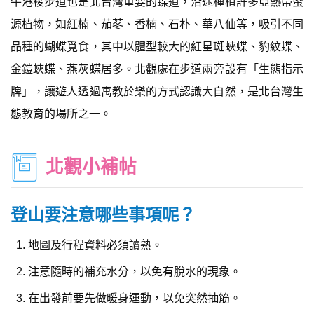
牛港稜步道也是北台灣重要的蝶道，沿途種植許多亞熱帶蜜
源植物，如紅楠、茄苳、香楠、石朴、華八仙等，吸引不同
品種的蝴蝶覓食，其中以體型較大的紅星斑蛺蝶、豹紋蝶、
金鎧蛺蝶、燕灰蝶居多。北觀處在步道兩旁設有「生態指示
牌」，讓遊人透過寓教於樂的方式認識大自然，是北台灣生
態教育的場所之一。
北觀小補帖
登山要注意哪些事項呢？
地圖及行程資料必須讀熟。
注意隨時的補充水分，以免有脫水的現象。
在出發前要先做暖身運動，以免突然抽筋。