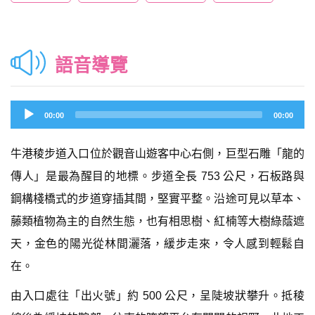
語音導覽
Audio
00:00
00:00
Player
牛港稜步道入口位於觀音山遊客中心右側，巨型石雕「龍的
傳人」是最為醒目的地標。步道全長 753 公尺，石板路與
鋼構棧橋式的步道穿插其間，堅實平整。沿途可見以草本、
藤類植物為主的自然生態，也有相思樹、紅楠等大樹綠蔭遮
天，金色的陽光從林間灑落，緩步走來，令人感到輕鬆自
在。
由入口處往「出火號」約 500 公尺，呈陡坡狀攀升。抵稜