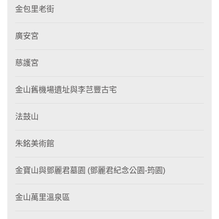
金包里老街
廣安宮
慈護宮
金山舊機場遺址與李芑豐古宅
法鼓山
朱銘美術館
金寶山與鄧麗君墓園 (鄧麗君紀念公園-筠園)
金山萬里溫泉區