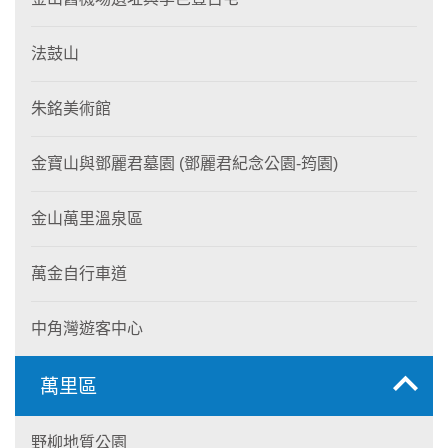
法鼓山
朱銘美術館
金寶山與鄧麗君墓園 (鄧麗君紀念公園-筠園)
金山萬里溫泉區
萬金自行車道
中角灣遊客中心
萬里區
野柳地質公園