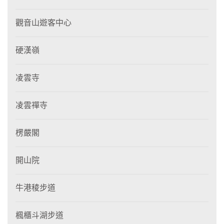
觀音山遊客中心
硬漢嶺
凌雲寺
凌雲禪寺
楞嚴閣
開山院
牛港稜步道
楓櫃斗湖步道