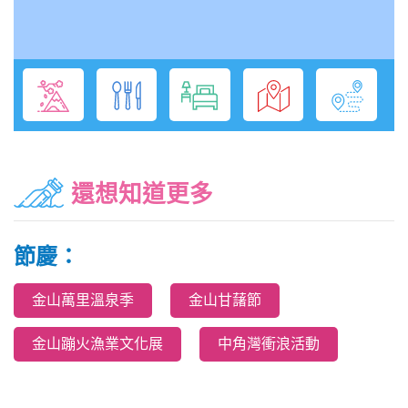
還想知道更多
節慶：
金山萬里溫泉季
金山甘藷節
金山蹦火漁業文化展
中角灣衝浪活動