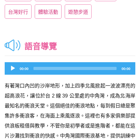
台灣好行
體驗活動
遊憩步道
語音導覽
Audio
00:00
00:00
Player
有著灣口內凹的沙岸地形，加上四季北風掀起一波波漂亮的
超高浪花，讓位於台 2 線 39 公里處的中角灣，成為北海岸
最知名的衝浪天堂。這個絕佳的衝浪地點，每到假日總是聚
集許多衝浪客，在海面上乘風逐浪。這裡也有多家俱樂部提
供浪板租借與教學，不管你是初學者或是進階者，都能在這
片沙灘找到衝浪的快感。中角灣國際衝浪基地，提供訓練中