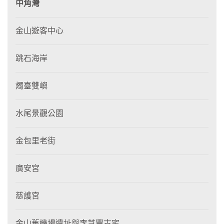
中角灣
金山遊客中心
跳石海岸
燭臺雙嶼
水尾景觀公園
金包里老街
廣安宮
慈護宮
金山舊機場遺址與李芑豐古宅