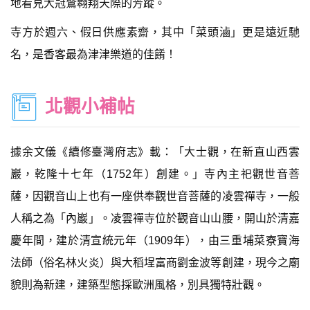
地看見大冠鷲翱翔天際的芳蹤。
寺方於週六、假日供應素齋，其中「菜頭滷」更是遠近馳
名，是香客最為津津樂道的佳餚！
北觀小補帖
據余文儀《續修臺灣府志》載：「大士觀，在新直山西雲
巖，乾隆十七年（1752年）創建。」寺內主祀觀世音菩
薩，因觀音山上也有一座供奉觀世音菩薩的凌雲禪寺，一般
人稱之為「內巖」。凌雲禪寺位於觀音山山腰，開山於清嘉
慶年間，建於清宣統元年（1909年），由三重埔菜寮寶海
法師（俗名林火炎）與大稻埕富商劉金波等創建，現今之廟
貌則為新建，建築型態採歐洲風格，別具獨特壯觀。