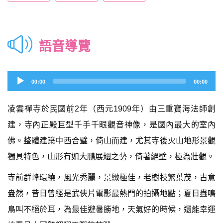
語音導覽
Audio
00:00
00:00
Player
凌雲禪寺於民國前2年（西元1909年）由三重寶海法師創
建，寺內正殿巨型千手千眼觀音神像，是國內最大的室內
佛。整體建築中西合璧，倚山而建，尤其寺後火山地形景觀
獨具特色，山形有如大鵬展翅之勢，倚著絕壁，極為壯觀。
寺前群峰環繞，風光秀麗，景緻極佳，老樹枝繁葉茂，古意
盎然，昔日曾經是武俠片電影最熱門的拍攝地點；夏日蟲鳴
鳥叫不絕於耳，為最佳避暑勝地，天氣好的時候，還能幸運