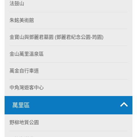
法鼓山
朱銘美術館
金寶山與鄧麗君墓園 (鄧麗君紀念公園-筠園)
金山萬里溫泉區
萬金自行車道
中角灣遊客中心
萬里區
野柳地質公園