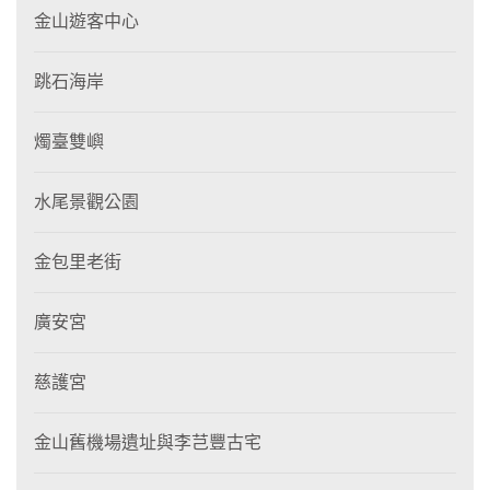
金山遊客中心
跳石海岸
燭臺雙嶼
水尾景觀公園
金包里老街
廣安宮
慈護宮
金山舊機場遺址與李芑豐古宅