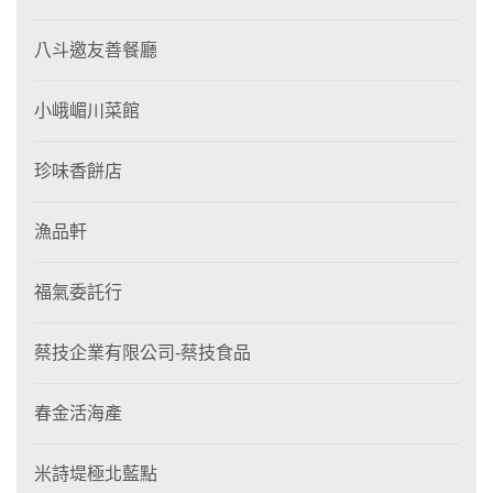
八斗邀友善餐廳
小峨嵋川菜館
珍味香餅店
漁品軒
福氣委託行
蔡技企業有限公司-蔡技食品
春金活海產
米詩堤極北藍點