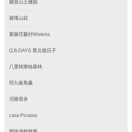
觀音山土雞園
碧瑤山莊
紫藤花藝村Wisteria
Q.B.DAYS 靠北過日子
八里桃樂絲森林
阿九鯊魚羹
河豚很多
casa Picasso
明味海鮮餐廳