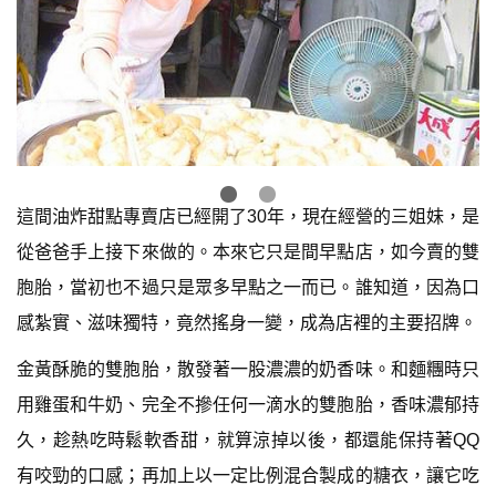
這間油炸甜點專賣店已經開了30年，現在經營的三姐妹，是
從爸爸手上接下來做的。本來它只是間早點店，如今賣的雙
胞胎，當初也不過只是眾多早點之一而已。誰知道，因為口
感紮實、滋味獨特，竟然搖身一變，成為店裡的主要招牌。
金黃酥脆的雙胞胎，散發著一股濃濃的奶香味。和麵糰時只
用雞蛋和牛奶、完全不摻任何一滴水的雙胞胎，香味濃郁持
久，趁熱吃時鬆軟香甜，就算涼掉以後，都還能保持著QQ
有咬勁的口感；再加上以一定比例混合製成的糖衣，讓它吃