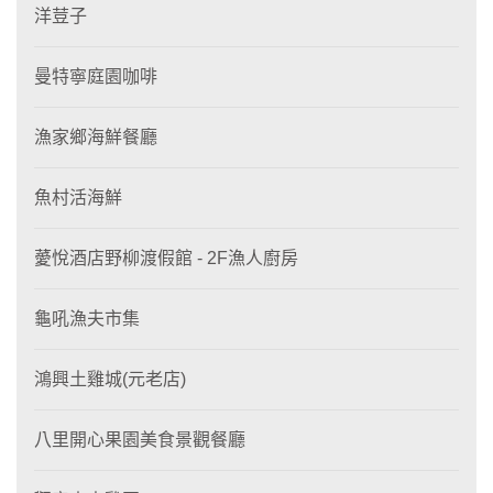
洋荳子
曼特寧庭園咖啡
漁家鄉海鮮餐廳
魚村活海鮮
薆悅酒店野柳渡假館 - 2F漁人廚房
龜吼漁夫市集
鴻興土雞城(元老店)
八里開心果園美食景觀餐廳