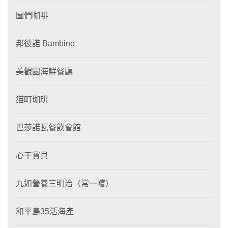
圖們咖啡
邦彼諾 Bambino
美觀園海鮮餐廳
猫町珈琲
巴莎諾瓦餐飲會館
心干寶貝
九如營養三明治（常一嚐）
和平島35活海產