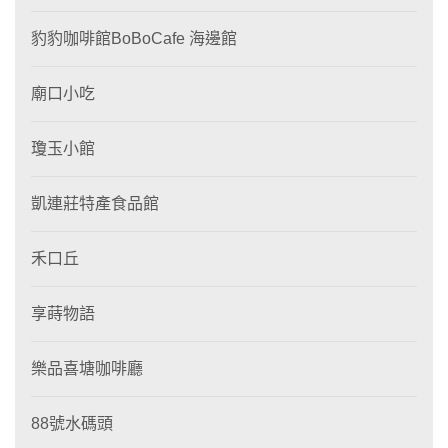
豹豹咖啡館BoBoCafe 海邊館
廟口小吃
瓊玉小館
凱連莊特產食品館
禾口丘
享蒔物語
樂品喜塘咖啡廳
88號水碼頭