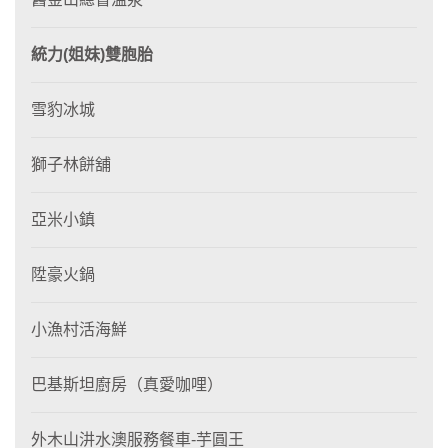
統力(姐妹)雙胞胎
雪豹冰城
獅子林餅舖
亞米小鎮
陞豪火鍋
小漁村活海鮮
巴基斯坦廚房（真愛咖哩）
外木山汫水澳服務餐車-芋圓王