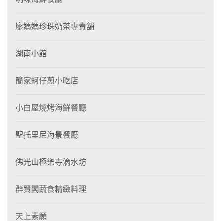
廖媽媽珍珠奶茶專賣舖
湖南小館
簡家蚵仔煎小吃店
小白屋燒烤海鮮餐廳
聖托里尼海景餐廳
佛光山極樂寺滴水坊
群賢閣蔬食精緻料理
天上素願