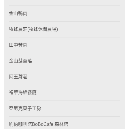
金山鴨肉
牧蜂農莊(牧蜂休閒農場)
田中芳園
金山藷童瑤
阿玉蔴荖
福華海鮮餐廳
亞尼克菓子工房
豹豹咖啡館BoBoCafe 森林館