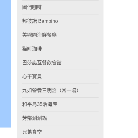
圖們咖啡
邦彼諾 Bambino
美觀園海鮮餐廳
猫町珈琲
巴莎諾瓦餐飲會館
心干寶貝
九如營養三明治（常一嚐）
和平島35活海產
芳鄰涮涮鍋
兄弟食堂