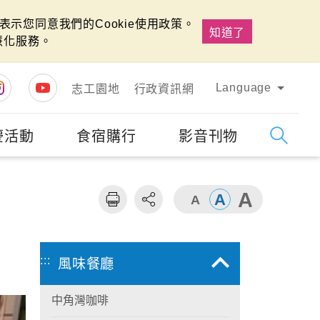
示您同意我們的Cookie使用政策。
知道了
慧化服務。
Language
志工園地
行政資訊網
慶活動
食宿購行
影音刊物
字級
大
:::
風味餐廳
中角灣咖啡