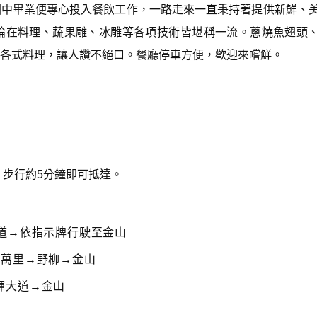
國中畢業便專心投入餐飲工作，一路走來一直秉持著提供新鮮、
論在料理、蔬果雕、冰雕等各項技術皆堪稱一流。蔥燒魚翅頭
各式料理，讓人讚不絕口。餐廳停車方便，歡迎來嚐鮮。
，步行約5分鐘即可抵達。
道→依指示牌行駛至金山
→萬里→野柳→金山
輝大道→金山