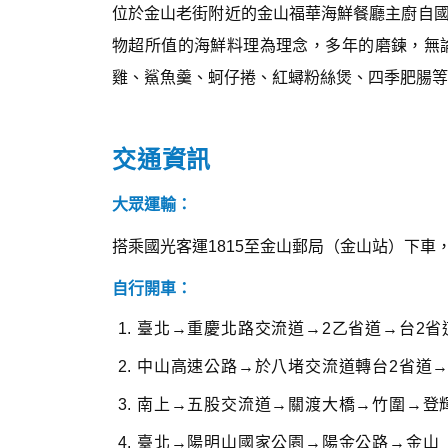
位於金山老街附近的金山福華海鮮餐廳主廚自
物超所值的海鮮料理為理念，多年的磨鍊，無
雞、鯊魚羹、蚵仔捲、紅蟳粉絲煲、四季肥腸等
交通資訊
大眾運輸：
搭乘國光客運1815至金山郵局（金山站）下車
自行開車：
臺北→重慶北路交流道→2乙省道→台2省
中山高速公路→於八堵交流道轉台2省道
南上→五股交流道→關渡大橋→竹圍→登
臺北→陽明山國家公園→陽金公路→金山