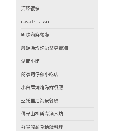
河豚很多
casa Picasso
明味海鮮餐廳
廖媽媽珍珠奶茶專賣舖
湖南小館
簡家蚵仔煎小吃店
小白屋燒烤海鮮餐廳
聖托里尼海景餐廳
佛光山極樂寺滴水坊
群賢閣蔬食精緻料理