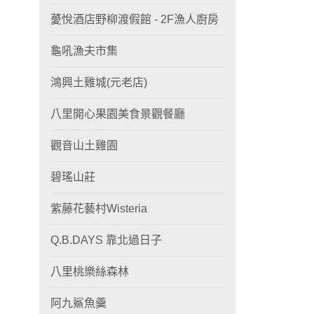
薆悅酒店野柳渡假館 - 2F漁人廚房
龜吼漁夫市集
鴻興土雞城(元老店)
八里開心果園美食景觀餐廳
觀音山土雞園
碧瑤山莊
紫藤花藝村Wisteria
Q.B.DAYS 靠北過日子
八里桃樂絲森林
阿九鯊魚羹