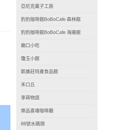
亞尼克菓子工房
豹豹咖啡館BoBoCafe 森林館
豹豹咖啡館BoBoCafe 海邊館
廟口小吃
瓊玉小館
凱連莊特產食品館
禾口丘
享蒔物語
樂品喜塘咖啡廳
88號水碼頭