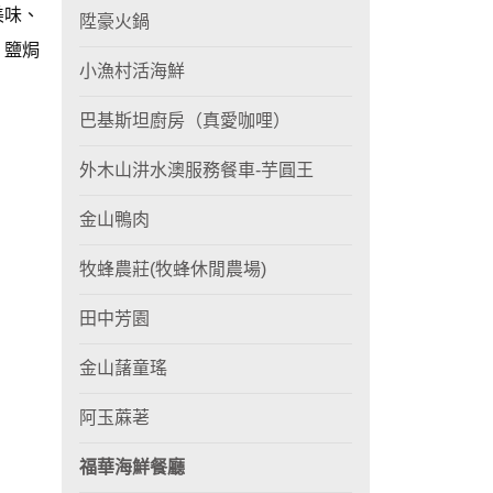
美味、
陞豪火鍋
、鹽焗
小漁村活海鮮
巴基斯坦廚房（真愛咖哩）
外木山汫水澳服務餐車-芋圓王
金山鴨肉
牧蜂農莊(牧蜂休閒農場)
田中芳園
金山藷童瑤
阿玉蔴荖
福華海鮮餐廳