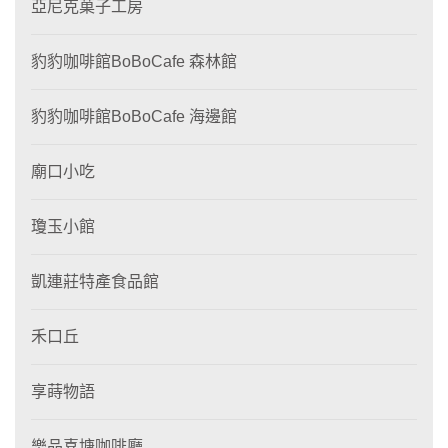
亞尼克菓子工房
豹豹咖啡館BoBoCafe 森林館
豹豹咖啡館BoBoCafe 海邊館
廟口小吃
瓊玉小館
凱連莊特產食品館
禾口丘
享蒔物語
樂品喜塘咖啡廳