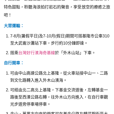
特色甜點，聆聽海浪拍打岩石的聲音，享受放空的療癒之旅
吧！
大眾運輸：
7-8月(暑假平日)及7-10月(假日)期間可搭基隆市公車310
至大武崙沙灘站下車，步行約10分鐘即達。
搭乘
台灣好行濱海奇基線
於「外木山站」下車。
自行開車：
可由中山高速公路北上基隆，從火車站接中山一、二路
到文化路轉入進入外木山濱海。
可經由北二高北上基隆，下基金交流道後，左轉基金一
路後至西濱公路右轉，往外木山方向進入，在自行車觀
光步道旁停車場停車。
金山、萬里方向來的遊客可在基金公路左轉武聖街至大