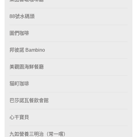
88號水碼頭
圖們咖啡
邦彼諾 Bambino
美觀園海鮮餐廳
猫町珈琲
巴莎諾瓦餐飲會館
心干寶貝
九如營養三明治（常一嚐）