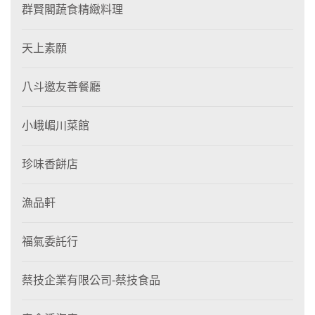
群賢閣蔬食精緻料理
天上素願
八斗邀友善餐廳
小峨嵋川菜館
珍味香餅店
漁品軒
福氣委託行
蔡技企業有限公司-蔡技食品