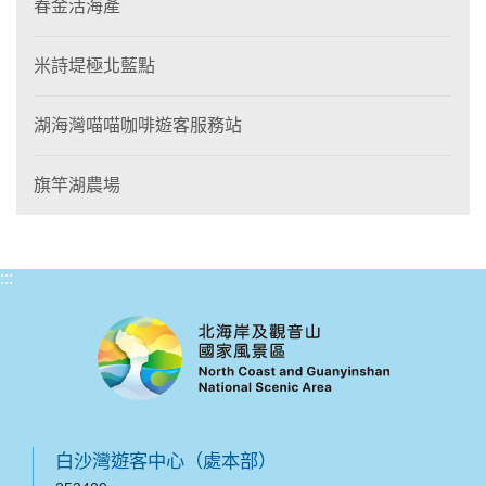
春金活海產
米詩堤極北藍點
湖海灣喵喵咖啡遊客服務站
旗竿湖農場
:::
白沙灣遊客中心（處本部）