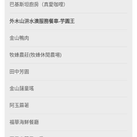
巴基斯坦廚房（真愛咖哩）
外木山汫水澳服務餐車-芋圓王
金山鴨肉
牧蜂農莊(牧蜂休閒農場)
田中芳園
金山藷童瑤
阿玉蔴荖
福華海鮮餐廳