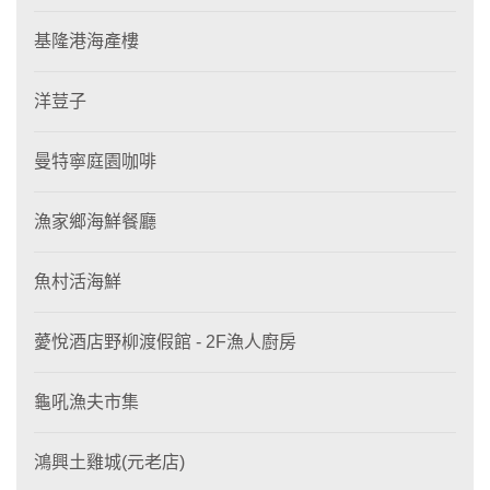
基隆港海產樓
洋荳子
曼特寧庭園咖啡
漁家鄉海鮮餐廳
魚村活海鮮
薆悅酒店野柳渡假館 - 2F漁人廚房
龜吼漁夫市集
鴻興土雞城(元老店)