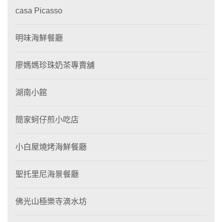
casa Picasso
明味海鮮餐廳
廖媽媽珍珠奶茶專賣舖
湖南小館
簡家蚵仔煎小吃店
小白屋燒烤海鮮餐廳
聖托里尼海景餐廳
佛光山極樂寺滴水坊