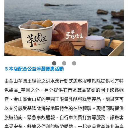
※本店配合公益淨灘優惠活動
由金山芋圓王經管之汫水澳行動式遊客服務站除提供地方特
色甜品_芋圓之外，另外提供石門區箴品茶研的阿里磅鐵觀
音、金山區金山紅的芋圓王限量乳酪蛋糕等產品，讓遊客可
以充分感受基隆北海岸地區特色的在地體驗。現場同時提供
旅遊諮詢、緊急事故通報、自行車免費打氣等服務，讓遊客
享受安全、舒適及便利的遊憩體驗。一起來品嘗基隆北海岸