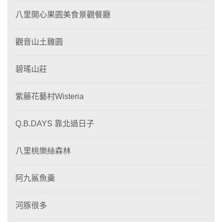
八里開心果園美食景觀餐廳
觀音山土雞園
碧瑤山莊
紫藤花藝村Wisteria
Q.B.DAYS 靠北過日子
八里桃樂絲森林
阿九鯊魚羹
河豚很多