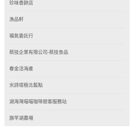
珍味香餅店
漁品軒
福氣委託行
蔡技企業有限公司-蔡技食品
春金活海產
米詩堤極北藍點
湖海灣喵喵咖啡遊客服務站
旗竿湖農場