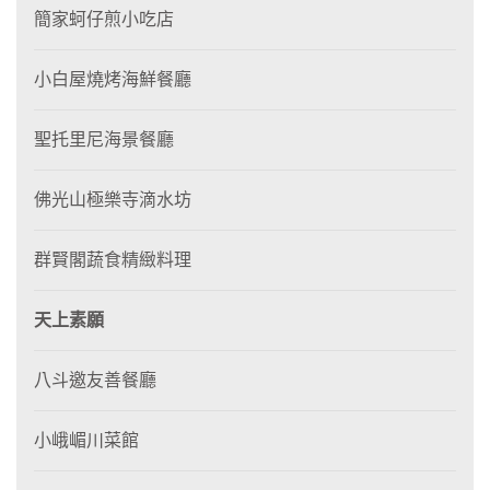
簡家蚵仔煎小吃店
小白屋燒烤海鮮餐廳
聖托里尼海景餐廳
佛光山極樂寺滴水坊
群賢閣蔬食精緻料理
天上素願
八斗邀友善餐廳
小峨嵋川菜館