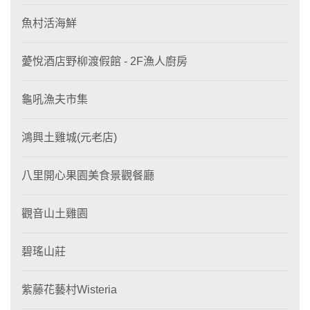
魚村活海鮮
薆悅酒店野柳渡假館 - 2F漁人廚房
龜吼漁夫市集
鴻興土雞城(元老店)
八里開心果園美食景觀餐廳
觀音山土雞園
碧瑤山莊
紫藤花藝村Wisteria