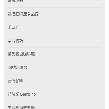
瓊玉小館
凱連莊特產食品館
禾口丘
享蒔物語
樂品喜塘咖啡廳
88號水碼頭
圖們咖啡
邦彼諾 Bambino
美觀園海鮮餐廳