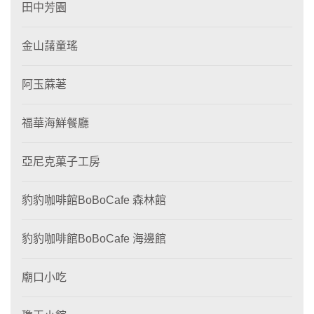
田中芳園
金山藷童瑤
阿玉蔴荖
福華海鮮餐廳
亞尼克菓子工房
豹豹咖啡館BoBoCafe 森林館
豹豹咖啡館BoBoCafe 海邊館
廟口小吃