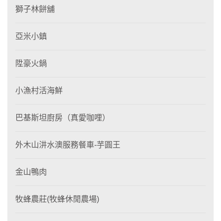
獅子林餅舖
亞米小鎮
陞豪火鍋
小漁村活海鮮
巴基斯坦廚房（真愛咖哩）
外木山汫水澳服務餐車-芋圓王
金山鴨肉
牧蜂農莊(牧蜂休閒農場)