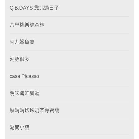
Q.B.DAYS 靠北過日子
八里桃樂絲森林
阿九鯊魚羹
河豚很多
casa Picasso
明味海鮮餐廳
廖媽媽珍珠奶茶專賣舖
湖南小館