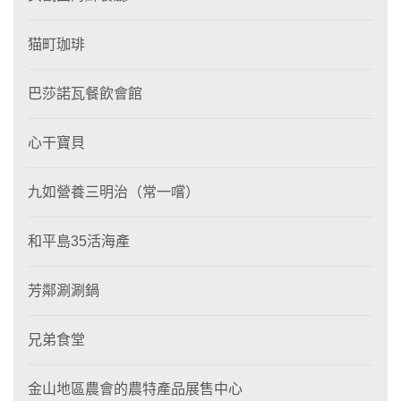
猫町珈琲
巴莎諾瓦餐飲會館
心干寶貝
九如營養三明治（常一嚐）
和平島35活海產
芳鄰涮涮鍋
兄弟食堂
金山地區農會的農特產品展售中心