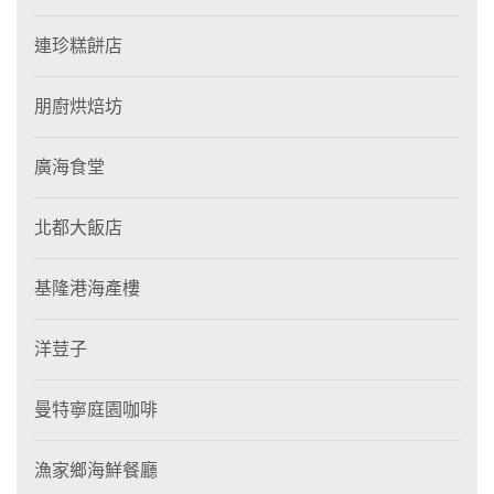
連珍糕餅店
朋廚烘焙坊
廣海食堂
北都大飯店
基隆港海產樓
洋荳子
曼特寧庭園咖啡
漁家鄉海鮮餐廳