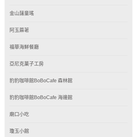
金山藷童瑤
阿玉蔴荖
福華海鮮餐廳
亞尼克菓子工房
豹豹咖啡館BoBoCafe 森林館
豹豹咖啡館BoBoCafe 海邊館
廟口小吃
瓊玉小館