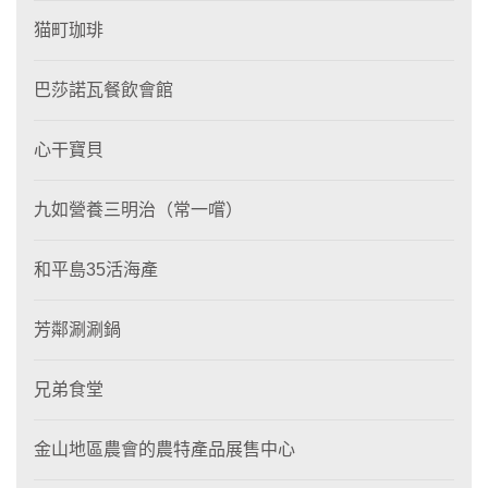
猫町珈琲
巴莎諾瓦餐飲會館
心干寶貝
九如營養三明治（常一嚐）
和平島35活海產
芳鄰涮涮鍋
兄弟食堂
金山地區農會的農特產品展售中心