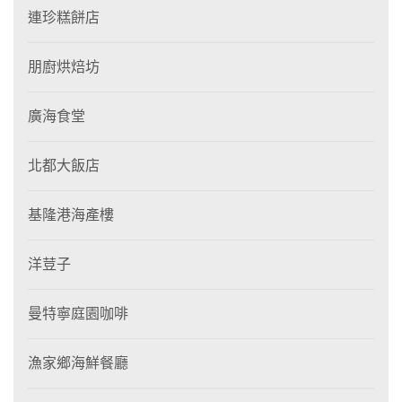
連珍糕餅店
朋廚烘焙坊
廣海食堂
北都大飯店
基隆港海產樓
洋荳子
曼特寧庭園咖啡
漁家鄉海鮮餐廳