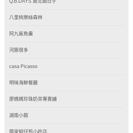
Q.B.DAYS 靠北過日子
八里桃樂絲森林
阿九鯊魚羹
河豚很多
casa Picasso
明味海鮮餐廳
廖媽媽珍珠奶茶專賣舖
湖南小館
簡家蚵仔煎小吃店