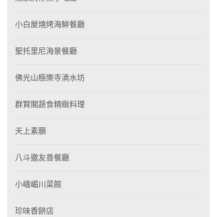
小白屋燒烤海鮮餐廳
聖托里尼海景餐廳
佛光山極樂寺滴水坊
群賢閣蔬食精緻料理
天上素願
八斗邀友善餐廳
小峨嵋川菜館
珍味香餅店