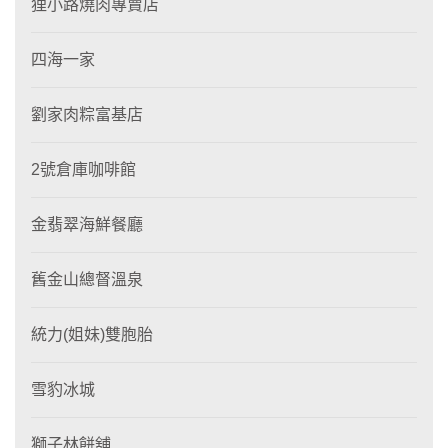
狸小路燒肉專賣店
四海一家
劉家肉粽富基店
2號倉庫咖啡館
金翡翠海鮮餐廳
舊金山總督溫泉
統力(姐妹)雙胞胎
雪豹冰城
獅子林餅舖