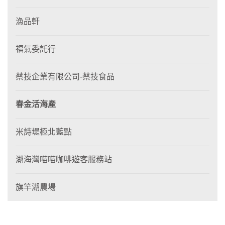
漁品軒
福氣委託行
蔡技企業有限公司-蔡技食品
春金活海產
米詩堤極北藍點
湖海灣喵喵咖啡遊客服務站
旗竿湖農場