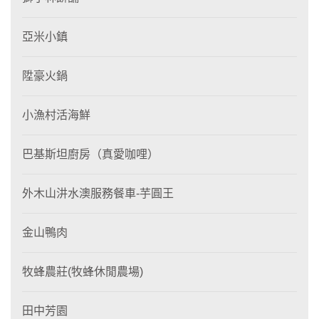
亞米小鎮
陞豪火鍋
小漁村活海鮮
巴基斯坦廚房（真愛咖哩）
外木山汫水澳服務餐車-芋圓王
金山鴨肉
牧蜂農莊(牧蜂休閒農場)
田中芳園