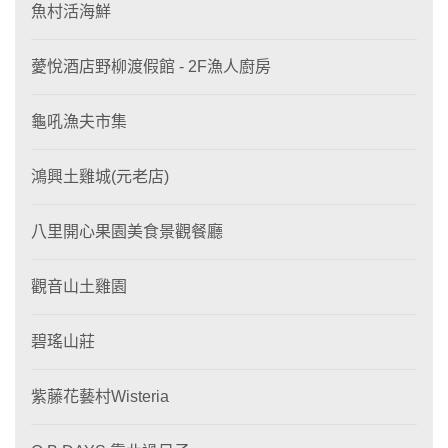
魚村活海鮮
薆悅酒店野柳渡假館 - 2F漁人廚房
龜吼漁夫市集
鴻興土雞城(元老店)
八里開心果園美食景觀餐廳
觀音山土雞園
碧瑤山莊
紫藤花藝村Wisteria