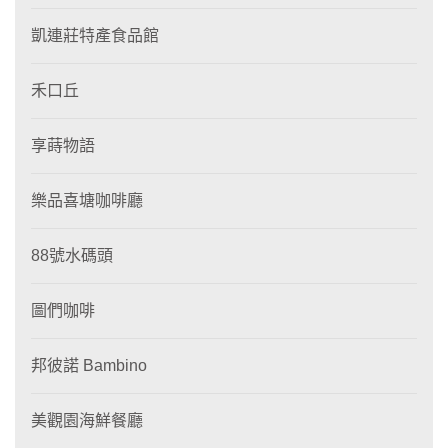
凱連莊特產食品館
禾口丘
享蒔物語
樂品喜塘咖啡廳
88號水碼頭
圖們咖啡
邦彼諾 Bambino
美觀園海鮮餐廳