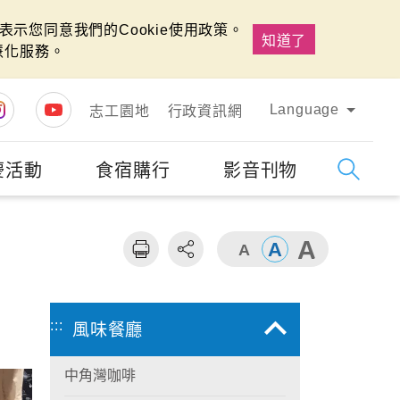
示您同意我們的Cookie使用政策。
知道了
慧化服務。
Language
志工園地
行政資訊網
慶活動
食宿購行
影音刊物
字級
大
:::
風味餐廳
中角灣咖啡