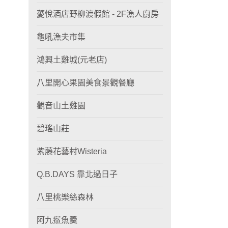
薆悅酒店野柳渡假館 - 2F漁人廚房
龜吼漁夫市集
鴻興土雞城(元老店)
八里開心果園美食景觀餐廳
觀音山土雞園
碧瑤山莊
紫藤花藝村Wisteria
Q.B.DAYS 靠北過日子
八里桃樂絲森林
阿九鯊魚羹