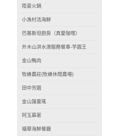
陞豪火鍋
小漁村活海鮮
巴基斯坦廚房（真愛咖哩）
外木山汫水澳服務餐車-芋圓王
金山鴨肉
牧蜂農莊(牧蜂休閒農場)
田中芳園
金山藷童瑤
阿玉蔴荖
福華海鮮餐廳