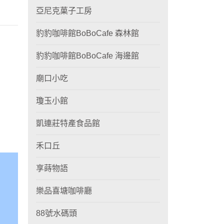
亞尼克菓子工房
豹豹咖啡館BoBoCafe 森林館
豹豹咖啡館BoBoCafe 海邊館
廟口小吃
瓊玉小館
凱連莊特產食品館
禾口丘
享蒔物語
樂品喜塘咖啡廳
88號水碼頭