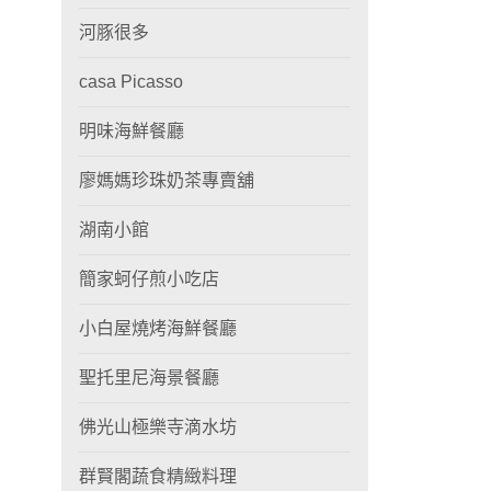
河豚很多
casa Picasso
明味海鮮餐廳
廖媽媽珍珠奶茶專賣舖
湖南小館
簡家蚵仔煎小吃店
小白屋燒烤海鮮餐廳
聖托里尼海景餐廳
佛光山極樂寺滴水坊
群賢閣蔬食精緻料理