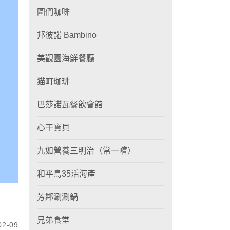
圖們咖啡
邦彼諾 Bambino
美觀園海鮮餐廳
猫町珈琲
巴莎諾瓦餐飲會館
心干寶貝
九如營養三明治（常一嚐）
和平島35活海產
芳鄰涮涮鍋
兄弟食堂
2-09