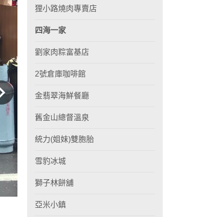
狸小路燒肉專賣店
四海一家
劉家肉粽富基店
2號倉庫咖啡館
金翡翠海鮮餐廳
舊金山總督溫泉
統力(姐妹)雙胞胎
雪豹冰城
獅子林餅舖
亞米小鎮