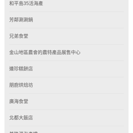
和平島35活海產
芳鄰涮涮鍋
兄弟食堂
金山地區農會的農特產品展售中心
連珍糕餅店
朋廚烘焙坊
廣海食堂
北都大飯店