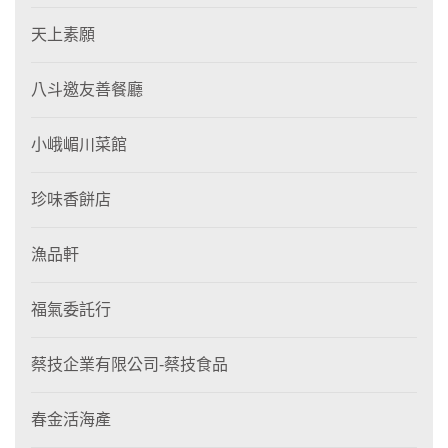
天上素願
八斗邀友善餐廳
小峨嵋川菜館
珍味香餅店
漁品軒
福氣委託行
蔡技企業有限公司-蔡技食品
春金活海產