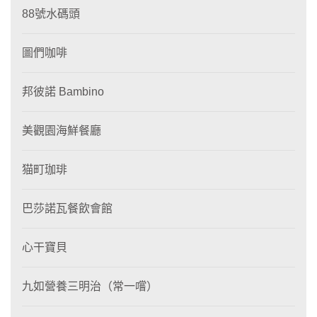
88號水碼頭
圖們咖啡
邦彼諾 Bambino
美觀園海鮮餐廳
猫町珈琲
巴莎諾瓦餐飲會館
心干寶貝
九如營養三明治（常一嚐）