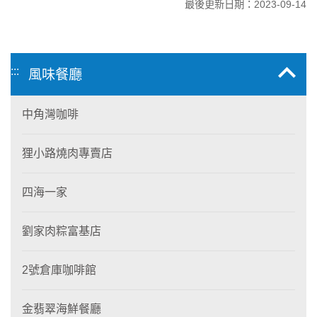
最後更新日期：2023-09-14
:::
風味餐廳
中角灣咖啡
狸小路燒肉專賣店
四海一家
劉家肉粽富基店
2號倉庫咖啡館
金翡翠海鮮餐廳