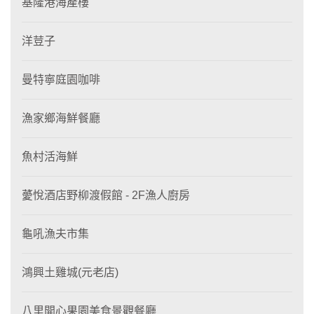
基隆港海產樓
洋荳子
曼特寧庭園咖啡
漁家鄉海鮮餐廳
魚村活海鮮
薆悅酒店野柳渡假館 - 2F漁人廚房
龜吼漁夫市集
鴻興土雞城(元老店)
八里開心果園美食景觀餐廳