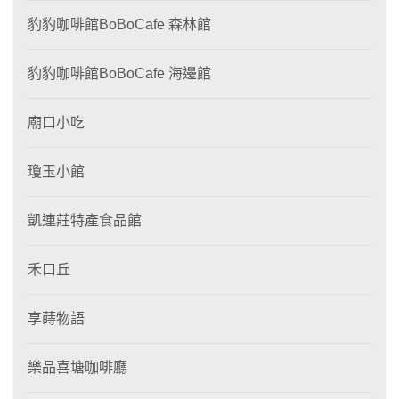
豹豹咖啡館BoBoCafe 森林館
豹豹咖啡館BoBoCafe 海邊館
廟口小吃
瓊玉小館
凱連莊特產食品館
禾口丘
享蒔物語
樂品喜塘咖啡廳