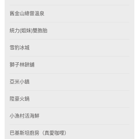
舊金山總督溫泉
統力(姐妹)雙胞胎
雪豹冰城
獅子林餅舖
亞米小鎮
陞豪火鍋
小漁村活海鮮
巴基斯坦廚房（真愛咖哩）