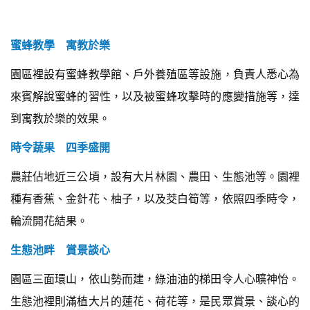
蜜蜂教學 寓教於樂
園區裡設有蜜蜂教學館、戶外養殖區等設施，負責人悉心為
來賓解說蜜蜂的習性，以及被蜜蜂攻擊時的應變措施等，達
到寓教於樂的效果。
時令蔬果 四季盛開
農莊佔地近三公頃，設有大片林園、農田、生態池等。園裡
種有香蕉、金針花、柚子，以及茭白筍等，依照四季時令，
輪流開花結果。
生態池畔 賞景談心
園區三面環山，依山勢而建，綠油油的梯田令人心曠神怡。
生態池裡則滿植大片的蓮花、荷花等，是民眾賞景、談心的