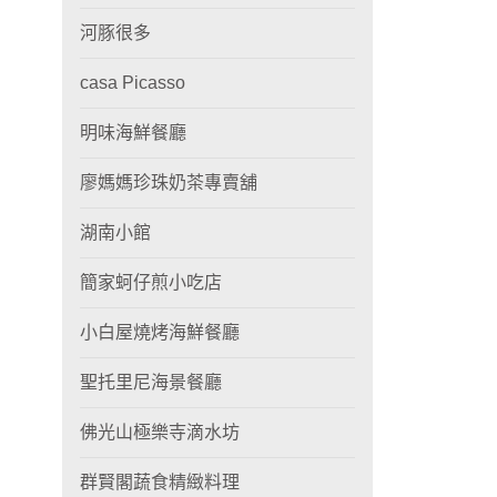
河豚很多
casa Picasso
明味海鮮餐廳
廖媽媽珍珠奶茶專賣舖
湖南小館
簡家蚵仔煎小吃店
小白屋燒烤海鮮餐廳
聖托里尼海景餐廳
佛光山極樂寺滴水坊
群賢閣蔬食精緻料理