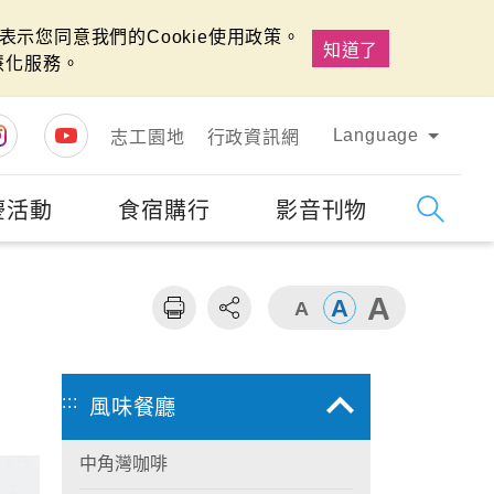
示您同意我們的Cookie使用政策。
知道了
慧化服務。
Language
志工園地
行政資訊網
慶活動
食宿購行
影音刊物
字級
大
:::
風味餐廳
中角灣咖啡