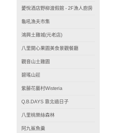
薆悅酒店野柳渡假館 - 2F漁人廚房
龜吼漁夫市集
鴻興土雞城(元老店)
八里開心果園美食景觀餐廳
觀音山土雞園
碧瑤山莊
紫藤花藝村Wisteria
Q.B.DAYS 靠北過日子
八里桃樂絲森林
阿九鯊魚羹