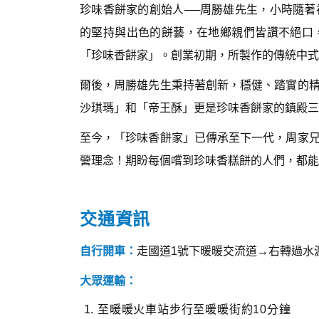
珍味香餅家的創始人──周勝雄先生，小時隨
的堅持與出色的餅藝，在地鄉親們皆讚不絕口
「珍味香餅家」。創業初期，所製作的傳統中式
爾後，周勝雄先生秉持著創新，穩健、踏實的
沙琪瑪」和「帝王酥」更是珍味香餅家的鎮殿三
至今，「珍味香餅家」已傳承至下一代，周家
營理念！期盼每個嚐到珍味香糕餅的人們，都
交通資訊
自行開車：
走國道1號下暖暖交流道→右轉過水
大眾運輸：
至暖暖火車站步行至暖暖街約10分鐘