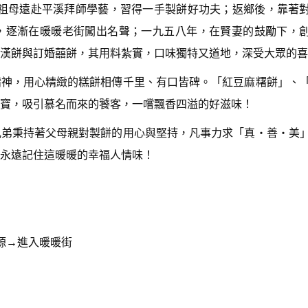
著祖母遠赴平溪拜師學藝，習得一手製餅好功夫；返鄉後，靠著
，逐漸在暖暖老街闖出名聲；一九五八年，在賢妻的鼓勵下，
漢餅與訂婚囍餅，其用料紮實，口味獨特又道地，深受大眾的喜
精神，用心精緻的糕餅相傳千里、有口皆碑。「紅豆麻糬餅」、
寶，吸引慕名而來的饕客，一嚐飄香四溢的好滋味！
兄弟秉持著父母親對製餅的用心與堅持，凡事力求「真‧善‧美
能永遠記住這暖暖的幸福人情味！
源→進入暖暖街