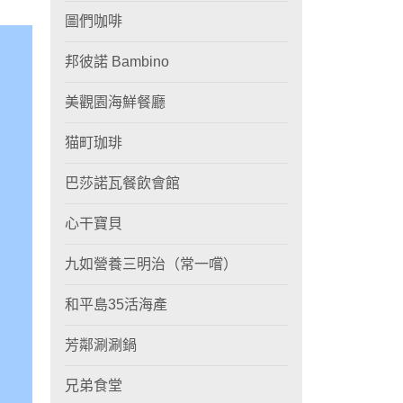
圖們咖啡
邦彼諾 Bambino
美觀園海鮮餐廳
猫町珈琲
巴莎諾瓦餐飲會館
心干寶貝
九如營養三明治（常一嚐）
和平島35活海產
芳鄰涮涮鍋
兄弟食堂