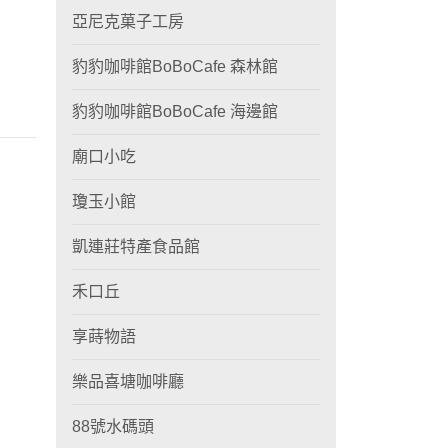
亞尼克菓子工房
豹豹咖啡館BoBoCafe 森林館
豹豹咖啡館BoBoCafe 海邊館
廟口小吃
瓊玉小館
凱連莊特產食品館
禾口丘
享蒔物語
樂品喜塘咖啡廳
88號水碼頭