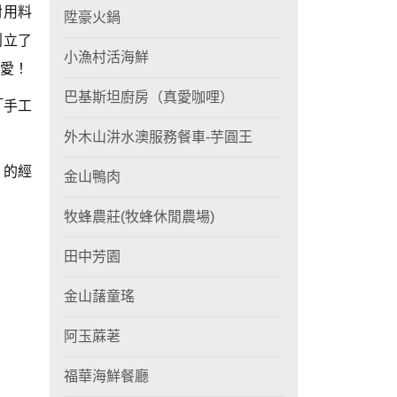
對用料
陞豪火鍋
創立了
小漁村活海鮮
愛！
巴基斯坦廚房（真愛咖哩）
「手工
外木山汫水澳服務餐車-芋圓王
」的經
金山鴨肉
牧蜂農莊(牧蜂休閒農場)
田中芳園
金山藷童瑤
阿玉蔴荖
福華海鮮餐廳