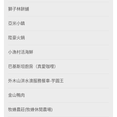
獅子林餅舖
亞米小鎮
陞豪火鍋
小漁村活海鮮
巴基斯坦廚房（真愛咖哩）
外木山汫水澳服務餐車-芋圓王
金山鴨肉
牧蜂農莊(牧蜂休閒農場)