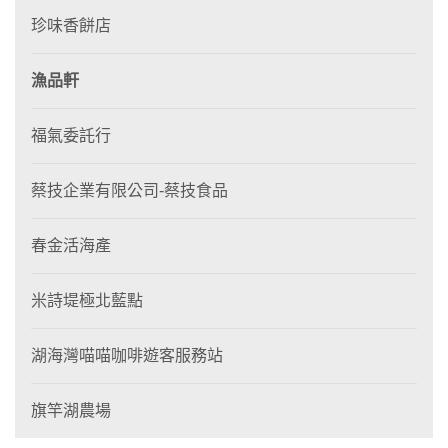
珍味香餅店
漁品軒
福氣委託行
蔡技企業有限公司-蔡技食品
春金活海產
米詩堤極北藍點
湖海灣喵喵咖啡遊客服務站
旗竿湖農場