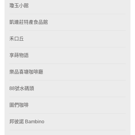
瓊玉小館
凱連莊特產食品館
禾口丘
享蒔物語
樂品喜塘咖啡廳
88號水碼頭
圖們咖啡
邦彼諾 Bambino