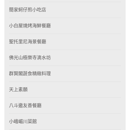
簡家蚵仔煎小吃店
小白屋燒烤海鮮餐廳
聖托里尼海景餐廳
佛光山極樂寺滴水坊
群賢閣蔬食精緻料理
天上素願
八斗邀友善餐廳
小峨嵋川菜館