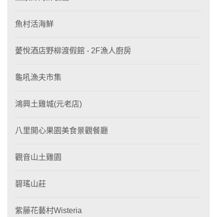
魚村活海鮮
薆悅酒店野柳渡假館 - 2F漁人廚房
龜吼漁夫市集
鴻興土雞城(元老店)
八里開心果園美食景觀餐廳
觀音山土雞園
碧瑤山莊
紫藤花藝村Wisteria