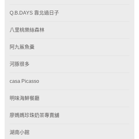
Q.B.DAYS 靠北過日子
八里桃樂絲森林
阿九鯊魚羹
河豚很多
casa Picasso
明味海鮮餐廳
廖媽媽珍珠奶茶專賣舖
湖南小館