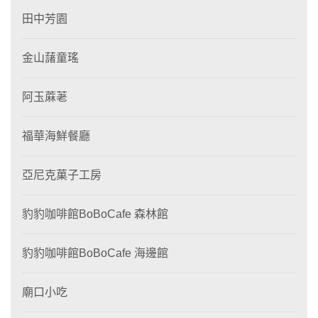
田中芳園
金山藷童瑤
阿玉蔴荖
福華海鮮餐廳
亞尼克菓子工房
豹豹咖啡館BoBoCafe 森林館
豹豹咖啡館BoBoCafe 海邊館
廟口小吃