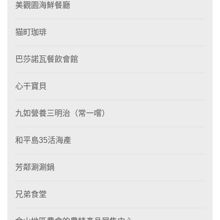
美觀園海鮮餐廳
猫町珈琲
巴莎諾瓦餐飲會館
心干寶貝
九如營養三明治（常一嚐）
和平島35活海產
芳鄰涮涮鍋
兄弟食堂