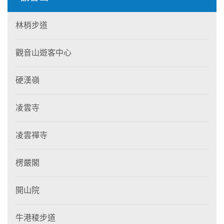
林梢步道
觀音山遊客中心
硬漢嶺
凌雲寺
凌雲禪寺
楞嚴閣
開山院
牛港稜步道