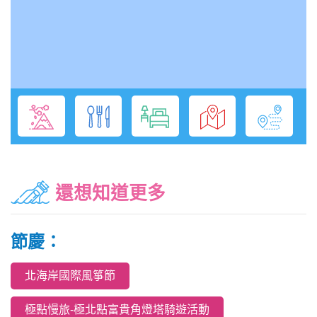
還想知道更多
節慶：
北海岸國際風箏節
極點慢旅-極北點富貴角燈塔騎遊活動