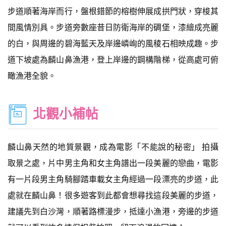
步道順著海岸而行，盤根錯節的榕樹伸展成拱門狀，穿梭其
間風情別具。步道旁數座昔日防衛海岸的碉堡，漆繪成亮麗
的白，與周邊的碧海藍天及岸邊嶙峋的風稜石相映成趣。步
道下坡處為麟山鼻漁港，登上岸邊的鋼構階梯，從高處可俯
瞰漁港全貌。
北觀小補帖
麟山鼻天然的地質景觀，成為電影「不能說的秘密」 拍攝
取景之處，片中男主角和女主角譜出一段美麗的戀曲，電影
有一片段男主角騎腳踏車載女主角經過一段漂亮的步道，此
處就在麟山鼻！很多遊客到此都會想尋找這段美麗的步道，
建議先到白沙灣，順著路標漫步，抵達小漁港，旁邊的步道