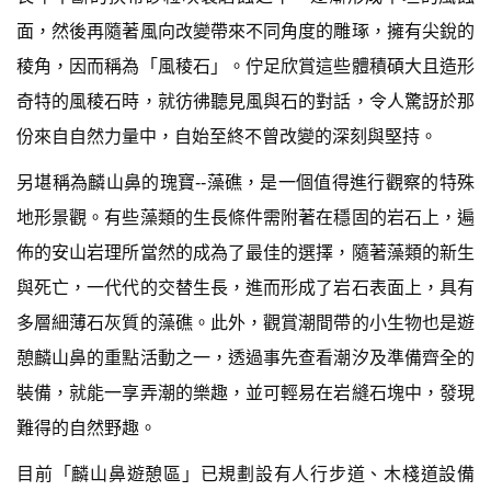
面，然後再隨著風向改變帶來不同角度的雕琢，擁有尖銳的
稜角，因而稱為「風稜石」。佇足欣賞這些體積碩大且造形
奇特的風稜石時，就彷彿聽見風與石的對話，令人驚訝於那
份來自自然力量中，自始至終不曾改變的深刻與堅持。
另堪稱為麟山鼻的瑰寶--藻礁，是一個值得進行觀察的特殊
地形景觀。有些藻類的生長條件需附著在穩固的岩石上，遍
佈的安山岩理所當然的成為了最佳的選擇，隨著藻類的新生
與死亡，一代代的交替生長，進而形成了岩石表面上，具有
多層細薄石灰質的藻礁。此外，觀賞潮間帶的小生物也是遊
憩麟山鼻的重點活動之一，透過事先查看潮汐及準備齊全的
裝備，就能一享弄潮的樂趣，並可輕易在岩縫石塊中，發現
難得的自然野趣。
目前「麟山鼻遊憩區」已規劃設有人行步道、木棧道設備