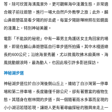
等，除可欣賞海濱風景外，更可觀察海中淺灘生態，非常適
合親子前往遊憩，進行一場大自然戶外教學之旅；此外，麟
山鼻遊憩區是看夕陽的好去處，每當夕陽餘暉映照在如鏡面
的淺灘上，特別神祕美麗。
電影「不能說的秘密」中有一幕男主角護送女主角回家的場
景，即是在麟山鼻遊憩區自行車步道所拍攝。其中木棧道總
長約600公尺；沿途海景秀麗，尤以微風吹拂木麻黃林、海
風挑動銀浪時，最為動人，也因此吸引許多影迷探訪。
神秘湖步道
神秘湖步道位於白沙灣後側山丘上，連結了白沙灣第一停車
場和第二停車場，長度雖僅千餘公尺，卻有著豐富的植物生
態。其隱身在樹林間的步道，與一個隨著雨水多寡而呈現的
小小湖沼若隱若現，讓遊人更有著尋幽探秘的雅興來走上一