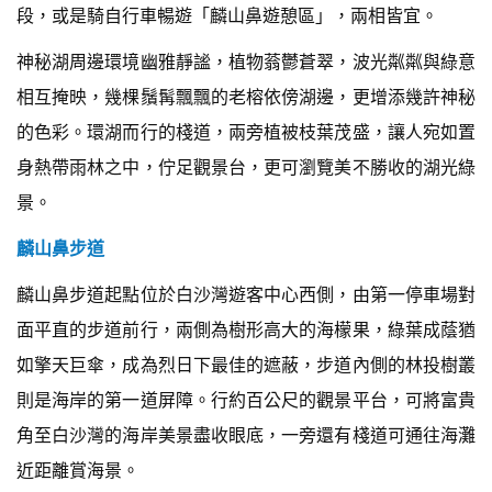
段，或是騎自行車暢遊「麟山鼻遊憩區」，兩相皆宜。
神秘湖周邊環境幽雅靜謐，植物蓊鬱蒼翠，波光粼粼與綠意
相互掩映，幾棵鬚髯飄飄的老榕依傍湖邊，更增添幾許神秘
的色彩。環湖而行的棧道，兩旁植被枝葉茂盛，讓人宛如置
身熱帶雨林之中，佇足觀景台，更可瀏覽美不勝收的湖光綠
景。
麟山鼻步道
麟山鼻步道起點位於白沙灣遊客中心西側，由第一停車場對
面平直的步道前行，兩側為樹形高大的海檬果，綠葉成蔭猶
如擎天巨傘，成為烈日下最佳的遮蔽，步道內側的林投樹叢
則是海岸的第一道屏障。行約百公尺的觀景平台，可將富貴
角至白沙灣的海岸美景盡收眼底，一旁還有棧道可通往海灘
近距離賞海景。