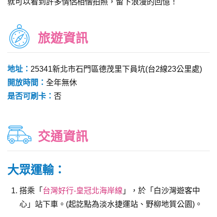
就可以看到許多情侶相偕拍照，留下浪漫的回憶！
旅遊資訊
地址：
25341新北市石門區德茂里下員坑(台2線23公里處)
開放時間：
全年無休
是否可刷卡：
否
交通資訊
大眾運輸：
搭乘「
台灣好行-皇冠北海岸線
」，於「白沙灣遊客中
心」站下車。(起訖點為淡水捷運站、野柳地質公園)。