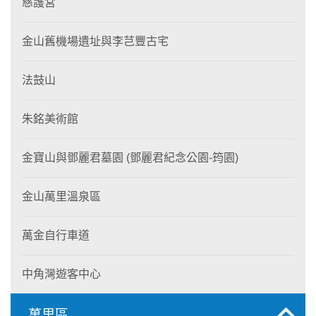
慈護宮
金山舊機場遺址與李芑豐古宅
法鼓山
朱銘美術館
金寶山與鄧麗君墓園 (鄧麗君紀念公園-筠園)
金山萬里溫泉區
萬金自行車道
中角灣遊客中心
萬里區