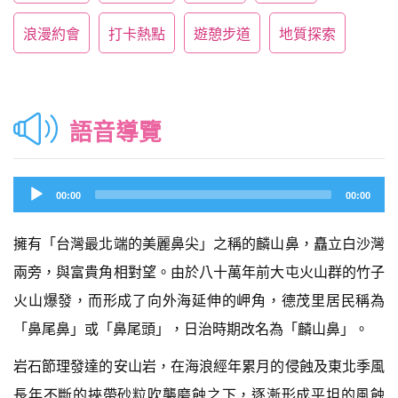
浪漫約會
打卡熱點
遊憩步道
地質探索
語音導覽
Audio
00:00
00:00
Player
擁有「台灣最北端的美麗鼻尖」之稱的麟山鼻，矗立白沙灣
兩旁，與富貴角相對望。由於八十萬年前大屯火山群的竹子
火山爆發，而形成了向外海延伸的岬角，德茂里居民稱為
「鼻尾鼻」或「鼻尾頭」，日治時期改名為「麟山鼻」。
岩石節理發達的安山岩，在海浪經年累月的侵蝕及東北季風
長年不斷的挾帶砂粒吹襲磨蝕之下，逐漸形成平坦的風蝕