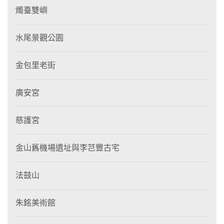
燭臺雙嶼
水尾景觀公園
金包里老街
廣安宮
慈護宮
金山舊機場遺址與李芑豐古宅
法鼓山
朱銘美術館