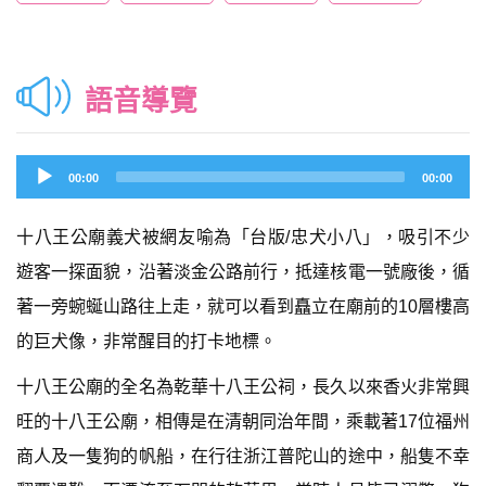
語音導覽
Audio
00:00
00:00
Player
十八王公廟義犬被網友喻為「台版/忠犬小八」，吸引不少
遊客一探面貌，沿著淡金公路前行，抵達核電一號廠後，循
著一旁蜿蜒山路往上走，就可以看到矗立在廟前的10層樓高
的巨犬像，非常醒目的打卡地標。
十八王公廟的全名為乾華十八王公祠，長久以來香火非常興
旺的十八王公廟，相傳是在清朝同治年間，乘載著17位福州
商人及一隻狗的帆船，在行往浙江普陀山的途中，船隻不幸