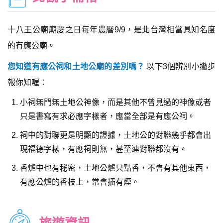
十八王公廟廟慶之日每年農曆9/9，是北台灣相當具知名度
的有應公廟。
您知道有應公祠和土地公廟的差別嗎？
以下3個辨別小撇步
報你知喔：
小祠無門無土地公神像，而是其他不曾見過的神像或者
只是書寫有求必應字樣者，應當全部是有應公祠。
祠中的對聯更是明顯的證據，土地公的對聯幾乎都會出
現福德字樣，有應祠則無，甚至連對聯都沒有。
香爐中也有秘密，土地公爐只點香，不會有其他東西，
有應公爐的香枝上，常會插有煙。