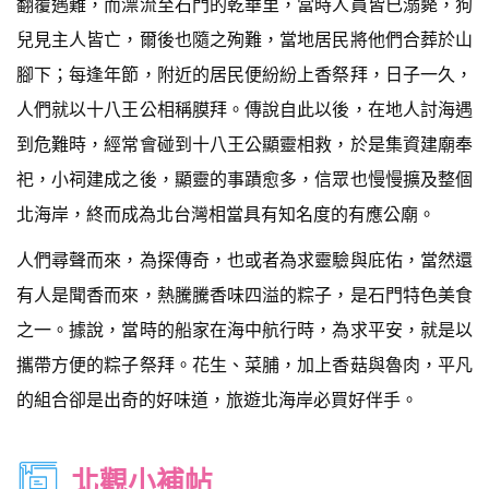
翻覆遇難，而漂流至石門的乾華里，當時人員皆已溺斃，狗
兒見主人皆亡，爾後也隨之殉難，當地居民將他們合葬於山
腳下；每逢年節，附近的居民便紛紛上香祭拜，日子一久，
人們就以十八王公相稱膜拜。傳說自此以後，在地人討海遇
到危難時，經常會碰到十八王公顯靈相救，於是集資建廟奉
祀，小祠建成之後，顯靈的事蹟愈多，信眾也慢慢擴及整個
北海岸，終而成為北台灣相當具有知名度的有應公廟。
人們尋聲而來，為探傳奇，也或者為求靈驗與庇佑，當然還
有人是聞香而來，熱騰騰香味四溢的粽子，是石門特色美食
之一。據說，當時的船家在海中航行時，為求平安，就是以
攜帶方便的粽子祭拜。花生、菜脯，加上香菇與魯肉，平凡
的組合卻是出奇的好味道，旅遊北海岸必買好伴手。
北觀小補帖