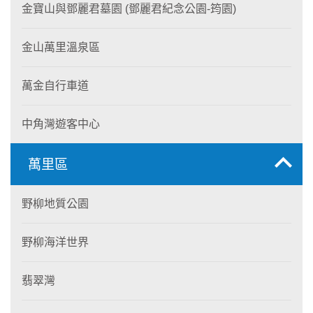
金寶山與鄧麗君墓園 (鄧麗君紀念公園-筠園)
金山萬里溫泉區
萬金自行車道
中角灣遊客中心
萬里區
野柳地質公園
野柳海洋世界
翡翠灣