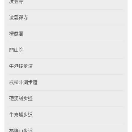
凌雲寺
凌雲禪寺
楞嚴閣
開山院
牛港稜步道
楓櫃斗湖步道
硬漢嶺步道
牛寮埔步道
福隆山步道