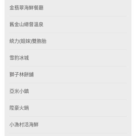
金翡翠海鮮餐廳
舊金山總督溫泉
統力(姐妹)雙胞胎
雪豹冰城
獅子林餅舖
亞米小鎮
陞豪火鍋
小漁村活海鮮