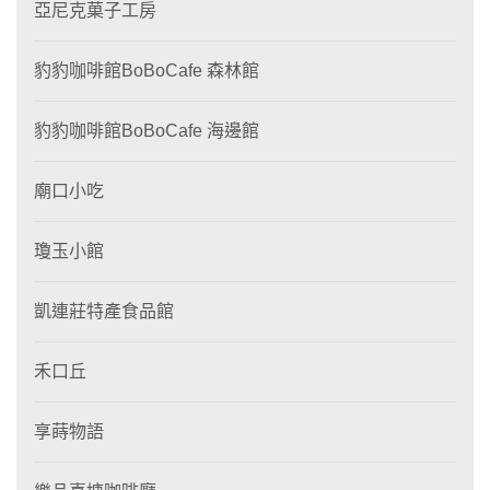
亞尼克菓子工房
豹豹咖啡館BoBoCafe 森林館
豹豹咖啡館BoBoCafe 海邊館
廟口小吃
瓊玉小館
凱連莊特產食品館
禾口丘
享蒔物語