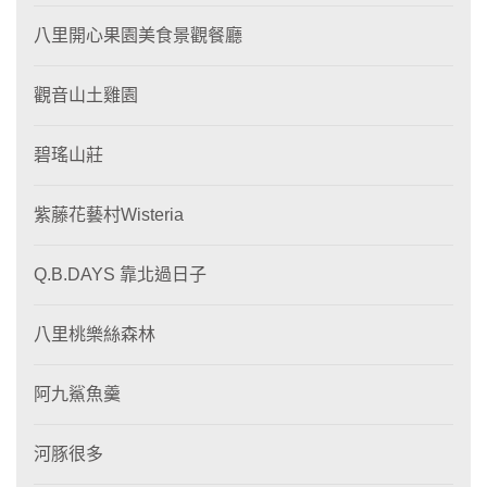
八里開心果園美食景觀餐廳
觀音山土雞園
碧瑤山莊
紫藤花藝村Wisteria
Q.B.DAYS 靠北過日子
八里桃樂絲森林
阿九鯊魚羹
河豚很多