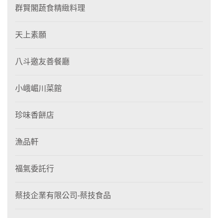
群賢閣蔬食精緻料理
天上素願
八斗邀友善餐廳
小峨嵋川菜館
珍味香餅店
漁品軒
福氣委託行
蔡技企業有限公司-蔡技食品