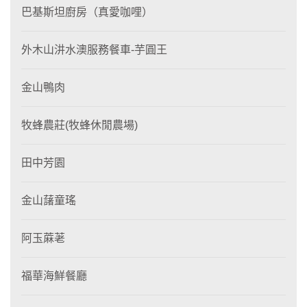
巴基斯坦廚房（真愛咖哩）
外木山汫水澳服務餐車-芋圓王
金山鴨肉
牧蜂農莊(牧蜂休閒農場)
田中芳園
金山藷童瑤
阿玉蔴荖
福華海鮮餐廳