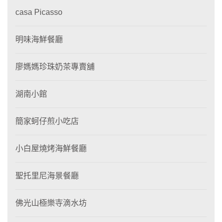
casa Picasso
明味海鮮餐廳
廖媽媽珍珠奶茶專賣舖
湖南小館
簡家蚵仔煎小吃店
小白屋燒烤海鮮餐廳
聖托里尼海景餐廳
佛光山極樂寺滴水坊