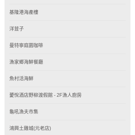
基隆港海產樓
洋荳子
曼特寧庭園咖啡
漁家鄉海鮮餐廳
魚村活海鮮
薆悅酒店野柳渡假館 - 2F漁人廚房
龜吼漁夫市集
鴻興土雞城(元老店)