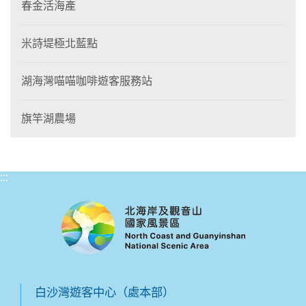
春金活海產
米詩堤極北藍點
湖海灣喵喵咖啡遊客服務站
旗竿湖農場
:::
白沙灣遊客中心（處本部）