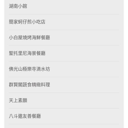
湖南小館
簡家蚵仔煎小吃店
小白屋燒烤海鮮餐廳
聖托里尼海景餐廳
佛光山極樂寺滴水坊
群賢閣蔬食精緻料理
天上素願
八斗邀友善餐廳