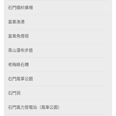
石門婚紗廣場
富基漁港
富貴角燈塔
青山瀑布步道
老梅綠石槽
石門風箏公園
石門洞
石門風力發電站（風車公園）