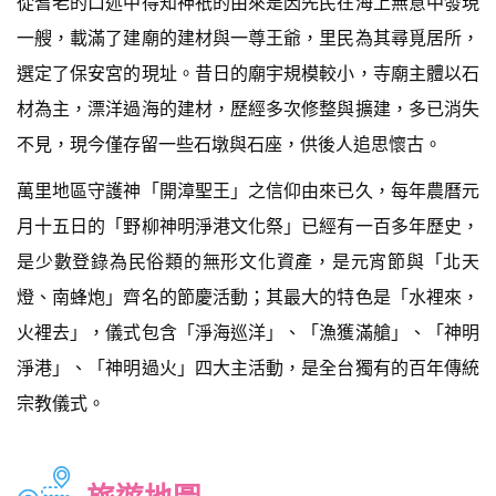
從耆老的口述中得知神祇的由來是因先民在海上無意中發現
一艘，載滿了建廟的建材與一尊王爺，里民為其尋覓居所，
選定了保安宮的現址。昔日的廟宇規模較小，寺廟主體以石
材為主，漂洋過海的建材，歷經多次修整與擴建，多已消失
不見，現今僅存留一些石墩與石座，供後人追思懷古。
萬里地區守護神「開漳聖王」之信仰由來已久，每年農曆元
月十五日的「野柳神明淨港文化祭」已經有一百多年歷史，
是少數登錄為民俗類的無形文化資產，是元宵節與「北天
燈、南蜂炮」齊名的節慶活動；其最大的特色是「水裡來，
火裡去」，儀式包含「淨海巡洋」、「漁獲滿艙」、「神明
淨港」、「神明過火」四大主活動，是全台獨有的百年傳統
宗教儀式。