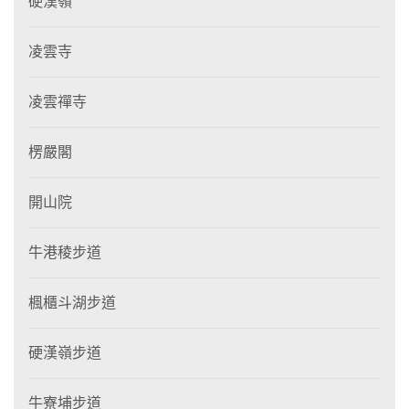
硬漢嶺
凌雲寺
凌雲禪寺
楞嚴閣
開山院
牛港稜步道
楓櫃斗湖步道
硬漢嶺步道
牛寮埔步道