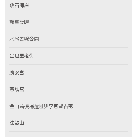
跳石海岸
燭臺雙嶼
水尾景觀公園
金包里老街
廣安宮
慈護宮
金山舊機場遺址與李芑豐古宅
法鼓山