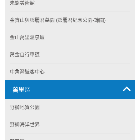
朱銘美術館
金寶山與鄧麗君墓園 (鄧麗君紀念公園-筠園)
金山萬里溫泉區
萬金自行車道
中角灣遊客中心
萬里區
野柳地質公園
野柳海洋世界