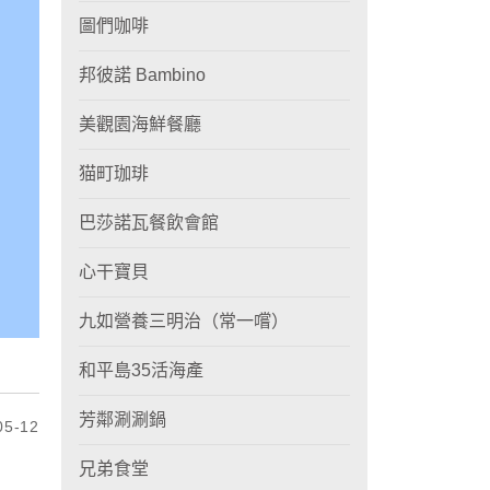
圖們咖啡
邦彼諾 Bambino
美觀園海鮮餐廳
猫町珈琲
巴莎諾瓦餐飲會館
心干寶貝
九如營養三明治（常一嚐）
和平島35活海產
芳鄰涮涮鍋
5-12
兄弟食堂