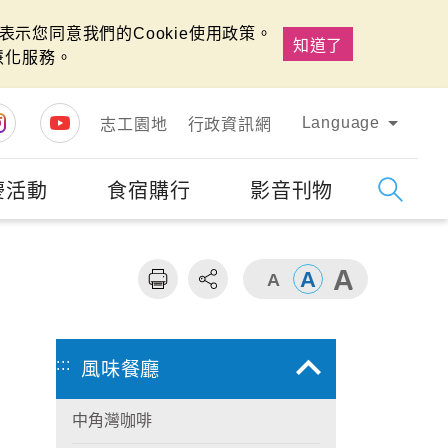
示您同意我們的Cookie使用政策。
知道了
慧化服務。
Language
志工園地
行政資訊網
慶活動
食宿購行
影音刊物
字級
大
:::
風味餐廳
中角灣咖啡