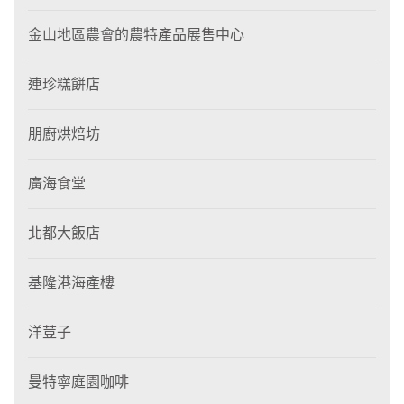
金山地區農會的農特產品展售中心
連珍糕餅店
朋廚烘焙坊
廣海食堂
北都大飯店
基隆港海產樓
洋荳子
曼特寧庭園咖啡