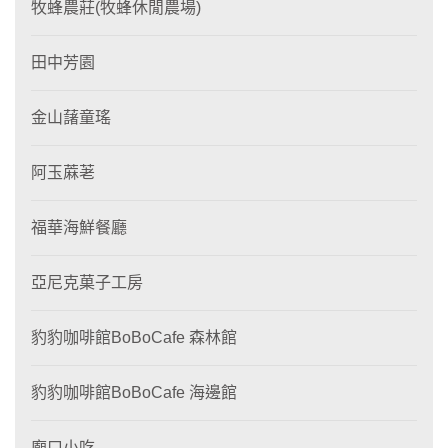
牧蜂農莊(牧蜂休閒農場)
田中芳園
金山藷童瑤
阿玉蔴荖
福華海鮮餐廳
亞尼克菓子工房
豹豹咖啡館BoBoCafe 森林館
豹豹咖啡館BoBoCafe 海邊館
廟口小吃