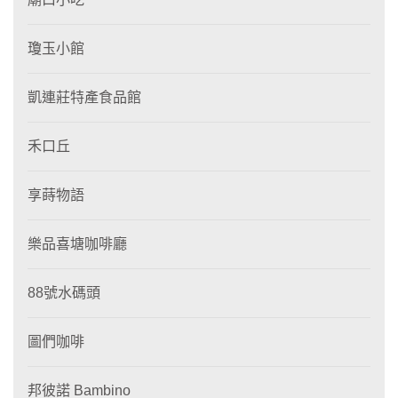
瓊玉小館
凱連莊特產食品館
禾口丘
享蒔物語
樂品喜塘咖啡廳
88號水碼頭
圖們咖啡
邦彼諾 Bambino