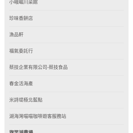
小峨嵋川菜館
珍味香餅店
漁品軒
福氣委託行
蔡技企業有限公司-蔡技食品
春金活海產
米詩堤極北藍點
湖海灣喵喵咖啡遊客服務站
旗竿湖農場