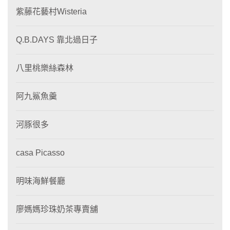
紫藤花藝村Wisteria
Q.B.DAYS 靠北過日子
八里桃樂絲森林
阿九鯊魚羹
河豚很多
casa Picasso
明味海鮮餐廳
廖媽媽珍珠奶茶專賣舖