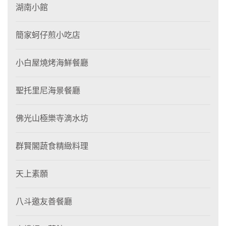
湖南小館
簡家蚵仔煎小吃店
小白屋燒烤海鮮餐廳
聖托里尼海景餐廳
佛光山極樂寺滴水坊
群賢閣蔬食精緻料理
天上素願
八斗邀友善餐廳