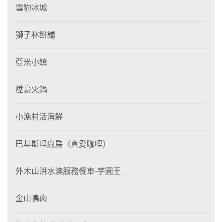
雪豹冰城
獅子林餅舖
亞米小鎮
陞豪火鍋
小漁村活海鮮
巴基斯坦廚房（真愛咖哩）
外木山汫水澳服務餐車-芋圓王
金山鴨肉