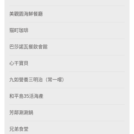
美觀園海鮮餐廳
猫町珈琲
巴莎諾瓦餐飲會館
心干寶貝
九如營養三明治（常一嚐）
和平島35活海產
芳鄰涮涮鍋
兄弟食堂