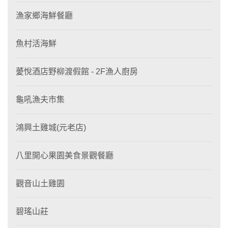
漁家鄉海鮮餐廳
魚村活海鮮
薆悅酒店野柳渡假館 - 2F漁人廚房
龜吼漁夫市集
鴻興土雞城(元老店)
八里開心果園美食景觀餐廳
觀音山土雞園
碧瑤山莊