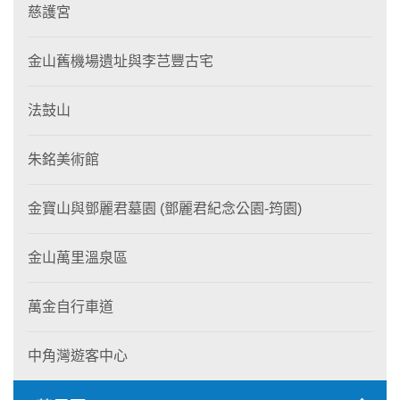
慈護宮
金山舊機場遺址與李芑豐古宅
法鼓山
朱銘美術館
金寶山與鄧麗君墓園 (鄧麗君紀念公園-筠園)
金山萬里溫泉區
萬金自行車道
中角灣遊客中心