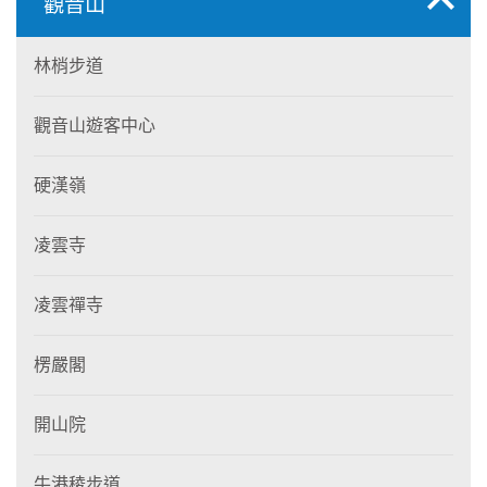
觀音山
林梢步道
觀音山遊客中心
硬漢嶺
凌雲寺
凌雲禪寺
楞嚴閣
開山院
牛港稜步道