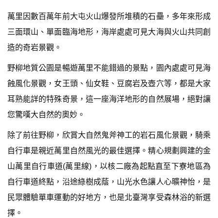
萬里因數百萬年前大屯火山爆發所堆積的石壘，多年來形成
三面環山、單面臨海地形，海岸處處可見大海與火山共同創
造的奇岩景觀。
野柳地質公園是暢遊萬里不能錯過的景點，園內處處可見海
蝕風化景觀，女王頭、仙女鞋、豆腐岩及壺穴等，都是大家
耳熟能詳的特殊奇景，這一座海洋地形的自然展場，絕對讓
您驚嘆大自然的奧妙。
除了前往野柳，欣賞大自然鬼斧神工的岩石風化景觀，騎乘
自行車是親近萬里自然風光的最佳選擇。精心規劃興建的金
山萬里自行車道(萬里線)，以核二廠為起點直至下寮地區為
自行車道終點，沿途綠樹成蔭，山光水色讓人心曠神怡，是
民眾體驗單車運動的好地方，也是北臺灣享受森林浴的新選
擇。