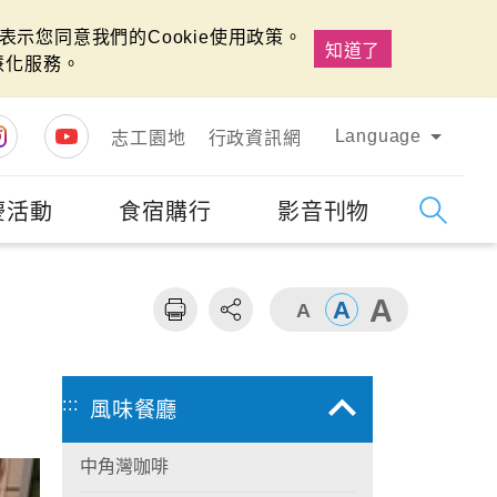
示您同意我們的Cookie使用政策。
知道了
慧化服務。
Language
志工園地
行政資訊網
慶活動
食宿購行
影音刊物
字級
大
:::
風味餐廳
中角灣咖啡