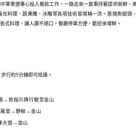
國中畢業便專心投入餐飲工作，一路走來一直秉持著提供新鮮、
論在料理、蔬果雕、冰雕等各項技術皆堪稱一流。蔥燒魚翅頭
各式料理，讓人讚不絕口。餐廳停車方便，歡迎來嚐鮮。
，步行約5分鐘即可抵達。
道→依指示牌行駛至金山
→萬里→野柳→金山
輝大道→金山