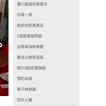
狸小路燒肉專賣店
四海一家
劉家肉粽富基店
2號倉庫咖啡館
金翡翠海鮮餐廳
舊金山總督溫泉
統力(姐妹)雙胞胎
雪豹冰城
獅子林餅舖
亞米小鎮