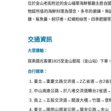
位於金山老街附近的金山福華海鮮餐廳主廚自
物超所值的海鮮料理為理念，多年的磨鍊，無
雞、鯊魚羹、蚵仔捲、紅蟳粉絲煲、四季肥腸等
交通資訊
大眾運輸：
搭乘國光客運1815至金山郵局（金山站）下車
自行開車：
臺北→重慶北路交流道→2乙省道→台2省
中山高速公路→於八堵交流道轉台2省道
南上→五股交流道→關渡大橋→竹圍→登
臺北→陽明山國家公園→陽金公路→金山