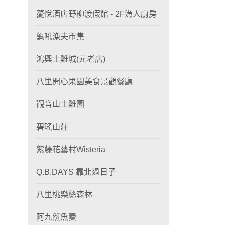
薆悅酒店野柳渡假館 - 2F漁人廚房
龜吼漁夫市集
鴻興土雞城(元老店)
八里開心果園美食景觀餐廳
觀音山土雞園
碧瑤山莊
紫藤花藝村Wisteria
Q.B.DAYS 靠北過日子
八里桃樂絲森林
阿九鯊魚羹