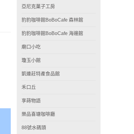
亞尼克菓子工房
豹豹咖啡館BoBoCafe 森林館
豹豹咖啡館BoBoCafe 海邊館
廟口小吃
瓊玉小館
凱連莊特產食品館
禾口丘
享蒔物語
樂品喜塘咖啡廳
88號水碼頭