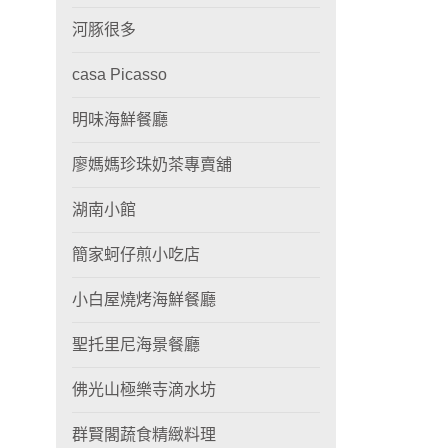
河豚很多
casa Picasso
明味海鮮餐廳
廖媽媽珍珠奶茶專賣舖
湖南小館
簡家蚵仔煎小吃店
小白屋燒烤海鮮餐廳
聖托里尼海景餐廳
佛光山極樂寺滴水坊
群賢閣蔬食精緻料理