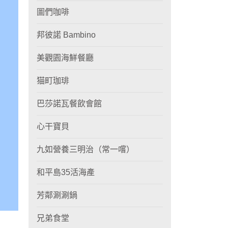
圖們咖啡
邦彼諾 Bambino
美觀園海鮮餐廳
猫町珈琲
巴莎諾瓦餐飲會館
心干寶貝
九如營養三明治（常一嚐）
和平島35活海產
芳鄰涮涮鍋
兄弟食堂