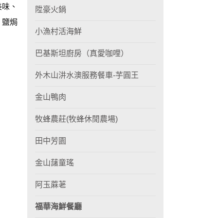
美味、
陞豪火鍋
、鹽焗
小漁村活海鮮
巴基斯坦廚房（真愛咖哩）
外木山汫水澳服務餐車-芋圓王
金山鴨肉
牧蜂農莊(牧蜂休閒農場)
田中芳園
金山藷童瑤
阿玉蔴荖
福華海鮮餐廳