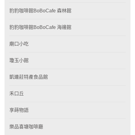
豹豹咖啡館BoBoCafe 森林館
豹豹咖啡館BoBoCafe 海邊館
廟口小吃
瓊玉小館
凱連莊特產食品館
禾口丘
享蒔物語
樂品喜塘咖啡廳