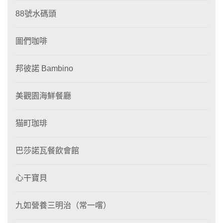
88號水碼頭
圖們咖啡
邦彼諾 Bambino
美觀園海鮮餐廳
猫町珈琲
巴莎諾瓦餐飲會館
心干寶貝
九如營養三明治（常一嚐）