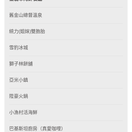
舊金山總督溫泉
統力(姐妹)雙胞胎
雪豹冰城
獅子林餅舖
亞米小鎮
陞豪火鍋
小漁村活海鮮
巴基斯坦廚房（真愛咖哩）