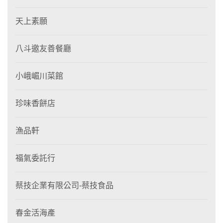
天上素願
八斗邀友善餐廳
小峨嵋川菜館
珍味香餅店
漁品軒
福氣委託行
蔡技企業有限公司-蔡技食品
春金活海產