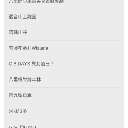
八里開心果園美食景觀餐廳
觀音山土雞園
碧瑤山莊
紫藤花藝村Wisteria
Q.B.DAYS 靠北過日子
八里桃樂絲森林
阿九鯊魚羹
河豚很多
casa Picasso