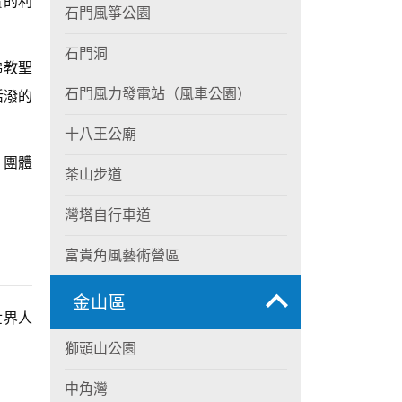
寶的利
石門風箏公園
石門洞
佛教聖
石門風力發電站（風車公園）
活潑的
十八王公廟
，團體
茶山步道
灣塔自行車道
富貴角風藝術營區
金山區
世界人
獅頭山公園
中角灣