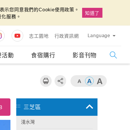
示您同意我們的Cookie使用政策。
知道了
慧化服務。
Language
志工園地
行政資訊網
慶活動
食宿購行
影音刊物
字級
大
:::
8
三芝區
淺水灣