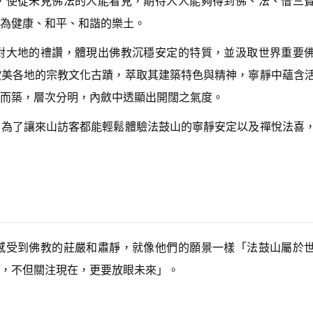
，使從未見佛法的人能看見，期待人人能夠得到佛、法、僧三
n
A
成為健康、和平、和諧的樂土。
r
r
對大地的禮讚，體現出佛教沉穩安定的特質，並汲取世界重要
o
w
歐美各地的宗教文化古蹟，萃取其建築特色與精神，寧靜中蘊含
k
而築，層次分明，內斂中透顯出開闊之氣度。
e
y
s
，為了讓來山訪客都能輕鬆體驗法鼓山的寧靜安定以及禪悅法喜
t
o
i
n
c
r
e
a
s
感受到佛教的莊嚴和肅靜，就像他們的願景一樣「法鼓山屬於
e
o
，不但關注現在，更要放眼未來」。
r
d
e
c