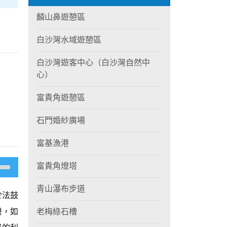
麟山鼻遊憩區
白沙灣水域遊憩區
白沙灣遊客中心（白沙灣自然中
心）
富貴角遊憩區
石門婚紗廣場
富基漁港
富貴角燈塔
青山瀑布步道
於法鼓
聲，如
老梅綠石槽