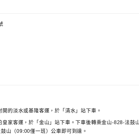
r
e
a
s
號
e
v
o
l
u
m
e.
對開的淡水或基隆客運，於「清水」站下車。
皇家客運，於「金山」站下車。下車後轉乘金山-828-法鼓
9-法鼓山（09:00僅一班）公車即可到達。