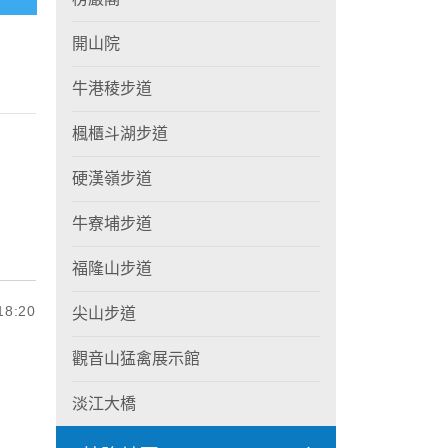
開山院
牛港稜步道
楓櫃斗湖步道
硬漢嶺步道
牛寮埔步道
福隆山步道
8:20
尖山步道
觀音山猛禽展示館
淡江大橋