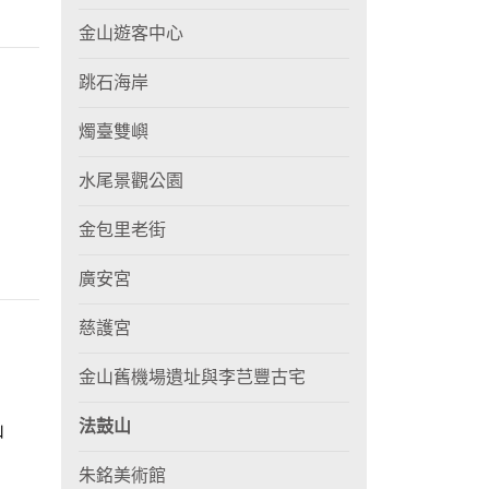
金山遊客中心
跳石海岸
燭臺雙嶼
水尾景觀公園
金包里老街
廣安宮
慈護宮
金山舊機場遺址與李芑豐古宅
法鼓山
山
朱銘美術館