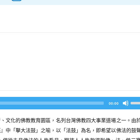
U
00:00
s
e
U
行、文化的佛教教育園區，名列台灣佛教四大事業道場之一。由
p/
D
經』中「擊大法鼓」之喻，以「法鼓」為名，即希望以佛法的鼓
o
w