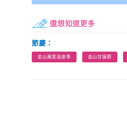
還想知道更多
節慶：
金山萬里溫泉季
金山甘藷節