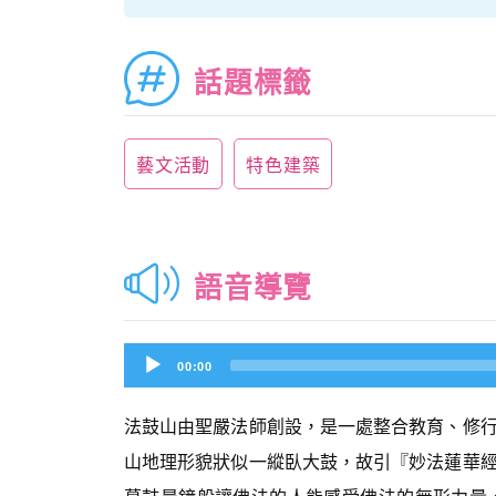
話題標籤
藝文活動
特色建築
語音導覽
Audio
00:00
Player
法鼓山由聖嚴法師創設，是一處整合教育、修
山地理形貌狀似一縱臥大鼓，故引『妙法蓮華