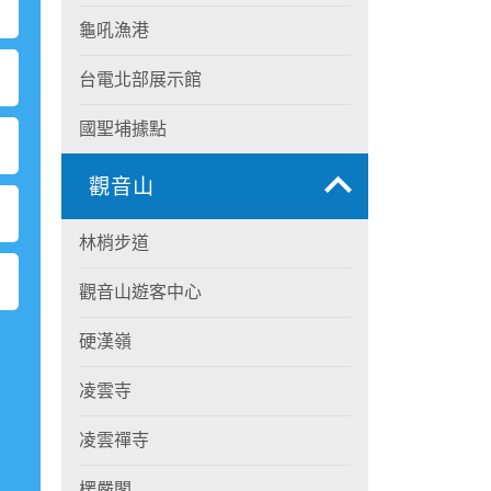
龜吼漁港
台電北部展示館
國聖埔據點
觀音山
林梢步道
觀音山遊客中心
硬漢嶺
凌雲寺
凌雲禪寺
楞嚴閣