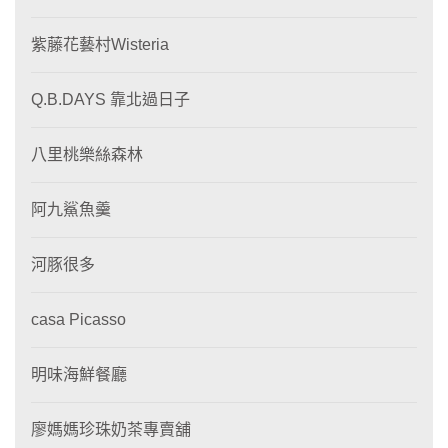
紫藤花藝村Wisteria
Q.B.DAYS 靠北過日子
八里桃樂絲森林
阿九鯊魚羹
河豚很多
casa Picasso
明味海鮮餐廳
廖媽媽珍珠奶茶專賣舖