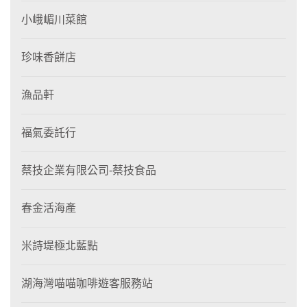
小峨嵋川菜館
珍味香餅店
漁品軒
福氣委託行
蔡技企業有限公司-蔡技食品
春金活海產
米詩堤極北藍點
湖海灣喵喵咖啡遊客服務站