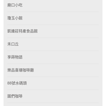
廟口小吃
瓊玉小館
凱連莊特產食品館
禾口丘
享蒔物語
樂品喜塘咖啡廳
88號水碼頭
圖們咖啡