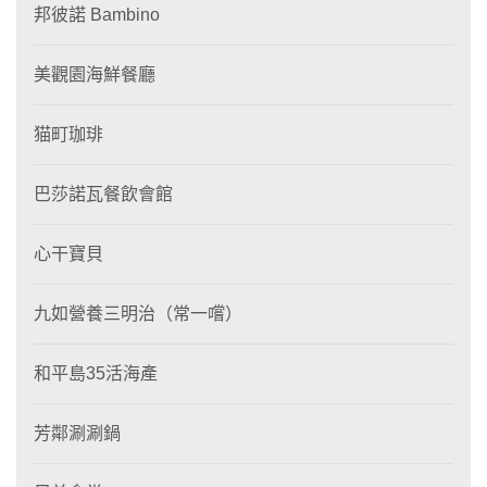
邦彼諾 Bambino
美觀園海鮮餐廳
猫町珈琲
巴莎諾瓦餐飲會館
心干寶貝
九如營養三明治（常一嚐）
和平島35活海產
芳鄰涮涮鍋