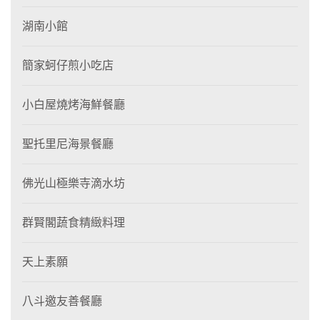
湖南小館
簡家蚵仔煎小吃店
小白屋燒烤海鮮餐廳
聖托里尼海景餐廳
佛光山極樂寺滴水坊
群賢閣蔬食精緻料理
天上素願
八斗邀友善餐廳