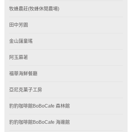
牧蜂農莊(牧蜂休閒農場)
田中芳園
金山藷童瑤
阿玉蔴荖
福華海鮮餐廳
亞尼克菓子工房
豹豹咖啡館BoBoCafe 森林館
豹豹咖啡館BoBoCafe 海邊館