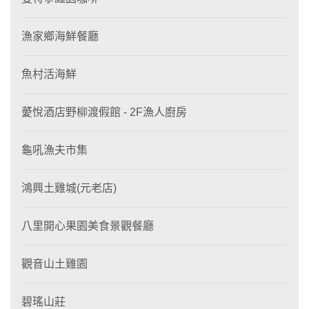
漁家鄉海鮮餐廳
魚村活海鮮
薆悅酒店野柳渡假館 - 2F漁人廚房
龜吼漁夫市集
鴻興土雞城(元老店)
八里開心果園美食景觀餐廳
觀音山土雞園
碧瑤山莊