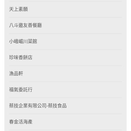
天上素願
八斗邀友善餐廳
小峨嵋川菜館
珍味香餅店
漁品軒
福氣委託行
蔡技企業有限公司-蔡技食品
春金活海產