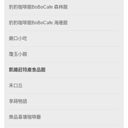
豹豹咖啡館BoBoCafe 森林館
豹豹咖啡館BoBoCafe 海邊館
廟口小吃
瓊玉小館
凱連莊特產食品館
禾口丘
享蒔物語
樂品喜塘咖啡廳