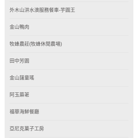
外木山汫水澳服務餐車-芋圓王
金山鴨肉
牧蜂農莊(牧蜂休閒農場)
田中芳園
金山藷童瑤
阿玉蔴荖
福華海鮮餐廳
亞尼克菓子工房