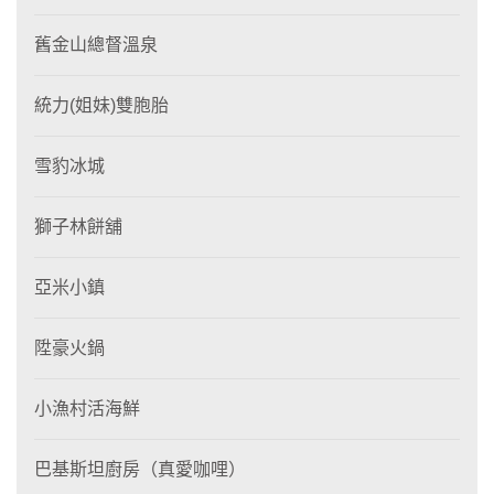
舊金山總督溫泉
統力(姐妹)雙胞胎
雪豹冰城
獅子林餅舖
亞米小鎮
陞豪火鍋
小漁村活海鮮
巴基斯坦廚房（真愛咖哩）