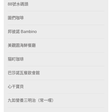
88號水碼頭
圖們咖啡
邦彼諾 Bambino
美觀園海鮮餐廳
猫町珈琲
巴莎諾瓦餐飲會館
心干寶貝
九如營養三明治（常一嚐）