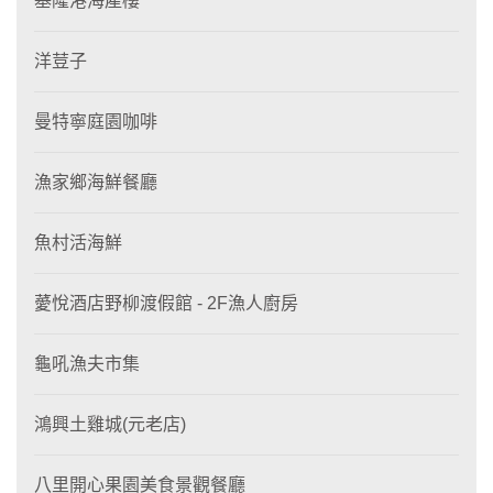
基隆港海產樓
洋荳子
曼特寧庭園咖啡
漁家鄉海鮮餐廳
魚村活海鮮
薆悅酒店野柳渡假館 - 2F漁人廚房
龜吼漁夫市集
鴻興土雞城(元老店)
八里開心果園美食景觀餐廳