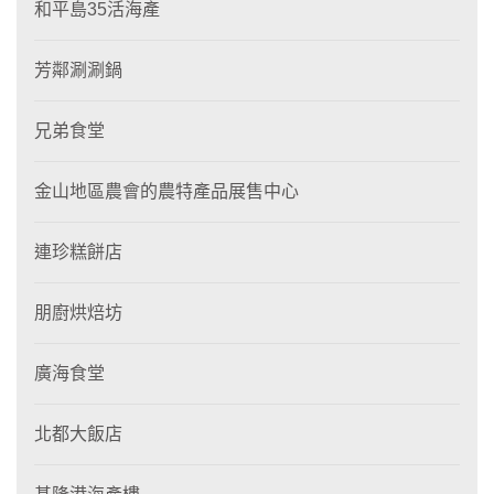
和平島35活海產
芳鄰涮涮鍋
兄弟食堂
金山地區農會的農特產品展售中心
連珍糕餅店
朋廚烘焙坊
廣海食堂
北都大飯店