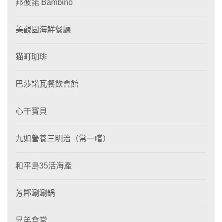
邦彼諾 Bambino
美觀園海鮮餐廳
猫町珈琲
巴莎諾瓦餐飲會館
心干寶貝
九如營養三明治（常一嚐）
和平島35活海產
芳鄰涮涮鍋
兄弟食堂