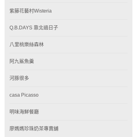
紫藤花藝村Wisteria
Q.B.DAYS 靠北過日子
八里桃樂絲森林
阿九鯊魚羹
河豚很多
casa Picasso
明味海鮮餐廳
廖媽媽珍珠奶茶專賣舖