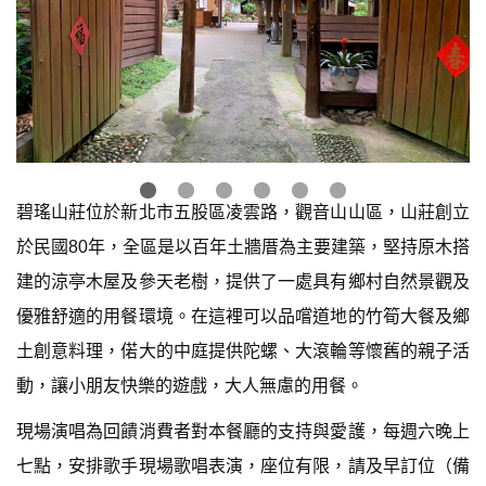
碧瑤山莊位於新北市五股區凌雲路，觀音山山區，山莊創立
於民國80年，全區是以百年土牆厝為主要建築，堅持原木搭
建的涼亭木屋及參天老樹，提供了一處具有鄉村自然景觀及
優雅舒適的用餐環境。在這裡可以品嚐道地的竹筍大餐及鄉
土創意料理，偌大的中庭提供陀螺、大滾輪等懷舊的親子活
動，讓小朋友快樂的遊戲，大人無慮的用餐。
現場演唱為回饋消費者對本餐廳的支持與愛護，每週六晚上
七點，安排歌手現場歌唱表演，座位有限，請及早訂位（備