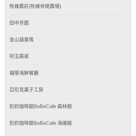
牧蜂農莊(牧蜂休閒農場)
田中芳園
金山藷童瑤
阿玉蔴荖
福華海鮮餐廳
亞尼克菓子工房
豹豹咖啡館BoBoCafe 森林館
豹豹咖啡館BoBoCafe 海邊館