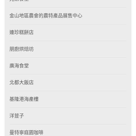
金山地區農會的農特產品展售中心
連珍糕餅店
朋廚烘焙坊
廣海食堂
北都大飯店
基隆港海產樓
洋荳子
曼特寧庭園咖啡