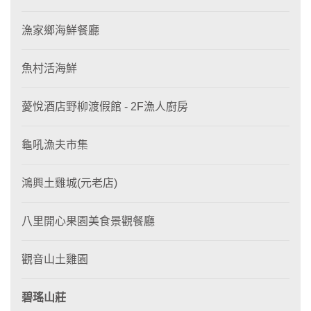
漁家鄉海鮮餐廳
魚村活海鮮
薆悅酒店野柳渡假館 - 2F漁人廚房
龜吼漁夫市集
鴻興土雞城(元老店)
八里開心果園美食景觀餐廳
觀音山土雞園
碧瑤山莊