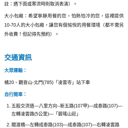
註：遇下雨或寒流時則取消表演）。
大小包廂：希望寧靜用餐的您，怕熱怕冷的您，這裡提供
10-70人的大小包廂，讓您有個愉悅的用餐環境（都不需另
外收費！但記得先預約）。
交通資訊
大眾運輸：
橘20、觀音山-北門(785)「凌雲寺」站下車
自行開車：
五股交流道—八里方向--新五路(107甲)—成泰路(107)—
左轉凌雲路(5公里)—「碧瑤山莊」
關渡橋—左轉成泰路(103)—成泰路(107)—右轉凌雲路