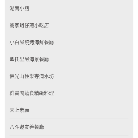
湖南小館
簡家蚵仔煎小吃店
小白屋燒烤海鮮餐廳
聖托里尼海景餐廳
佛光山極樂寺滴水坊
群賢閣蔬食精緻料理
天上素願
八斗邀友善餐廳