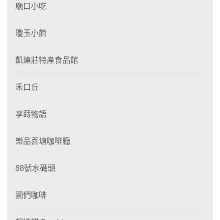
廟口小吃
瓊玉小館
凱連莊特產食品館
禾口丘
享蒔物語
樂品喜塘咖啡廳
88號水碼頭
圖們咖啡