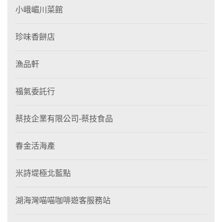
小峨嵋川菜館
珍味香餅店
漁品軒
福氣委託行
蔡技企業有限公司-蔡技食品
春金活海產
米詩堤極北藍點
湖海灣喵喵咖啡遊客服務站