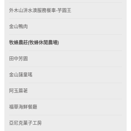
外木山汫水澳服務餐車-芋圓王
金山鴨肉
牧蜂農莊(牧蜂休閒農場)
田中芳園
金山藷童瑤
阿玉蔴荖
福華海鮮餐廳
亞尼克菓子工房