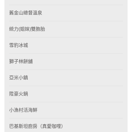
舊金山總督溫泉
統力(姐妹)雙胞胎
雪豹冰城
獅子林餅舖
亞米小鎮
陞豪火鍋
小漁村活海鮮
巴基斯坦廚房（真愛咖哩）