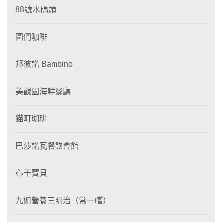
88號水碼頭
圖們咖啡
邦彼諾 Bambino
美觀園海鮮餐廳
猫町珈琲
巴莎諾瓦餐飲會館
心干寶貝
九如營養三明治（常一嚐）