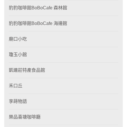
豹豹咖啡館BoBoCafe 森林館
豹豹咖啡館BoBoCafe 海邊館
廟口小吃
瓊玉小館
凱連莊特產食品館
禾口丘
享蒔物語
樂品喜塘咖啡廳