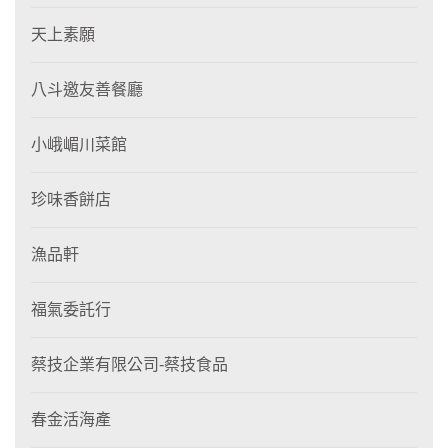
天上素願
八斗邀友善餐廳
小峨嵋川菜館
珍味香餅店
漁品軒
福氣委託行
蔡技企業有限公司-蔡技食品
春金活海產