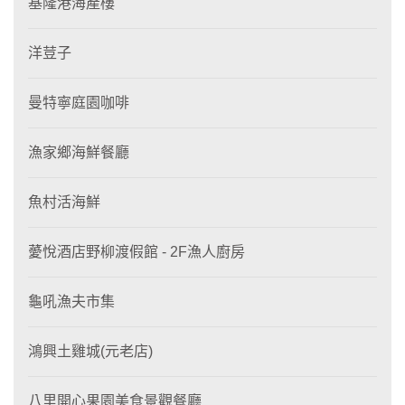
基隆港海產樓
洋荳子
曼特寧庭園咖啡
漁家鄉海鮮餐廳
魚村活海鮮
薆悅酒店野柳渡假館 - 2F漁人廚房
龜吼漁夫市集
鴻興土雞城(元老店)
八里開心果園美食景觀餐廳