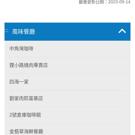
最後更新日期：2023-09-14
:::
風味餐廳
中角灣咖啡
狸小路燒肉專賣店
四海一家
劉家肉粽富基店
2號倉庫咖啡館
金翡翠海鮮餐廳