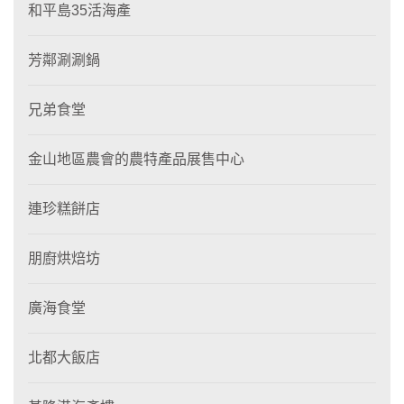
和平島35活海產
芳鄰涮涮鍋
兄弟食堂
金山地區農會的農特產品展售中心
連珍糕餅店
朋廚烘焙坊
廣海食堂
北都大飯店