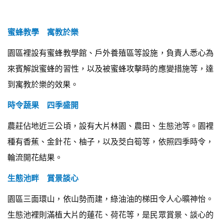
蜜蜂教學 寓教於樂
園區裡設有蜜蜂教學館、戶外養殖區等設施，負責人悉心為
來賓解說蜜蜂的習性，以及被蜜蜂攻擊時的應變措施等，達
到寓教於樂的效果。
時令蔬果 四季盛開
農莊佔地近三公頃，設有大片林園、農田、生態池等。園裡
種有香蕉、金針花、柚子，以及茭白筍等，依照四季時令，
輪流開花結果。
生態池畔 賞景談心
園區三面環山，依山勢而建，綠油油的梯田令人心曠神怡。
生態池裡則滿植大片的蓮花、荷花等，是民眾賞景、談心的