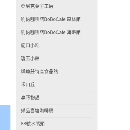
亞尼克菓子工房
豹豹咖啡館BoBoCafe 森林館
豹豹咖啡館BoBoCafe 海邊館
廟口小吃
瓊玉小館
凱連莊特產食品館
禾口丘
享蒔物語
樂品喜塘咖啡廳
88號水碼頭