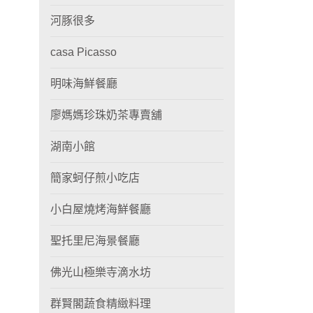
河豚很多
casa Picasso
明味海鮮餐廳
廖媽媽珍珠奶茶專賣舖
湖南小館
簡家蚵仔煎小吃店
小白屋燒烤海鮮餐廳
聖托里尼海景餐廳
佛光山極樂寺滴水坊
群賢閣蔬食精緻料理