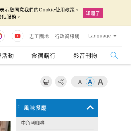
示您同意我們的Cookie使用政策。
知道了
慧化服務。
Language
志工園地
行政資訊網
慶活動
食宿購行
影音刊物
字級
大
:::
風味餐廳
中角灣咖啡