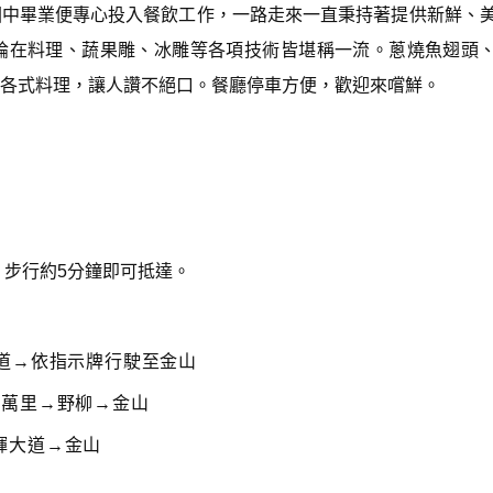
國中畢業便專心投入餐飲工作，一路走來一直秉持著提供新鮮、
論在料理、蔬果雕、冰雕等各項技術皆堪稱一流。蔥燒魚翅頭
各式料理，讓人讚不絕口。餐廳停車方便，歡迎來嚐鮮。
，步行約5分鐘即可抵達。
道→依指示牌行駛至金山
→萬里→野柳→金山
輝大道→金山