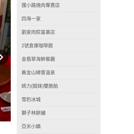
狸小路燒肉專賣店
四海一家
劉家肉粽富基店
2號倉庫咖啡館
金翡翠海鮮餐廳
舊金山總督溫泉
統力(姐妹)雙胞胎
雪豹冰城
獅子林餅舖
亞米小鎮