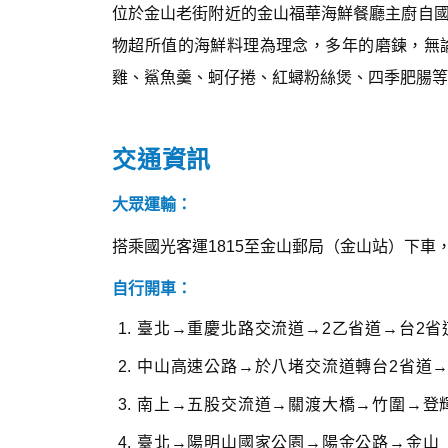
位於金山老街附近的金山福華海鮮餐廳主廚自
物超所值的海鮮料理為理念，多年的磨鍊，無
雞、鯊魚羹、蚵仔捲、紅蟳粉絲煲、四季肥腸等
交通資訊
大眾運輸：
搭乘國光客運1815至金山郵局（金山站）下車
自行開車：
臺北→重慶北路交流道→2乙省道→台2省
中山高速公路→於八堵交流道轉台2省道
南上→五股交流道→關渡大橋→竹圍→登
臺北→陽明山國家公園→陽金公路→金山