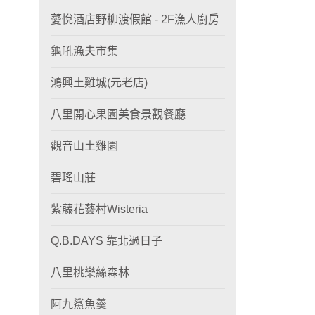
薆悅酒店野柳渡假館 - 2F漁人廚房
龜吼漁夫市集
鴻興土雞城(元老店)
八里開心果園美食景觀餐廳
觀音山土雞園
碧瑤山莊
紫藤花藝村Wisteria
Q.B.DAYS 靠北過日子
八里桃樂絲森林
阿九鯊魚羹