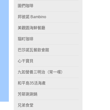
圖們咖啡
邦彼諾 Bambino
美觀園海鮮餐廳
猫町珈琲
巴莎諾瓦餐飲會館
心干寶貝
九如營養三明治（常一嚐）
和平島35活海產
芳鄰涮涮鍋
兄弟食堂