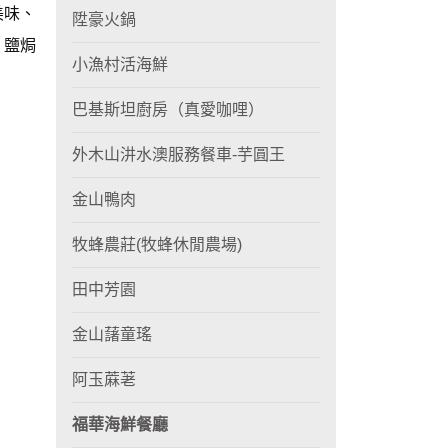
美味、
陞豪火鍋
、鹽焗
小漁村活海鮮
巴基斯坦廚房（真愛咖哩）
外木山汫水澳服務餐車-芋圓王
金山鴨肉
牧蜂農莊(牧蜂休閒農場)
田中芳園
金山藷童瑤
阿玉蔴荖
福華海鮮餐廳