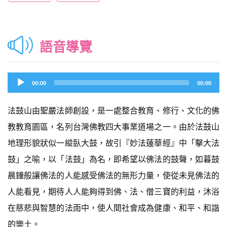
語音導覽
Audio
00:00
00:00
Player
法鼓山由聖嚴法師創設，是一處整合教育、修行、文化的佛
教教育園區，名列台灣佛教四大事業道場之一。由於法鼓山
地理形貌狀似一縱臥大鼓，故引『妙法蓮華經』中「擊大法
鼓」之喻，以「法鼓」為名，即希望以佛法的鼓聲，如暮鼓
晨鐘般讓佛法的人能感受佛法的無形力量，使從未見佛法的
人能看見，期待人人能夠得到佛、法、僧三寶的利益，沐浴
在慈悲與智慧的法雨中，使人間社會成為健康、和平、和諧
的樂土。