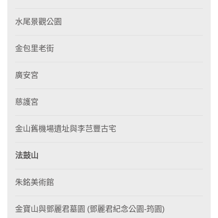
水尾景觀公園
金包里老街
廣安宮
慈護宮
金山舊機場遺址與李芑豐古宅
法鼓山
朱銘美術館
金寶山與鄧麗君墓園 (鄧麗君紀念公園-筠園)