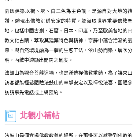
園區建築以褐、灰、白三色為主色調，是源自對大地的禮
讚，體現出佛教沉穩安定的特質，並汲取世界重要佛教聖
地，包括中國古剎、石窟、日本、印度，乃至歐美各地的宗
教文化古蹟，萃取其建築特色與精神，寧靜中蘊含活潑的氣
息，與自然環境融為一體的生態工法，依山勢而築，層次分
明，內斂中透顯出開闊之氣度。
法鼓山為觀音菩薩道場，也是漢傳禪佛教重鎮，為了讓來山
訪客都能輕鬆體驗法鼓山的寧靜安定以及禪悅法喜，團體參
訪請事先電話或上網預約。
北觀小補帖
法鼓山是個宣揚佛教教義的場所，在那邊可以感受到佛教的