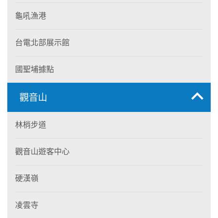
龜吼漁港
台電北部展示館
國聖埔據點
觀音山
林梢步道
觀音山遊客中心
硬漢嶺
凌雲寺