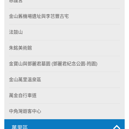
慈護宮
金山舊機場遺址與李芑豐古宅
法鼓山
朱銘美術館
金寶山與鄧麗君墓園 (鄧麗君紀念公園-筠園)
金山萬里溫泉區
萬金自行車道
中角灣遊客中心
萬里區