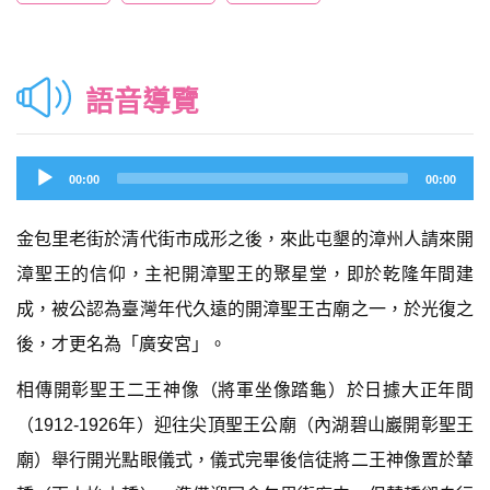
語音導覽
Audio
00:00
00:00
Player
金包里老街於清代街市成形之後，來此屯墾的漳州人請來開
漳聖王的信仰，主祀開漳聖王的聚星堂，即於乾隆年間建
成，被公認為臺灣年代久遠的開漳聖王古廟之一，於光復之
後，才更名為「廣安宮」。
相傳開彰聖王二王神像（將軍坐像踏龜）於日據大正年間
（1912-1926年）迎往尖頂聖王公廟（內湖碧山巖開彰聖王
廟）舉行開光點眼儀式，儀式完畢後信徒將二王神像置於輦