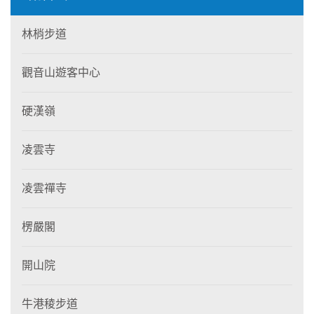
林梢步道
觀音山遊客中心
硬漢嶺
凌雲寺
凌雲禪寺
楞嚴閣
開山院
牛港稜步道