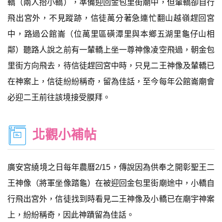
轎（兩人抬小轎），準備迎回金包里街廟中，但輦轎卻自行
飛出宮外，不見蹤跡，信徒萬分著急連忙翻山越嶺趕回宮
中，路過公館崙（位萬里區磺潭里與本鄉五湖里龜仔山相
鄰）聽路人說之前有一輦轎上坐一尊神像凌空飛過，朝金包
里街方向飛去，待信徒趕回宮中時，只見二王神像及輦轎已
在神案上，信徒紛紛稱奇，留為佳話，至今每年公館崙廟會
必迎二王前往該境接受膜拜。
北觀小補帖
廣安宮繞境之日每年農曆2/15，傳說因為供奉之開彰聖王二
王神像（將軍坐像踏龜）在被迎回金包里街廟途中，小轎自
行飛出宮外，信徒找到時看見二王神像及小轎已在廟宇神案
上，紛紛稱奇，因此神蹟留為佳話。