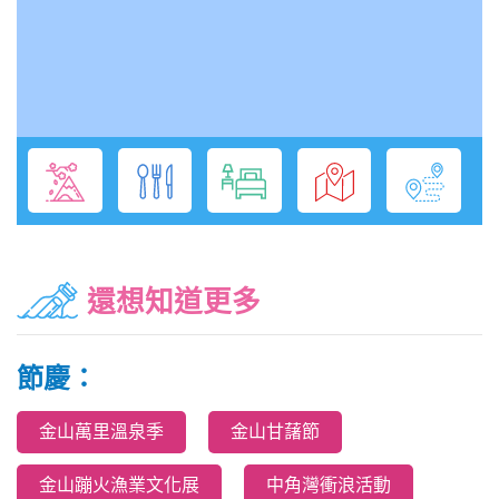
還想知道更多
節慶：
金山萬里溫泉季
金山甘藷節
金山蹦火漁業文化展
中角灣衝浪活動