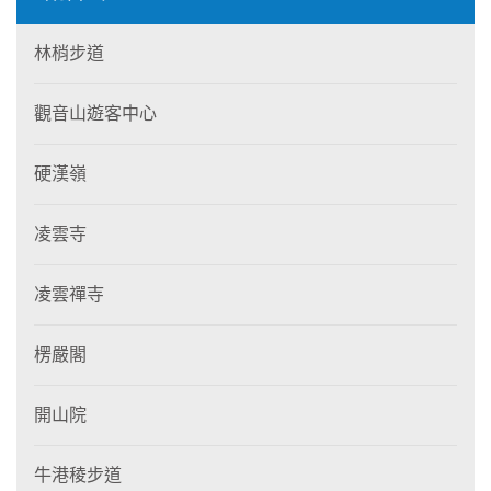
林梢步道
觀音山遊客中心
硬漢嶺
凌雲寺
凌雲禪寺
楞嚴閣
開山院
牛港稜步道