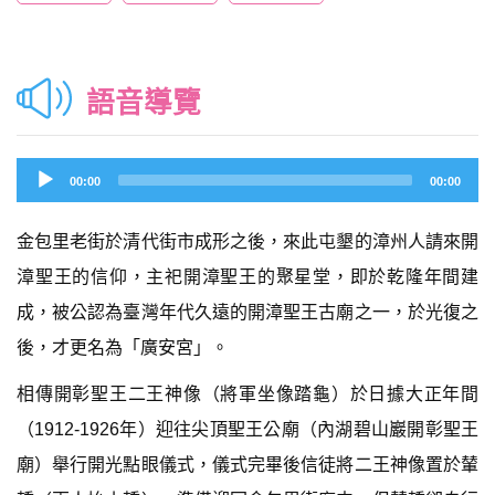
語音導覽
Audio
00:00
00:00
Player
金包里老街於清代街市成形之後，來此屯墾的漳州人請來開
漳聖王的信仰，主祀開漳聖王的聚星堂，即於乾隆年間建
成，被公認為臺灣年代久遠的開漳聖王古廟之一，於光復之
後，才更名為「廣安宮」。
相傳開彰聖王二王神像（將軍坐像踏龜）於日據大正年間
（1912-1926年）迎往尖頂聖王公廟（內湖碧山巖開彰聖王
廟）舉行開光點眼儀式，儀式完畢後信徒將二王神像置於輦