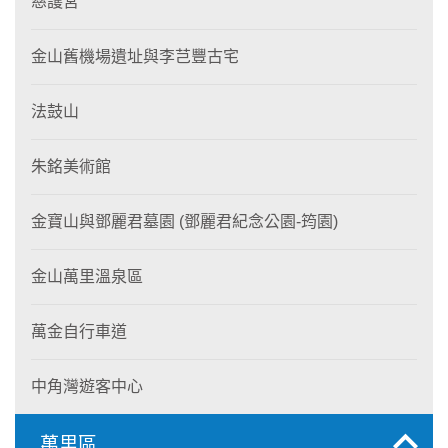
慈護宮
金山舊機場遺址與李芑豐古宅
法鼓山
朱銘美術館
金寶山與鄧麗君墓園 (鄧麗君紀念公園-筠園)
金山萬里溫泉區
萬金自行車道
中角灣遊客中心
萬里區