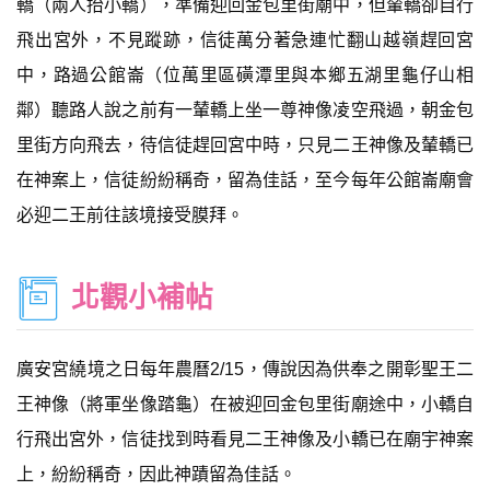
轎（兩人抬小轎），準備迎回金包里街廟中，但輦轎卻自行
飛出宮外，不見蹤跡，信徒萬分著急連忙翻山越嶺趕回宮
中，路過公館崙（位萬里區磺潭里與本鄉五湖里龜仔山相
鄰）聽路人說之前有一輦轎上坐一尊神像凌空飛過，朝金包
里街方向飛去，待信徒趕回宮中時，只見二王神像及輦轎已
在神案上，信徒紛紛稱奇，留為佳話，至今每年公館崙廟會
必迎二王前往該境接受膜拜。
北觀小補帖
廣安宮繞境之日每年農曆2/15，傳說因為供奉之開彰聖王二
王神像（將軍坐像踏龜）在被迎回金包里街廟途中，小轎自
行飛出宮外，信徒找到時看見二王神像及小轎已在廟宇神案
上，紛紛稱奇，因此神蹟留為佳話。