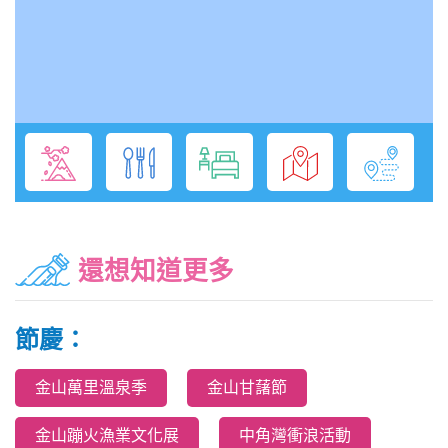
還想知道更多
節慶：
金山萬里溫泉季
金山甘藷節
金山蹦火漁業文化展
中角灣衝浪活動